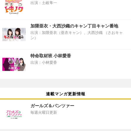
出演：土岐隼一
加隈亜衣・大西沙織のキャン丁目キャン番地
出演：加隈亜衣（亜衣キャン）、大西沙織 （さおキャ
ン）
特命取材班 小林愛香
出演：小林愛香
連載マンガ更新情報
ガールズ＆パンツァー
毎週火曜日更新