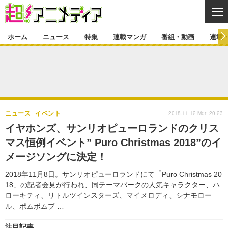
CL
ホーム
ニュース
特集
連載マンガ
番組・動画
連載
ニュース
ニュース一覧
アニメ
特集
ゲーム・アプリ
マンガ
特集一覧
カバー
連載マンガ
2018.11.12 Mon 20:23
ニュース
イベント
映画
音楽
インタビュー
レポート
連載マンガ一覧
連載一覧
番組・動画
イヤホンズ、サンリオピューロランドのクリス
グッズ
イベント
マス恒例イベント” Puro Christmas 2018”のイ
ラキりす
番組・動画一覧
ラジオ
連載・ブログ
メージソングに決定！
声優
コスプレ
動画
連載・ブログ一覧
コラム
2018年11月8日。サンリオピューロランドにて「Puro Christmas 20
舞台
新帝スタ
18」の記者会見が行われ、同テーマパークの人気キャラクター、ハ
編集部ブログ・お知らせ
ローキティ、リトルツインスターズ、マイメロディ、シナモロー
ル、ポムポムプ …
注目記事