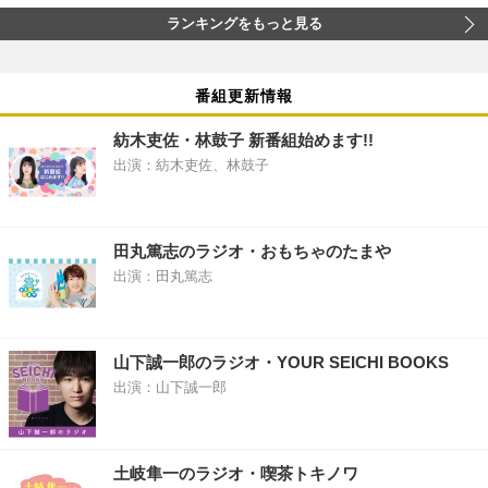
ランキングをもっと見る
番組更新情報
紡木吏佐・林鼓子 新番組始めます!!
出演：紡木吏佐、林鼓子
田丸篤志のラジオ・おもちゃのたまや
出演：田丸篤志
山下誠一郎のラジオ・YOUR SEICHI BOOKS
出演：山下誠一郎
土岐隼一のラジオ・喫茶トキノワ