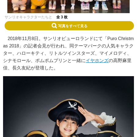
サンリオキャラクターたちと
全 3 枚
写真をすべて見る
2018年11月8日。サンリオピューロランドにて「Puro Christm
as 2018」の記者会見が行われ、同テーマパークの人気キャラク
ター、ハローキティ、リトルツインスターズ、マイメロディ、
シナモロール、ポムポムプリンと一緒に
イヤホンズ
の高野麻里
佳、長久友紀が登壇した。