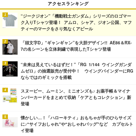
アクセスランキング
“ジークジオン”「機動戦士ガンダム」シリーズのロゴマー
ク入りTシャツ登場！ アムロ、シャア、ジオン公国、マフ
ティーのマークをさり気なくアピール
「頭文字D」“ギャンギャン”を大胆デザイン!! AE86＆RX-
7の名シーンを立体刺繍で表現したTシャツ登場
“未来は見えているはずだ！”「RG 1/144 ウイングガンダ
ムゼロ」の抽選販売が受付中！ ウイングバインダーにRG
ならではのギミックを搭載
スヌーピー、ムーミン、ミニオンズも♪ お薬手帳＆マイナ
ンバーカードをまとめて収納「ケアともコレクション」新
登場
懐かしい…！「ハローキティ」おもちゃが手のひらサイズ
に♪“サイフおしゃれ”や“おしゃれバッグ”など カプセルト
イ登場