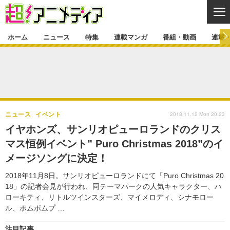
CL
ホーム
ニュース
特集
連載マンガ
番組・動画
連載
ニュース
ニュース一覧
アニメ
特集
ゲーム・アプリ
マンガ
特集一覧
カバー
連載マンガ
2018.11.12 Mon 20:23
ニュース
イベント
映画
音楽
インタビュー
レポート
連載マンガ一覧
連載一覧
番組・動画
イヤホンズ、サンリオピューロランドのクリス
グッズ
イベント
マス恒例イベント” Puro Christmas 2018”のイ
ラキりす
番組・動画一覧
ラジオ
連載・ブログ
メージソングに決定！
声優
コスプレ
動画
連載・ブログ一覧
コラム
2018年11月8日。サンリオピューロランドにて「Puro Christmas 20
舞台
新帝スタ
18」の記者会見が行われ、同テーマパークの人気キャラクター、ハ
編集部ブログ・お知らせ
ローキティ、リトルツインスターズ、マイメロディ、シナモロー
ル、ポムポムプ …
注目記事