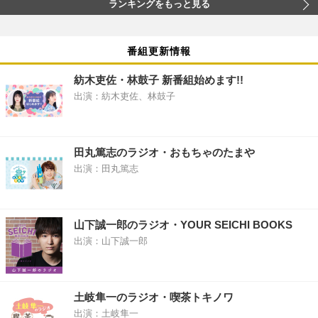
ランキングをもっと見る
番組更新情報
紡木吏佐・林鼓子 新番組始めます!!
出演：紡木吏佐、林鼓子
田丸篤志のラジオ・おもちゃのたまや
出演：田丸篤志
山下誠一郎のラジオ・YOUR SEICHI BOOKS
出演：山下誠一郎
土岐隼一のラジオ・喫茶トキノワ
出演：土岐隼一