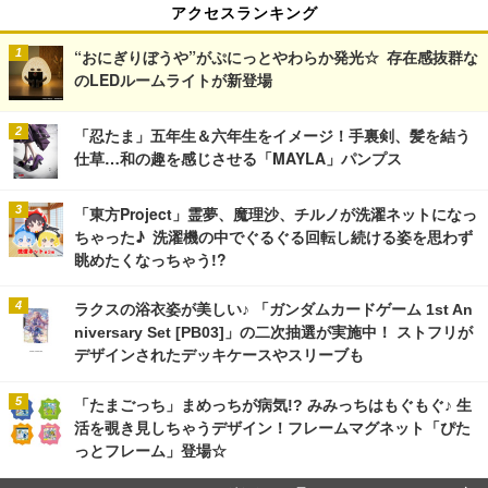
アクセスランキング
“おにぎりぼうや”がぷにっとやわらか発光☆ 存在感抜群な
のLEDルームライトが新登場
「忍たま」五年生＆六年生をイメージ！手裏剣、髪を結う
仕草…和の趣を感じさせる「MAYLA」パンプス
「東方Project」霊夢、魔理沙、チルノが洗濯ネットになっ
ちゃった♪ 洗濯機の中でぐるぐる回転し続ける姿を思わず
眺めたくなっちゃう!?
ラクスの浴衣姿が美しい♪ 「ガンダムカードゲーム 1st An
niversary Set [PB03]」の二次抽選が実施中！ ストフリが
デザインされたデッキケースやスリーブも
「たまごっち」まめっちが病気!? みみっちはもぐもぐ♪ 生
活を覗き見しちゃうデザイン！フレームマグネット「ぴた
っとフレーム」登場☆