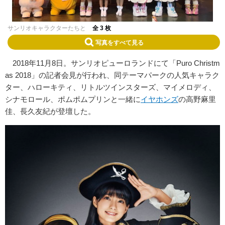
サンリオキャラクターたちと
全 3 枚
写真をすべて見る
2018年11月8日。サンリオピューロランドにて「Puro Christm
as 2018」の記者会見が行われ、同テーマパークの人気キャラク
ター、ハローキティ、リトルツインスターズ、マイメロディ、
シナモロール、ポムポムプリンと一緒に
イヤホンズ
の高野麻里
佳、長久友紀が登壇した。