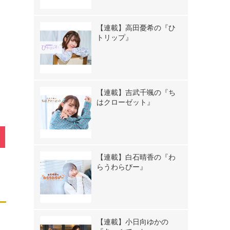
【連載】高田憂希の『ひ
トリップ』
》
【連載】吉武千颯の『ち
はクローゼット』
【連載】白石晴香の『わ
らうわらびー』
【連載】小日向ゆかの