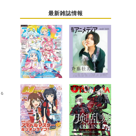
最新雑誌情報
ンジ ザ ワールド』！
送る