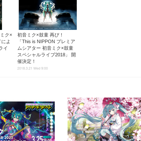
音ミク×
初音ミク×鼓童 再び！
ドによ
「This is NIPPON プレミア
ライ
ムシアター 初音ミク×鼓童
スペシャルライブ2018」 開
催決定！
2018.3.21 Wed 9:00