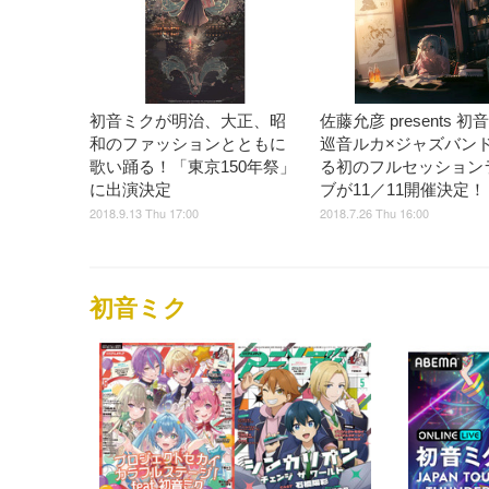
初音ミクが明治、大正、昭
佐藤允彦 presents 初
和のファッションとともに
巡音ルカ×ジャズバン
歌い踊る！「東京150年祭」
る初のフルセッション
に出演決定
ブが11／11開催決定！
2018.9.13 Thu 17:00
2018.7.26 Thu 16:00
初音ミク