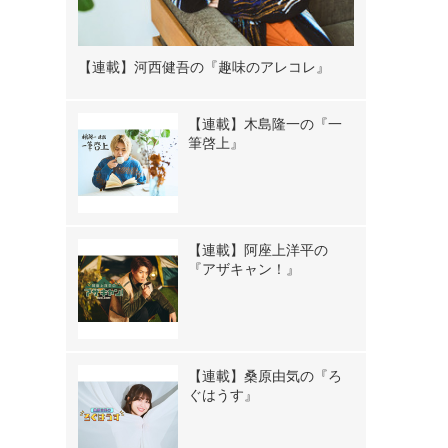
【連載】河西健吾の『趣味のアレコレ』
【連載】木島隆一の『一
筆啓上』
【連載】阿座上洋平の
『アザキャン！』
【連載】桑原由気の『ろ
ぐはうす』