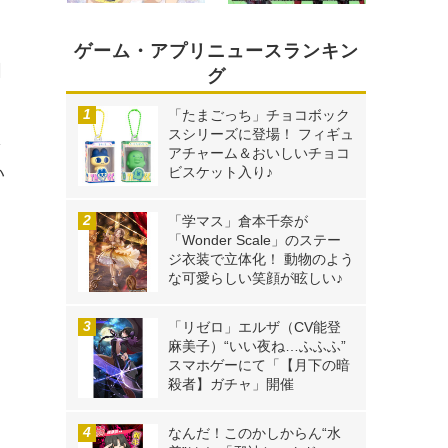
ゲーム・アプリニュースランキン
回
グ
「たまごっち」チョコボック
スシリーズに登場！ フィギュ
を
アチャーム＆おいしいチョコ
ビスケット入り♪
い
「学マス」倉本千奈が
「Wonder Scale」のステー
ジ衣装で立体化！ 動物のよう
な可愛らしい笑顔が眩しい♪
「リゼロ」エルザ（CV能登
麻美子）“いい夜ね…ふふふ”
スマホゲーにて「【月下の暗
殺者】ガチャ」開催
なんだ！このかしからん“水