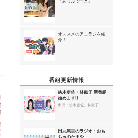
『あっぷでーと』
オススメのアニラジを紹
介！
番組更新情報
紡木吏佐・林鼓子 新番組
始めます!!
出演：紡木吏佐、林鼓子
田丸篤志のラジオ・おも
ちゃのたまや