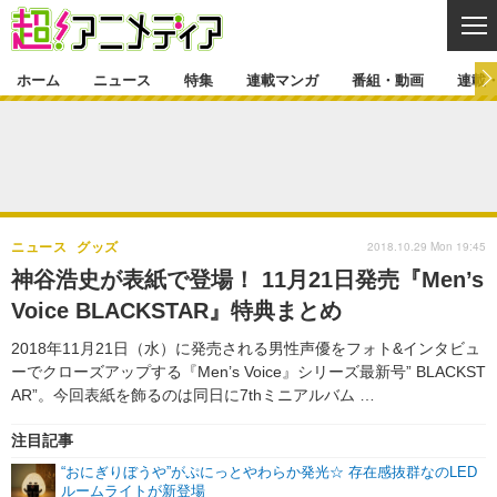
CL
ホーム
ニュース
特集
連載マンガ
番組・動画
連載
ニュース
ニュース一覧
アニメ
特集
ゲーム・アプリ
マンガ
特集一覧
カバー
連載マンガ
2018.10.29 Mon 19:45
ニュース
グッズ
映画
音楽
インタビュー
レポート
連載マンガ一覧
連載一覧
番組・動画
神谷浩史が表紙で登場！ 11月21日発売『Men’s
グッズ
イベント
Voice BLACKSTAR』特典まとめ
ラキりす
番組・動画一覧
ラジオ
連載・ブログ
2018年11月21日（水）に発売される男性声優をフォト&インタビュ
声優
コスプレ
動画
連載・ブログ一覧
コラム
ーでクローズアップする『Men’s Voice』シリーズ最新号” BLACKST
舞台
新帝スタ
AR”。今回表紙を飾るのは同日に7thミニアルバム …
編集部ブログ・お知らせ
注目記事
“おにぎりぼうや”がぷにっとやわらか発光☆ 存在感抜群なのLED
ルームライトが新登場