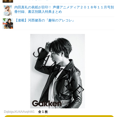
内田真礼の表紙が目印！ 声優アニメディア２０１８年１１月号別
冊付録、書店別購入特典まとめ
【連載】河西健吾の『趣味のアレコレ』
DqbiguXU4AAvqhW1
全 1 枚