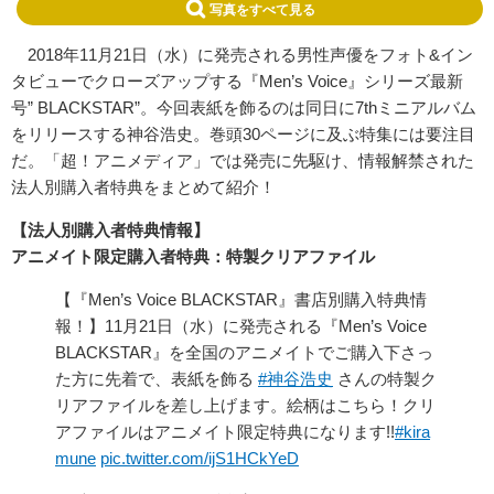
写真をすべて見る
2018年11月21日（水）に発売される男性声優をフォト&イン
タビューでクローズアップする『Men’s Voice』シリーズ最新
号” BLACKSTAR”。今回表紙を飾るのは同日に7thミニアルバム
をリリースする神谷浩史。巻頭30ページに及ぶ特集には要注目
だ。「超！アニメディア」では発売に先駆け、情報解禁された
法人別購入者特典をまとめて紹介！
【法人別購入者特典情報】
アニメイト限定購入者特典：特製クリアファイル
【『Men’s Voice BLACKSTAR』書店別購入特典情
報！】11月21日（水）に発売される『Men’s Voice
BLACKSTAR』を全国のアニメイトでご購入下さっ
た方に先着で、表紙を飾る
#神谷浩史
さんの特製ク
リアファイルを差し上げます。絵柄はこちら！クリ
アファイルはアニメイト限定特典になります!!
#kira
mune
pic.twitter.com/ijS1HCkYeD