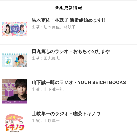
番組更新情報
紡木吏佐・林鼓子 新番組始めます!!
出演：紡木吏佐、林鼓子
田丸篤志のラジオ・おもちゃのたまや
出演：田丸篤志
山下誠一郎のラジオ・YOUR SEICHI BOOKS
出演：山下誠一郎
土岐隼一のラジオ・喫茶トキノワ
出演：土岐隼一