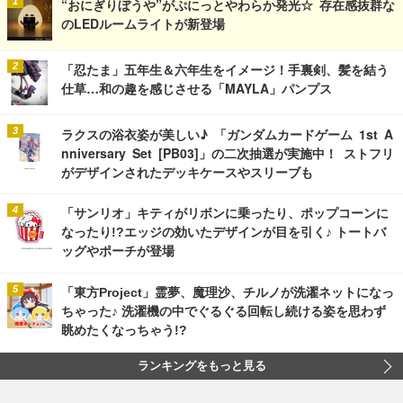
“おにぎりぼうや”がぷにっとやわらか発光☆ 存在感抜群な
のLEDルームライトが新登場
「忍たま」五年生＆六年生をイメージ！手裏剣、髪を結う
仕草…和の趣を感じさせる「MAYLA」パンプス
ラクスの浴衣姿が美しい♪ 「ガンダムカードゲーム 1st A
nniversary Set [PB03]」の二次抽選が実施中！ ストフリ
がデザインされたデッキケースやスリーブも
「サンリオ」キティがリボンに乗ったり、ポップコーンに
なったり!?エッジの効いたデザインが目を引く♪ トートバ
ッグやポーチが登場
「東方Project」霊夢、魔理沙、チルノが洗濯ネットになっ
ちゃった♪ 洗濯機の中でぐるぐる回転し続ける姿を思わず
眺めたくなっちゃう!?
ランキングをもっと見る