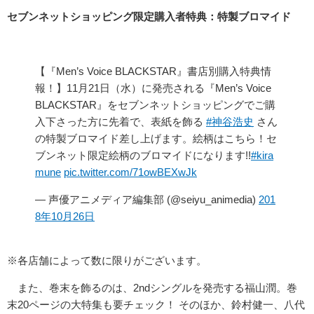
セブンネットショッピング限定購入者特典：特製ブロマイド
【『Men’s Voice BLACKSTAR』書店別購入特典情
報！】11月21日（水）に発売される『Men’s Voice
BLACKSTAR』をセブンネットショッピングでご購
入下さった方に先着で、表紙を飾る
#神谷浩史
さん
の特製ブロマイド差し上げます。絵柄はこちら！セ
ブンネット限定絵柄のブロマイドになります!!
#kira
mune
pic.twitter.com/71owBEXwJk
— 声優アニメディア編集部 (@seiyu_animedia)
201
8年10月26日
※各店舗によって数に限りがございます。
また、巻末を飾るのは、2ndシングルを発売する福山潤。巻
末20ページの大特集も要チェック！ そのほか、鈴村健一、八代