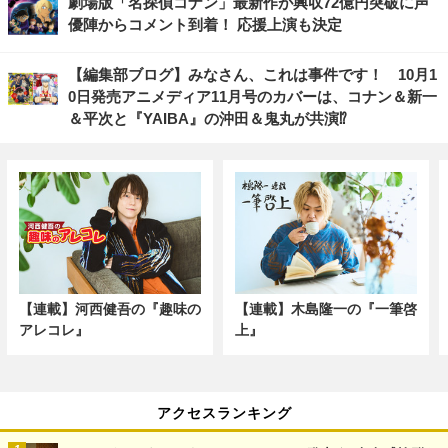
劇場版「名探偵コナン」最新作が興収72億円突破に声
優陣からコメント到着！ 応援上演も決定
【編集部ブログ】みなさん、これは事件です！ 10月1
0日発売アニメディア11月号のカバーは、コナン＆新一
＆平次と『YAIBA』の沖田＆鬼丸が共演⁉
【連載】河西健吾の『趣味の
【連載】木島隆一の『一筆啓
アレコレ』
上』
アクセスランキング