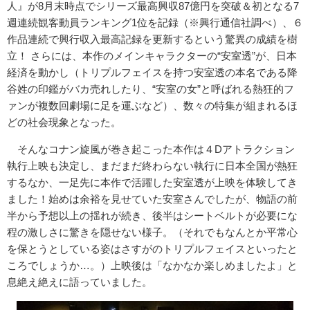
人』が8月末時点でシリーズ最高興収87億円を突破＆初となる7
週連続観客動員ランキング1位を記録（※興行通信社調べ）、６
作品連続で興行収入最高記録を更新するという驚異の成績を樹
立！ さらには、本作のメインキャラクターの“安室透”が、日本
経済を動かし（トリプルフェイスを持つ安室透の本名である降
谷姓の印鑑がバカ売れしたり、“安室の女”と呼ばれる熱狂的フ
ァンが複数回劇場に足を運ぶなど）、数々の特集が組まれるほ
どの社会現象となった。
そんなコナン旋風が巻き起こった本作は４Dアトラクション
執行上映も決定し、まだまだ終わらない執行に日本全国が熱狂
するなか、一足先に本作で活躍した安室透が上映を体験してき
ました！始めは余裕を見せていた安室さんでしたが、物語の前
半から予想以上の揺れが続き、後半はシートベルトが必要にな
程の激しさに驚きを隠せない様子。（それでもなんとか平常心
を保とうとしている姿はさすがのトリプルフェイスといったと
ころでしょうか…。）上映後は「なかなか楽しめましたよ」と
息絶え絶えに語っていました。