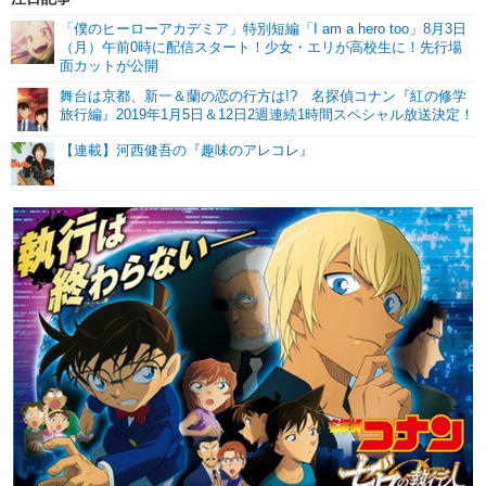
「僕のヒーローアカデミア」特別短編「I am a hero too」8月3日
（月）午前0時に配信スタート！少女・エリが高校生に！先行場
面カットが公開
舞台は京都、新一＆蘭の恋の行方は!? 名探偵コナン『紅の修学
旅行編』2019年1月5日＆12日2週連続1時間スペシャル放送決定！
【連載】河西健吾の『趣味のアレコレ』