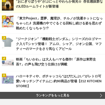
“おにぎりぼうや”がぷにっとやわらか発光☆ 存在感抜群な
のLEDルームライトが新登場
「東方Project」霊夢、魔理沙、チルノが洗濯ネットになっ
ちゃった♪ 洗濯機の中でぐるぐる回転し続ける姿を思わず
眺めたくなっちゃう!?
“ジークジオン”「機動戦士ガンダム」シリーズのロゴマー
ク入りTシャツ登場！ アムロ、シャア、ジオン公国、マフ
ティーのマークをさり気なくアピール
映画「ちいかわ」は大人もハマる傑作!「原作は東野圭
吾?」の声も飛び交う仕掛けが満載
ハローキティや、ポチャッコら“はぴだんぶい”がレトロ可
愛いキッチンアイテムに♪約90商品が登場【212 KITCHEN
STORE】
ランキングをもっと見る