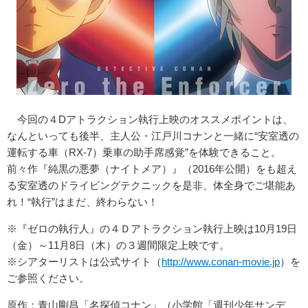
今回の４Dアトラクション執行上映のオススメポイントは、
なんといっても後半、主人公・江戸川コナンと一緒に“安室透の
運転する車（RX-7）乗車の助手席感覚”を体験できること。
前々作『純黒の悪夢（ナイトメア）』（2016年公開）をも超え
る安室透のドライビングテクニックを是非、体全身でご堪能あ
れ！“執行”はまだ、終わらない！
※『ゼロの執行人』の４Ｄアトラクション執行上映は10月19日
（金）～11月8日（木）の３週間限定上映です。
※シアターリストは公式サイト（
http://www.conan-movie.jp
）を
ご参照ください。
原作：青山剛昌「名探偵コナン」（小学館「週刊少年サンデ