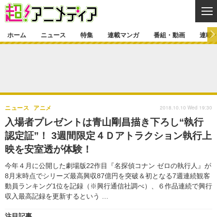
CL
ホーム
ニュース
特集
連載マンガ
番組・動画
連載
ニュース
ニュース一覧
アニメ
特集
ゲーム・アプリ
マンガ
特集一覧
カバー
連載マンガ
2018.10.10 Wed 19:30
ニュース
アニメ
映画
音楽
インタビュー
レポート
連載マンガ一覧
連載一覧
番組・動画
入場者プレゼントは青山剛昌描き下ろし“執行
グッズ
イベント
認定証”！ 3週間限定４Ｄアトラクション執行上
ラキりす
番組・動画一覧
ラジオ
連載・ブログ
映を安室透が体験！
声優
コスプレ
動画
連載・ブログ一覧
コラム
今年４月に公開した劇場版22作目『名探偵コナン ゼロの執行人』が
舞台
新帝スタ
8月末時点でシリーズ最高興収87億円を突破＆初となる7週連続観客
編集部ブログ・お知らせ
動員ランキング1位を記録（※興行通信社調べ）、６作品連続で興行
収入最高記録を更新するという …
注目記事