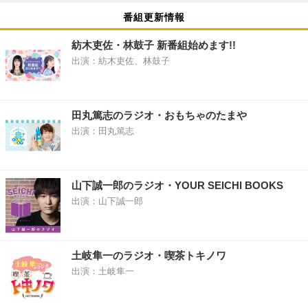
番組更新情報
紡木吏佐・林鼓子 新番組始めます!!
出演：紡木吏佐、林鼓子
田丸篤志のラジオ・おもちゃのたまや
出演：田丸篤志
山下誠一郎のラジオ・YOUR SEICHI BOOKS
出演：山下誠一郎
土岐隼一のラジオ・喫茶トキノワ
出演：土岐隼一