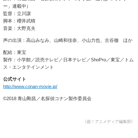
ー」連載中）
監督：立川譲
脚本：櫻井武晴
音楽：大野克夫
声の出演：高山みなみ、山崎和佳奈、小山力也、古谷徹 ほか
配給：東宝
製作：小学館／読売テレビ／日本テレビ／ShoPro／東宝／トム
ス・エンタテインメント
公式サイト
http://www.conan-movie.jp/
©2018 青山剛昌／名探偵コナン製作委員会
《超！アニメディア編集部》