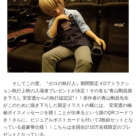
そしてこの度、『ゼロの執行人』期間限定４Dアトラクシ
ョン執行上映の入場者プレゼントが決定！その名も“青山剛昌描
き下ろし 安室透からの執行認定証”！！原作者の青山剛昌先生
がこのために描き下ろした限定イラストの横には、 安室透の極
秘ボイスメッセージを聴くことが出来るという謎のQRコードつ
き！さらに、ビジュアルポストカードも付いて2枚組セットとな
っている超豪華仕様！！こちらは全国合計10万名様限定のプレ
ゼントとなっている。