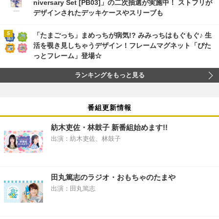
niversary Set [PB03]」の二次抽選が実施中！ ストフリが
デザインされたデッキケースやスリーブも
「たまごっち」まめっちが病気!? みみっちはもぐもぐ♪ 生
活を覗き見しちゃうデザイン！フレームマグネット「ぴた
っとフレーム」登場☆
ランキングをもっと見る
番組更新情報
紡木吏佐・林鼓子 新番組始めます!!
出演：紡木吏佐、林鼓子
田丸篤志のラジオ・おもちゃのたまや
出演：田丸篤志