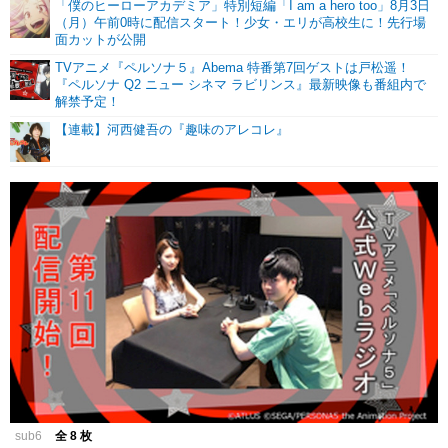
「僕のヒーローアカデミア」特別短編「I am a hero too」8月3日
（月）午前0時に配信スタート！少女・エリが高校生に！先行場
面カットが公開
TVアニメ『ペルソナ５』Abema 特番第7回ゲストは戸松遥！
『ペルソナ Q2 ニュー シネマ ラビリンス』最新映像も番組内で
解禁予定！
【連載】河西健吾の『趣味のアレコレ』
sub6
全 8 枚