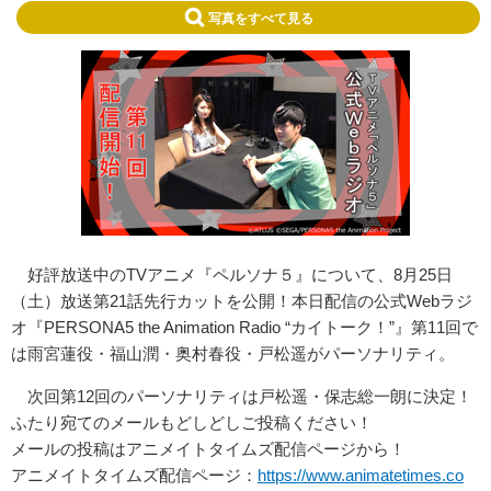
写真をすべて見る
好評放送中のTVアニメ『ペルソナ５』について、8月25日
（土）放送第21話先行カットを公開！本日配信の公式Webラジ
オ『PERSONA5 the Animation Radio “カイトーク！”』第11回で
は雨宮蓮役・福山潤・奥村春役・戸松遥がパーソナリティ。
次回第12回のパーソナリティは戸松遥・保志総一朗に決定！
ふたり宛てのメールもどしどしご投稿ください！
メールの投稿はアニメイトタイムズ配信ページから！
アニメイトタイムズ配信ページ：
https://www.animatetimes.co