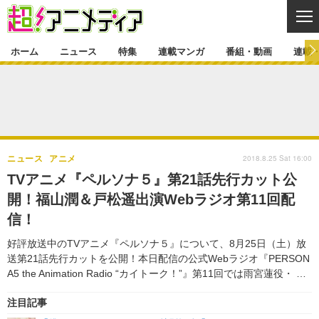
CL
ホーム
ニュース
特集
連載マンガ
番組・動画
連載
ニュース
ニュース一覧
アニメ
特集
ゲーム・アプリ
マンガ
特集一覧
カバー
連載マンガ
2018.8.25 Sat 16:00
ニュース
アニメ
映画
音楽
インタビュー
レポート
連載マンガ一覧
連載一覧
番組・動画
TVアニメ『ペルソナ５』第21話先行カット公
グッズ
イベント
開！福山潤＆戸松遥出演Webラジオ第11回配
ラキりす
番組・動画一覧
ラジオ
連載・ブログ
信！
声優
コスプレ
動画
連載・ブログ一覧
コラム
好評放送中のTVアニメ『ペルソナ５』について、8月25日（土）放
舞台
新帝スタ
送第21話先行カットを公開！本日配信の公式Webラジオ『PERSON
編集部ブログ・お知らせ
A5 the Animation Radio “カイトーク！”』第11回では雨宮蓮役・ …
注目記事