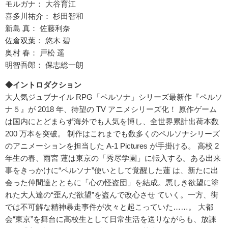
モルガナ： 大谷育江
喜多川祐介： 杉田智和
新島 真： 佐藤利奈
佐倉双葉： 悠木 碧
奥村 春： 戸松 遥
明智吾郎： 保志総一朗
◆イントロダクション
大人気ジュブナイル RPG「ペルソナ」シリーズ最新作『ペルソ
ナ５』が 2018 年、待望の TV アニメシリーズ化！ 原作ゲーム
は国内にとどまらず海外でも人気を博し、全世界累計出荷本数
200 万本を突破。 制作はこれまでも数多くのペルソナシリーズ
のアニメーションを担当した A-1 Pictures が手掛ける。 高校 2
年生の春、雨宮 蓮は東京の「秀尽学園」に転入する。ある出来
事をきっかけに“ペルソナ”使いとして覚醒した蓮 は、新たに出
会った仲間達とともに「心の怪盗団」を結成。悪しき欲望に塗
れた大人達の“歪んだ欲望”を盗んで改心させ ていく。一方、街
では不可解な精神暴走事件が次々と起こっていた……。 大都
会“東京”を舞台に高校生として日常生活を送りながらも、放課