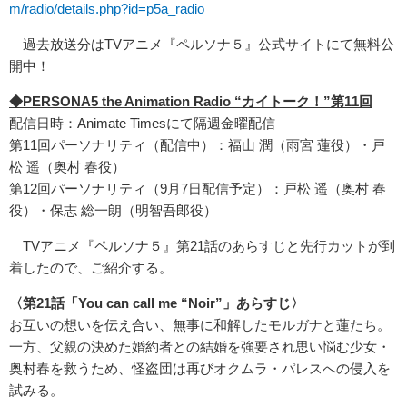
m/radio/details.php?id=p5a_radio
過去放送分はTVアニメ『ペルソナ５』公式サイトにて無料公
開中！
◆PERSONA5 the Animation Radio “カイトーク！”第11回
配信日時：Animate Timesにて隔週金曜配信
第11回パーソナリティ（配信中）：福山 潤（雨宮 蓮役）・戸
松 遥（奥村 春役）
第12回パーソナリティ（9月7日配信予定）：戸松 遥（奥村 春
役）・保志 総一朗（明智吾郎役）
TVアニメ『ペルソナ５』第21話のあらすじと先行カットが到
着したので、ご紹介する。
〈第21話「You can call me “Noir”」あらすじ〉
お互いの想いを伝え合い、無事に和解したモルガナと蓮たち。
一方、父親の決めた婚約者との結婚を強要され思い悩む少女・
奥村春を救うため、怪盗団は再びオクムラ・パレスへの侵入を
試みる。