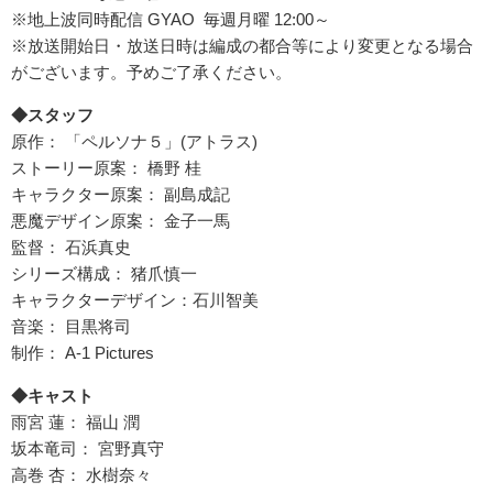
※地上波同時配信 GYAO 毎週月曜 12:00～
※放送開始日・放送日時は編成の都合等により変更となる場合
がございます。予めご了承ください。
◆スタッフ
原作： 「ペルソナ５」(アトラス)
ストーリー原案： 橋野 桂
キャラクター原案： 副島成記
悪魔デザイン原案： 金子一馬
監督： 石浜真史
シリーズ構成： 猪爪慎一
キャラクターデザイン：石川智美
音楽： 目黒将司
制作： A-1 Pictures
◆キャスト
雨宮 蓮： 福山 潤
坂本竜司： 宮野真守
高巻 杏： 水樹奈々