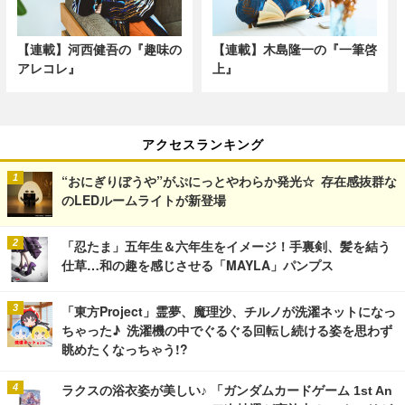
【連載】河西健吾の『趣味の
【連載】木島隆一の『一筆啓
アレコレ』
上』
アクセスランキング
“おにぎりぼうや”がぷにっとやわらか発光☆ 存在感抜群な
のLEDルームライトが新登場
「忍たま」五年生＆六年生をイメージ！手裏剣、髪を結う
仕草…和の趣を感じさせる「MAYLA」パンプス
「東方Project」霊夢、魔理沙、チルノが洗濯ネットになっ
ちゃった♪ 洗濯機の中でぐるぐる回転し続ける姿を思わず
眺めたくなっちゃう!?
ラクスの浴衣姿が美しい♪ 「ガンダムカードゲーム 1st An