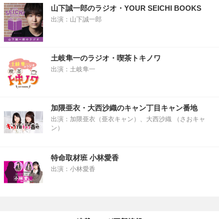
山下誠一郎のラジオ・YOUR SEICHI BOOKS
出演：山下誠一郎
土岐隼一のラジオ・喫茶トキノワ
出演：土岐隼一
加隈亜衣・大西沙織のキャン丁目キャン番地
出演：加隈亜衣（亜衣キャン）、大西沙織 （さおキャ
ン）
特命取材班 小林愛香
出演：小林愛香