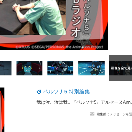
ペルソナ5 特別編集
我は汝、汝は我…『ペルソナ5』
編集部にメッセージを