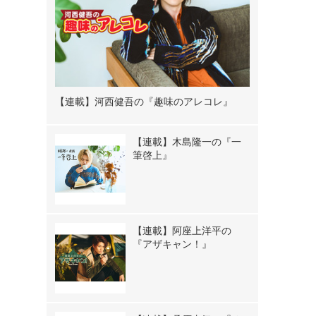
【連載】河西健吾の『趣味のアレコレ』
【連載】木島隆一の『一
筆啓上』
【連載】阿座上洋平の
『アザキャン！』