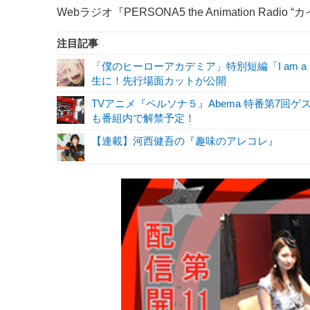
Webラジオ『PERSONA5 the Animation Rad
注目記事
「僕のヒーローアカデミア」特別短編「I am a 
生に！先行場面カットが公開
TVアニメ『ペルソナ５』Abema 特番第7回ゲ
も番組内で解禁予定！
【連載】河西健吾の『趣味のアレコレ』