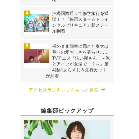
沖縄国際通りで修学旅行を満
喫！？『映画スター☆トゥイ
ンクルプリキュア』新スチー
ル到着
さ
裸のまま個室に隠れた奏太は
葵への愛おしさを募らせ……
TVアニメ『洗い屋さん！～俺
とアイツが女湯で！？～』第
4話のあらすじ＆先行カット
が到着
アクセスランキングをもっと見る
編集部ピックアップ