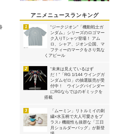
アニメニュースランキング
春
“ジークジオン”「機動戦士ガ
ンダム」シリーズのロゴマー
ク入りTシャツ登場！ アム
ロ、シャア、ジオン公国、マ
さ
フティーのマークをさり気な
くアピール
“未来は見えているはず
だ！”「RG 1/144 ウイングガ
ンダムゼロ」の抽選販売が受
付中！ ウイングバインダー
にRGならではのギミックを
搭載
「ムーミン」リトルミイの刺
繍×水玉柄で大人可愛さをプ
ラス♪ 機能性も抜群な「三日
月ショルダーバッグ」が新登
場