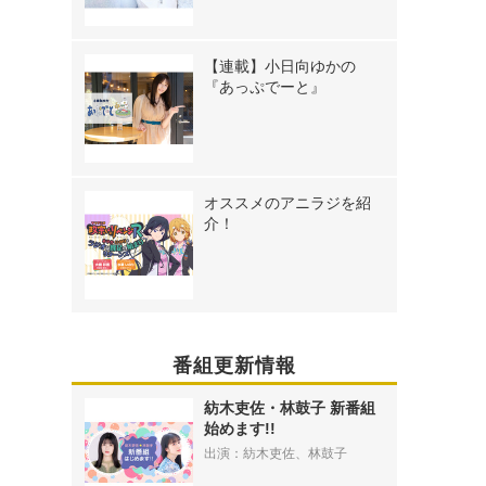
【連載】小日向ゆかの
『あっぷでーと』
オススメのアニラジを紹
介！
番組更新情報
紡木吏佐・林鼓子 新番組
始めます!!
出演：紡木吏佐、林鼓子