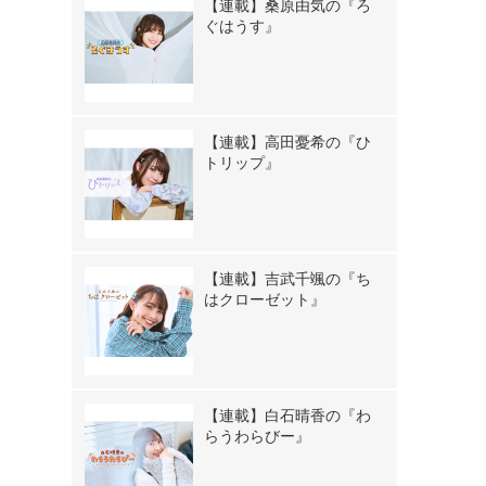
【連載】桑原由気の『ろ
ぐはうす』
【連載】高田憂希の『ひ
トリップ』
【連載】吉武千颯の『ち
はクローゼット』
【連載】白石晴香の『わ
らうわらびー』