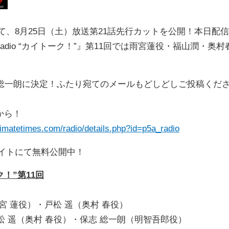
、8月25日（土）放送第21話先行カットを公開！本日配信
ion Radio “カイトーク！”』第11回では雨宮蓮役・福山潤・奥村
総一朗に決定！ふたり宛てのメールもどしどしご投稿くだ
から！
imatetimes.com/radio/details.php?id=p5a_radio
イトにて無料公開中！
ーク！”第11回
宮 蓮役）・戸松 遥（奥村 春役）
松 遥（奥村 春役）・保志 総一朗（明智吾郎役）