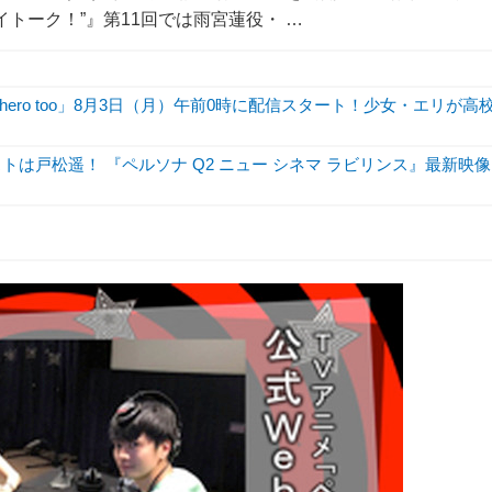
io “カイトーク！”』第11回では雨宮蓮役・ …
hero too」8月3日（月）午前0時に配信スタート！少女・エリが高
ストは戸松遥！ 『ペルソナ Q2 ニュー シネマ ラビリンス』最新映像