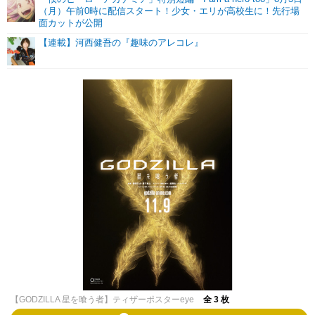
（月）午前0時に配信スタート！少女・エリが高校生に！先行場
面カットが公開
【連載】河西健吾の『趣味のアレコレ』
【GODZILLA 星を喰う者】ティザーポスターeye
全 3 枚