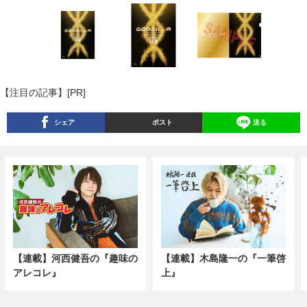
【注目の記事】[PR]
シェア
ポスト
送る
【連載】河西健吾の『趣味の
【連載】木島隆一の『一筆啓
アレコレ』
上』