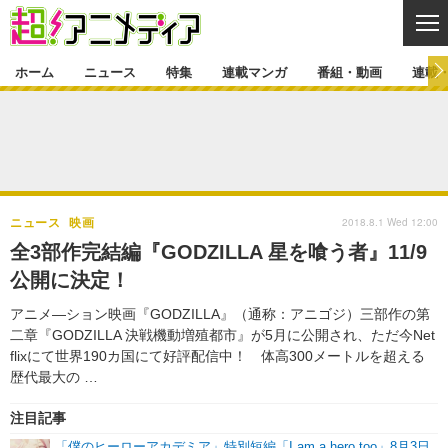
CL
ホーム
ニュース
特集
連載マンガ
番組・動画
連載
ニュース
ニュース一覧
アニメ
特集
ゲーム・アプリ
マンガ
特集一覧
カバー
連載マンガ
2018.8.1 Wed 12:00
ニュース
映画
映画
音楽
インタビュー
レポート
連載マンガ一覧
連載一覧
番組・動画
全3部作完結編『GODZILLA 星を喰う者』11/9
グッズ
イベント
公開に決定！
ラキりす
番組・動画一覧
ラジオ
連載・ブログ
アニメ―ション映画『GODZILLA』（通称：アニゴジ）三部作の第
声優
コスプレ
動画
連載・ブログ一覧
コラム
二章『GODZILLA 決戦機動増殖都市』が5月に公開され、ただ今Net
舞台
新帝スタ
flixにて世界190カ国にて好評配信中！ 体高300メートルを超える
編集部ブログ・お知らせ
歴代最大の …
注目記事
「僕のヒーローアカデミア」特別短編「I am a hero too」8月3日