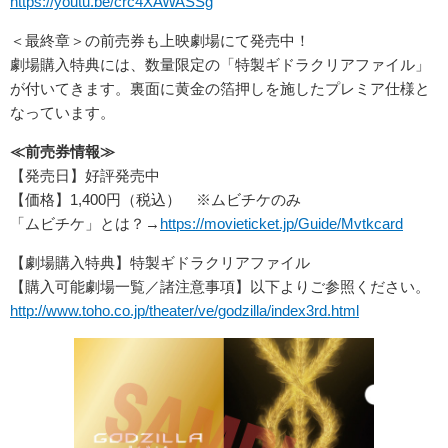
https://youtu.be/crc4XAWASSg
＜最終章＞の前売券も上映劇場にて発売中！
劇場購入特典には、数量限定の「特製ギドラクリアファイル」
が付いてきます。裏面に黄金の箔押しを施したプレミア仕様と
なっています。
≪
前売券情報
≫
【発売日】好評発売中
【価格】1,400円（税込） ※ムビチケのみ
「ムビチケ」とは？→
https://movieticket.jp/Guide/Mvtkcard
【劇場購入特典】特製ギドラクリアファイル
【購入可能劇場一覧／諸注意事項】以下よりご参照ください。
http://www.toho.co.jp/theater/ve/godzilla/index3rd.html