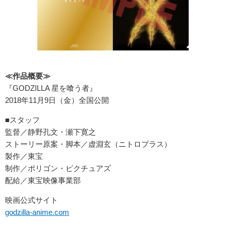
≪
作品概要
≫
『GODZILLA 星を喰う者』
2018年11月9日（金）全国公開
■スタッフ
監督／静野孔文・瀬下寛之
ストーリー原案・脚本／虚淵玄（ニトロプラス）
製作／東宝
制作／ポリゴン・ピクチュアズ
配給／東宝映像事業部
映画公式サイト
godzilla-anime.com