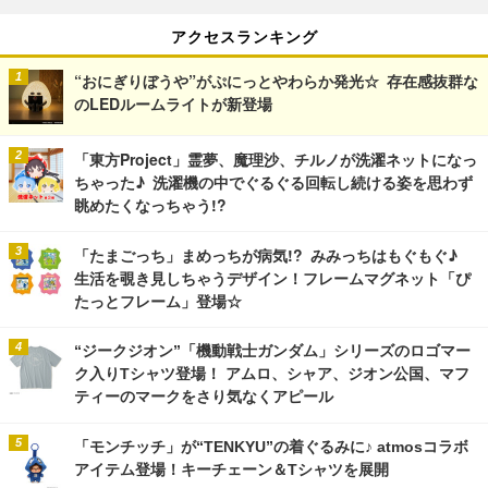
アクセスランキング
“おにぎりぼうや”がぷにっとやわらか発光☆ 存在感抜群な
のLEDルームライトが新登場
「東方Project」霊夢、魔理沙、チルノが洗濯ネットになっ
ちゃった♪ 洗濯機の中でぐるぐる回転し続ける姿を思わず
眺めたくなっちゃう!?
「たまごっち」まめっちが病気!? みみっちはもぐもぐ♪
生活を覗き見しちゃうデザイン！フレームマグネット「ぴ
たっとフレーム」登場☆
“ジークジオン”「機動戦士ガンダム」シリーズのロゴマー
ク入りTシャツ登場！ アムロ、シャア、ジオン公国、マフ
ティーのマークをさり気なくアピール
「モンチッチ」が“TENKYU”の着ぐるみに♪ atmosコラボ
アイテム登場！キーチェーン＆Tシャツを展開