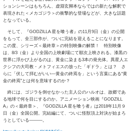
ションシーンはもちろん、虚淵玄脚本ならではの新たな解釈で
表現された＜メカゴジラ＞の衝撃的な登場などが、大きな話題
となっている。
そして、『GODZILLA 星を喰う者』の11月9日（金）の公開
をもって、全三部作が、ついに完結を迎えることになります。
この度、シリーズ＜最終章＞の特別映像の解禁！ 特別映像
は、8/3（金）より全国の上映劇場にて順次上映される。漆黒の
世界に浮かび上がるのは、黄金に染まる3本の発光体。異星人エ
クシフの大司教・メトフィエスの放った「ギドラ」とは？ さ
らに「伏して拝むがいい―黄金の終焉を」という言葉にある“黄
金の終焉”とは何を意味するのか？
終には、ゴジラを倒せなかった主人公のハルオは、故郷であ
る地球で何を目にするのか。アニメーション映画『GODZILL
A』の＜最終章＞、『GODZILLA 星を喰う者』は2018年11月９
日（金）全国公開。完結編にて、ついに怪獣頂上対決が始まろ
うとしている―――。