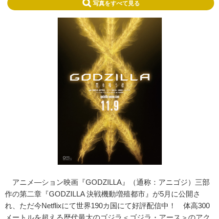
写真をすべて見る
アニメ―ション映画『GODZILLA』（通称：アニゴジ）三部
作の第二章『GODZILLA 決戦機動増殖都市』が5月に公開さ
れ、ただ今Netflixにて世界190カ国にて好評配信中！ 体高300
メートルを超える歴代最大のゴジラ＜ゴジラ・アース＞のアク