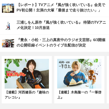
【レポート】TVアニメ『風が強く吹いている』会見で
PV初公開！主演の大塚「最後まで走り抜けたい」」
三浦しをん原作『風が強く吹いている』 待望のTVアニ
メ化決定！10月放送
『豊永・小松・三上の真夜中のラジオ文芸部』6/3開催
の公開収録イベントのライブ生配信が決定
【連載】河西健吾の『趣味の
【連載】木島隆一の『一筆啓
アレコレ』
上』