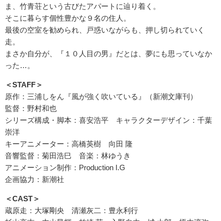
ま、竹青荘という古びたアパートに辿り着く。
そこに暮らす個性豊かな９名の住人。
最後の空室を勧められ、戸惑いながらも、押し切られていく
走。
まさか自分が、『１０人目の男』だとは、夢にも思っていなか
った…。
＜STAFF＞
原作：三浦しをん『風が強く吹いている』（新潮文庫刊）
監督：野村和也
シリーズ構成・脚本：喜安浩平 キャラクターデザイン：千葉
崇洋
キーアニメーター：高橋英樹 向田 隆
音響監督：菊田浩巳 音楽：林ゆうき
アニメーション制作：Production I.G
企画協力：新潮社
＜CAST＞
蔵原走：大塚剛央 清瀬灰二：豊永利行