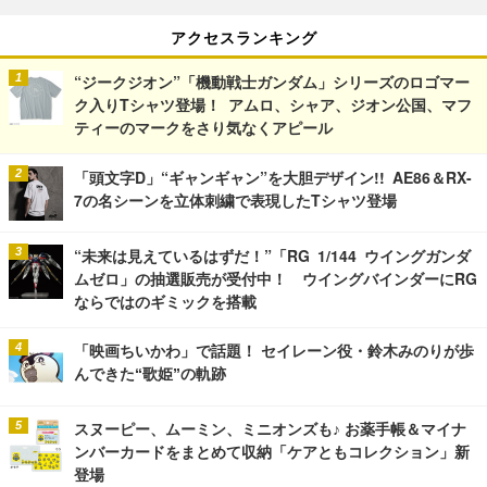
アクセスランキング
“ジークジオン”「機動戦士ガンダム」シリーズのロゴマー
ク入りTシャツ登場！ アムロ、シャア、ジオン公国、マフ
ティーのマークをさり気なくアピール
「頭文字D」“ギャンギャン”を大胆デザイン!! AE86＆RX-
7の名シーンを立体刺繍で表現したTシャツ登場
“未来は見えているはずだ！”「RG 1/144 ウイングガンダ
ムゼロ」の抽選販売が受付中！ ウイングバインダーにRG
ならではのギミックを搭載
「映画ちいかわ」で話題！ セイレーン役・鈴木みのりが歩
んできた“歌姫”の軌跡
スヌーピー、ムーミン、ミニオンズも♪ お薬手帳＆マイナ
ンバーカードをまとめて収納「ケアともコレクション」新
登場