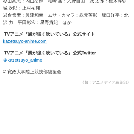
杉山高志：内山昂輝 柏崎 茜：入野自由 城 太郎：榎木淳弥
城 次郎：上村祐翔
岩倉雪彦：興津和幸 ムサ・カマラ：株元英彰 坂口洋平：北
沢 力 平田彰宏：星野貴紀 ほか
TVアニメ『風が強く吹いている』
公式サイト
kazetsuyo-anime.com
TVアニメ『風が強く吹いている』公式Twitter
＠kazetsuyo_anime
© 寛政大学陸上競技部後援会
《超！アニメディア編集部》