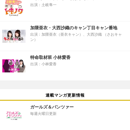
出演：土岐隼一
加隈亜衣・大西沙織のキャン丁目キャン番地
出演：加隈亜衣（亜衣キャン）、大西沙織 （さおキャ
ン）
特命取材班 小林愛香
出演：小林愛香
連載マンガ更新情報
ガールズ＆パンツァー
毎週火曜日更新