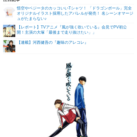
悟空やベジータのカッコいいTシャツ！ 「ドラゴンボール」完全
オリジナルイラスト採用したアパレルが発売！ 名シーンオマージ
ュがたまらない♪
【レポート】TVアニメ『風が強く吹いている』会見でPV初公
開！主演の大塚「最後まで走り抜けたい」」
【連載】河西健吾の『趣味のアレコレ』