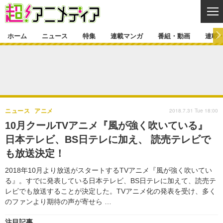
CL
ホーム
ニュース
特集
連載マンガ
番組・動画
連載
ニュース
ニュース一覧
アニメ
特集
ゲーム・アプリ
マンガ
特集一覧
カバー
連載マンガ
2018.7.31 Tue 18:00
ニュース
アニメ
映画
音楽
インタビュー
レポート
連載マンガ一覧
連載一覧
番組・動画
10月クールTVアニメ『風が強く吹いている』
グッズ
イベント
日本テレビ、BS日テレに加え、 読売テレビで
ラキりす
番組・動画一覧
ラジオ
連載・ブログ
も放送決定！
声優
コスプレ
動画
連載・ブログ一覧
コラム
2018年10月より放送がスタートするTVアニメ『風が強く吹いてい
舞台
新帝スタ
る』。すでに発表している日本テレビ、BS日テレに加えて、読売テ
編集部ブログ・お知らせ
レビでも放送することが決定した。TVアニメ化の発表を受け、多く
のファンより期待の声が寄せら …
注目記事