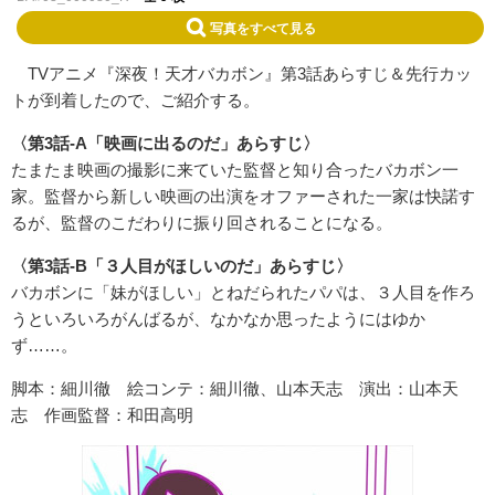
写真をすべて見る
TVアニメ『深夜！天才バカボン』第3話あらすじ＆先行カッ
トが到着したので、ご紹介する。
〈第3話-A「映画に出るのだ」あらすじ〉
たまたま映画の撮影に来ていた監督と知り合ったバカボン一
家。監督から新しい映画の出演をオファーされた一家は快諾す
るが、監督のこだわりに振り回されることになる。
〈第3話-B「３人目がほしいのだ」あらすじ〉
バカボンに「妹がほしい」とねだられたパパは、３人目を作ろ
うといろいろがんばるが、なかなか思ったようにはゆか
ず……。
脚本：細川徹 絵コンテ：細川徹、山本天志 演出：山本天
志 作画監督：和田高明