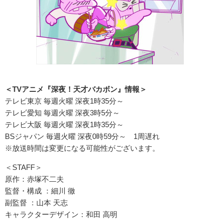
＜TV
アニメ『深夜！天才バカボン』情報＞
テレビ東京 毎週火曜 深夜1時35分～
テレビ愛知 毎週火曜 深夜3時5分～
テレビ大阪 毎週火曜 深夜1時35分～
BSジャパン 毎週火曜 深夜0時59分～ 1周遅れ
※放送時間は変更になる可能性がございます。
＜STAFF＞
原作：赤塚不二夫
監督・構成 ：細川 徹
副監督 ：山本 天志
キャラクターデザイン：和田 高明