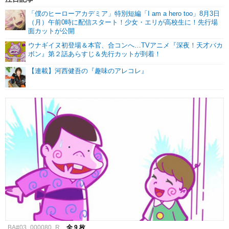
「僕のヒーローアカデミア」特別短編「I am a hero too」8月3日
（月）午前0時に配信スタート！少女・エリが高校生に！先行場
面カットが公開
ウナギイヌ初登場＆本官、合コンへ…TVアニメ『深夜！天才バカ
ボン』第２話あらすじ＆先行カットが到着！
【連載】河西健吾の『趣味のアレコレ』
BA#03_000080_R
全 9 枚