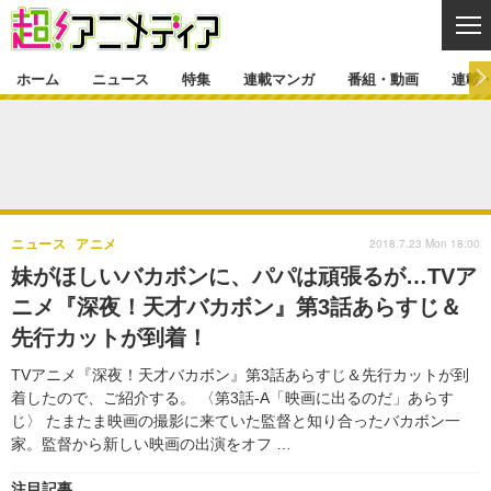
CL
ホーム
ニュース
特集
連載マンガ
番組・動画
連載
ニュース
ニュース一覧
アニメ
特集
ゲーム・アプリ
マンガ
特集一覧
カバー
連載マンガ
2018.7.23 Mon 18:00
ニュース
アニメ
映画
音楽
インタビュー
レポート
連載マンガ一覧
連載一覧
番組・動画
妹がほしいバカボンに、パパは頑張るが…TVア
グッズ
イベント
ニメ『深夜！天才バカボン』第3話あらすじ＆
ラキりす
番組・動画一覧
ラジオ
連載・ブログ
先行カットが到着！
声優
コスプレ
動画
連載・ブログ一覧
コラム
TVアニメ『深夜！天才バカボン』第3話あらすじ＆先行カットが到
舞台
新帝スタ
着したので、ご紹介する。 〈第3話-A「映画に出るのだ」あらす
編集部ブログ・お知らせ
じ〉 たまたま映画の撮影に来ていた監督と知り合ったバカボン一
家。監督から新しい映画の出演をオフ …
注目記事