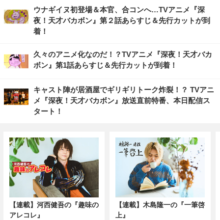
ウナギイヌ初登場＆本官、合コンへ…TVアニメ『深
夜！天才バカボン』第２話あらすじ＆先行カットが到
着！
久々のアニメ化なのだ！？TVアニメ『深夜！天才バカ
ボン』第1話あらすじ＆先行カットが到着！
キャスト陣が居酒屋でギリギリトーク炸裂！？ TVアニ
メ『深夜！天才バカボン』放送直前特番、本日配信ス
タート！
【連載】河西健吾の『趣味の
【連載】木島隆一の『一筆啓
アレコレ』
上』