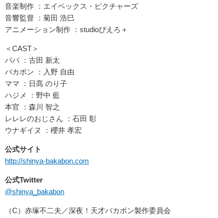
音楽制作 ：エイベックス・ピクチャーズ
音響監督 ：菊田 浩巳
アニメーション制作 ：studioぴえろ＋
＜CAST＞
パパ ：古田 新太
バカボン ：入野 自由
ママ ：日髙 のり子
ハジメ ：野中 藍
本官 ：森川 智之
レレレのおじさん ：石田 彰
ウナギイヌ ：櫻井 孝宏
公式サイト
http://shinya-bakabon.com
公式Twitter
@shinya_bakabon
（C）赤塚不二夫／深夜！天才バカボン製作委員会