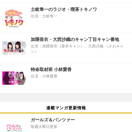
土岐隼一のラジオ・喫茶トキノワ
出演：土岐隼一
加隈亜衣・大西沙織のキャン丁目キャン番地
出演：加隈亜衣（亜衣キャン）、大西沙織 （さおキャ
ン）
特命取材班 小林愛香
出演：小林愛香
連載マンガ更新情報
ガールズ＆パンツァー
毎週火曜日更新