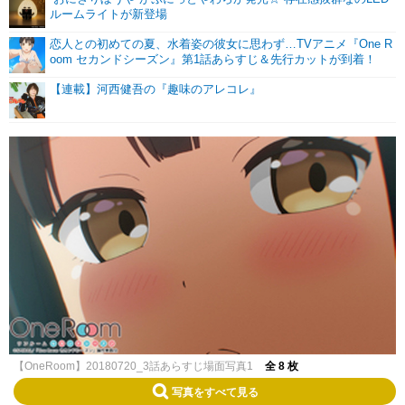
ルームライトが新登場
恋人との初めての夏、水着姿の彼女に思わず…TVアニメ『One R
oom セカンドシーズン』第1話あらすじ＆先行カットが到着！
【連載】河西健吾の『趣味のアレコレ』
【OneRoom】20180720_3話あらすじ場面写真1
全 8 枚
写真をすべて見る