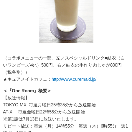
（コラボメニューの一部。左／スペシャルドリンク■結衣（白
いワンピースVer.）500円。右／結衣の手作り肉じゃが800円
（税各別））
★キュアメイドカフェ：
http://www.curemaid.jp/
＜『One Room』概要＞
【放送情報】
TOKYO MX 毎週月曜日25時35分から放送開始
AT-X 毎週金曜日22時55分から放送開始
※第1話は7月13日に放送いたします。
リピート放送：毎週（月）14時55分 毎週（木）6時55分 週1