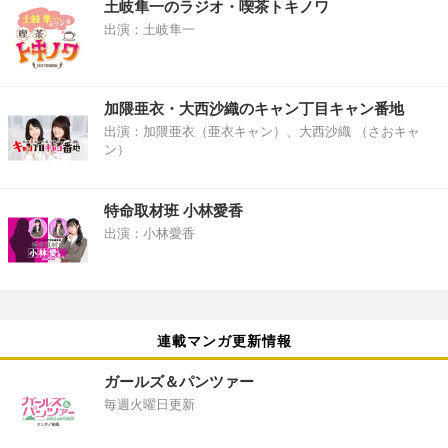
土岐隼一のラジオ・喫茶トキノワ
出演：土岐隼一
加隈亜衣・大西沙織のキャン丁目キャン番地
出演：加隈亜衣（亜衣キャン）、大西沙織 （さおキャ
ン）
特命取材班 小林愛香
出演：小林愛香
連載マンガ更新情報
ガールズ＆パンツァー
毎週火曜日更新