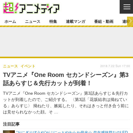
CL
ホーム
ニュース
特集
連載マンガ
番組・動画
連載
ニュース
ニュース一覧
アニメ
特集
ゲーム・アプリ
マンガ
特集一覧
カバー
連載マンガ
2018.7.22 Sun 17:00
ニュース
イベント
映画
音楽
インタビュー
レポート
連載マンガ一覧
連載一覧
番組・動画
TVアニメ『One Room セカンドシーズン』第3
グッズ
イベント
話あらすじ＆先行カットが到着！
ラキりす
番組・動画一覧
ラジオ
連載・ブログ
TVアニメ『One Room セカンドシーズン』第3話あらすじ＆先行カ
声優
コスプレ
動画
連載・ブログ一覧
コラム
ットが到着したので、ご紹介する。 〈第3話「花坂結衣は拗ねてい
舞台
新帝スタ
る」あらすじ〉 拗ねたり、嫉妬したり、それはきっと付き合う前に
編集部ブログ・お知らせ
は見せられなかった顔。そ …
注目記事
“おにぎりぼうや”がぷにっとやわらか発光☆ 存在感抜群なのLED