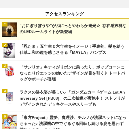
アクセスランキング
“おにぎりぼうや”がぷにっとやわらか発光☆ 存在感抜群な
のLEDルームライトが新登場
「忍たま」五年生＆六年生をイメージ！手裏剣、髪を結う
仕草…和の趣を感じさせる「MAYLA」パンプス
「サンリオ」キティがリボンに乗ったり、ポップコーンに
なったり!?エッジの効いたデザインが目を引く♪ トートバ
ッグやポーチが登場
ラクスの浴衣姿が美しい♪ 「ガンダムカードゲーム 1st An
niversary Set [PB03]」の二次抽選が実施中！ ストフリが
デザインされたデッキケースやスリーブも
「東方Project」霊夢、魔理沙、チルノが洗濯ネットになっ
ちゃった♪ 洗濯機の中でぐるぐる回転し続ける姿を思わず