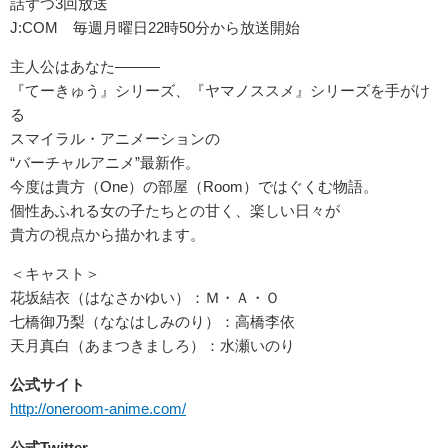
話ずつ3回放送
J:COM 毎週月曜日22時50分から放送開始
主人公はあなた―――
『てーきゅう』シリーズ、『ヤマノススメ』シリーズを手がけ
る
スマイラル・アニメーションの
“バーチャルアニメ”最新作。
今度は貴方（One）の部屋（Room）ではぐくむ物語。
個性あふれる女の子たちとの甘く、楽しい日々が
貴方の視点から描かれます。
＜キャスト＞
花坂結衣（はなさかゆい）：Ｍ・Ａ・Ｏ
七橋御乃梨（ななはしみのり）：高橋李依
天月真白（あまつきましろ）：水瀬いのり
公式サイト
http://oneroom-anime.com/
公式Twitter