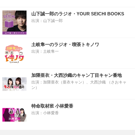
山下誠一郎のラジオ・YOUR SEICHI BOOKS
出演：山下誠一郎
土岐隼一のラジオ・喫茶トキノワ
出演：土岐隼一
加隈亜衣・大西沙織のキャン丁目キャン番地
出演：加隈亜衣（亜衣キャン）、大西沙織 （さおキャ
ン）
特命取材班 小林愛香
出演：小林愛香