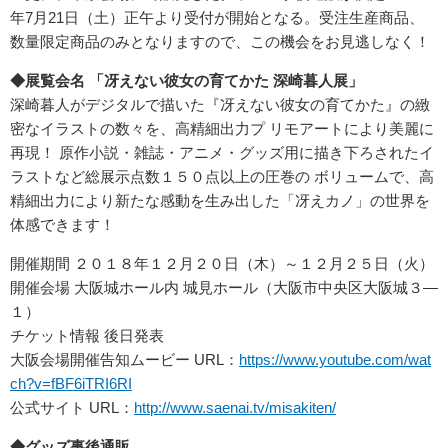
年7月21日（土）正午より受付が開始となる。受注生産商品、
数量限定商品のみとなりますので、この機会をお見逃しなく！
◆展覧会名 「冴えない彼女の育てかた 深崎暮人展」
深崎暮人がデジタルで描いた『冴えない彼女の育てかた』の緻
密なイラストの数々を、高精細出力プ リモアートにより美麗に
再現！ 原作小説・雑誌・アニメ・グッズ用に描き下ろされたイ
ラストなど総展示点数１５０点以上の圧巻の ボリュームで、高
精細出力により新たな感動を生み出した「冴えカノ」の世界を
体感できます！
開催期間 ２０１８年１２月２０日（木）～１２月２５日（火）
開催会場 大阪城ホール内 城見ホール（大阪市中央区大阪城３―
１）
チケット情報 後日発表
大阪会場開催告知ムービー URL：
https://www.youtube.com/wat
ch?v=fBF6iTRI6RI
公式サイト URL：
http://www.saenai.tv/misakiten/
◆グッズ事後通販