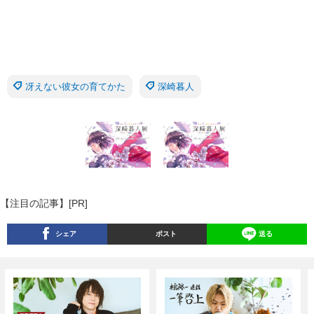
冴えない彼女の育てかた
深崎暮人
【注目の記事】[PR]
シェア
ポスト
送る