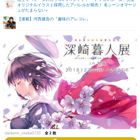
オリジナルイラスト採用したアパレルが発売！ 名シーンオマージ
ュがたまらない♪
【連載】河西健吾の『趣味のアレコレ』
saekano_osaka0720
全 2 枚