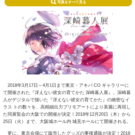
写真をすべて見る
2018年3月17日～4月1日まで東京・アキバ CO ギャラリーに
て開催された『冴えない彼女の育てかた 深崎暮人展』。深崎暮
人がデジタルで描いた『冴えない彼女の育てかた』の緻密なイ
ラス トの数々を、高精細出力プリモアートにより美麗に再現し
た同展覧会の大阪での開催が決定！2018年12月20日（木）から
25日（火）まで、大阪城ホール内 城見ホールにて開催される。
更に、東京会場にて販売したグッズの事後通販が決定！2018