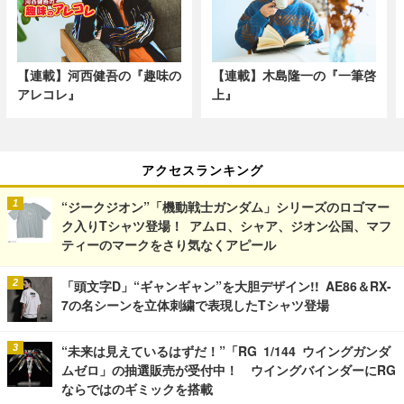
【連載】河西健吾の『趣味の
【連載】木島隆一の『一筆啓
アレコレ』
上』
アクセスランキング
“ジークジオン”「機動戦士ガンダム」シリーズのロゴマー
ク入りTシャツ登場！ アムロ、シャア、ジオン公国、マフ
ティーのマークをさり気なくアピール
「頭文字D」“ギャンギャン”を大胆デザイン!! AE86＆RX-
7の名シーンを立体刺繍で表現したTシャツ登場
“未来は見えているはずだ！”「RG 1/144 ウイングガンダ
ムゼロ」の抽選販売が受付中！ ウイングバインダーにRG
ならではのギミックを搭載