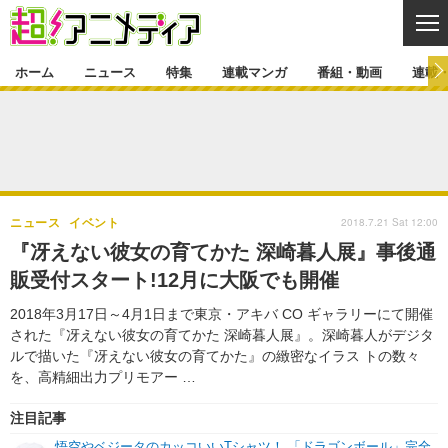
CL
ホーム
ニュース
特集
連載マンガ
番組・動画
連載
ニュース
ニュース一覧
アニメ
特集
ゲーム・アプリ
マンガ
特集一覧
カバー
連載マンガ
2018.7.21 Sat 12:00
ニュース
イベント
映画
音楽
インタビュー
レポート
連載マンガ一覧
連載一覧
番組・動画
『冴えない彼女の育てかた 深崎暮人展』事後通
グッズ
イベント
販受付スタート!12月に大阪でも開催
ラキりす
番組・動画一覧
ラジオ
連載・ブログ
2018年3月17日～4月1日まで東京・アキバ CO ギャラリーにて開催
声優
コスプレ
動画
連載・ブログ一覧
コラム
された『冴えない彼女の育てかた 深崎暮人展』。深崎暮人がデジタ
舞台
新帝スタ
ルで描いた『冴えない彼女の育てかた』の緻密なイラス トの数々
編集部ブログ・お知らせ
を、高精細出力プリモアー …
注目記事
悟空やベジータのカッコいいTシャツ！ 「ドラゴンボール」完全