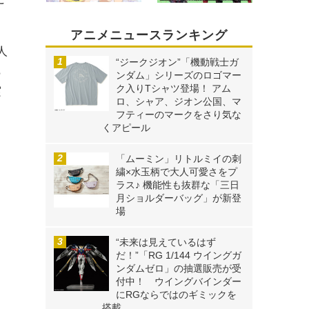
アニメニュースランキング
人
“ジークジオン”「機動戦士ガ
ら
ンダム」シリーズのロゴマー
ク入りTシャツ登場！ アム
実
ロ、シャア、ジオン公国、マ
フティーのマークをさり気な
くアピール
「ムーミン」リトルミイの刺
繍×水玉柄で大人可愛さをプ
ラス♪ 機能性も抜群な「三日
月ショルダーバッグ」が新登
場
“未来は見えているはず
だ！”「RG 1/144 ウイングガ
ンダムゼロ」の抽選販売が受
付中！ ウイングバインダー
にRGならではのギミックを
搭載