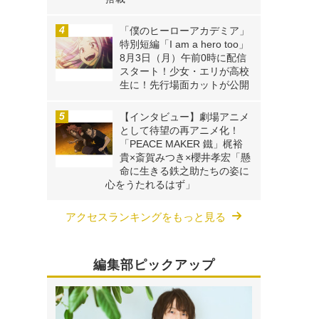
「僕のヒーローアカデミア」
特別短編「I am a hero too」
8月3日（月）午前0時に配信
スタート！少女・エリが高校
生に！先行場面カットが公開
【インタビュー】劇場アニメ
として待望の再アニメ化！
「PEACE MAKER 鐵」梶裕
貴×斎賀みつき×櫻井孝宏「懸
命に生きる鉄之助たちの姿に
心をうたれるはず」
アクセスランキングをもっと見る
編集部ピックアップ