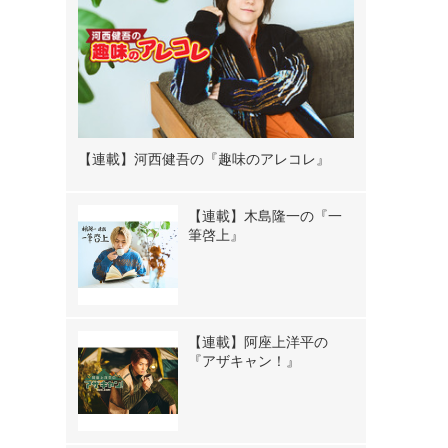
【連載】河西健吾の『趣味のアレコレ』
【連載】木島隆一の『一
筆啓上』
【連載】阿座上洋平の
『アザキャン！』