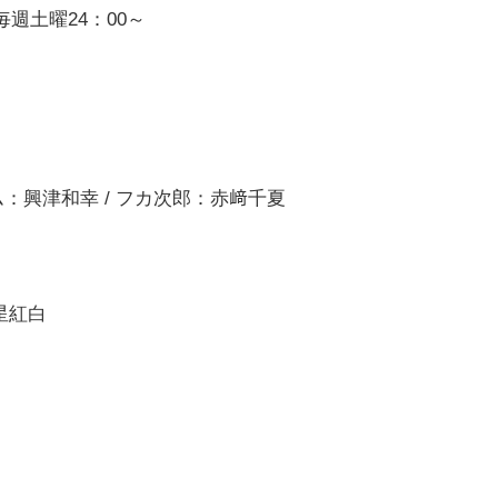
11毎週土曜24：00～
ム：興津和幸 / フカ次郎：赤﨑千夏
星紅白