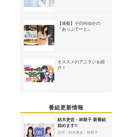
【連載】小日向ゆかの
『あっぷでーと』
オススメのアニラジを紹
介！
番組更新情報
紡木吏佐・林鼓子 新番組
始めます!!
出演：紡木吏佐、林鼓子