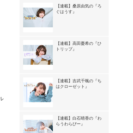
【連載】桑原由気の『ろ
ぐはうす』
【連載】高田憂希の『ひ
トリップ』
【連載】吉武千颯の『ち
はクローゼット』
ル
【連載】白石晴香の『わ
らうわらびー』