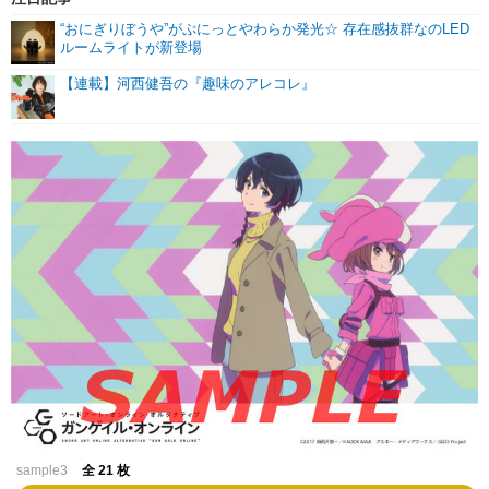
“おにぎりぼうや”がぷにっとやわらか発光☆ 存在感抜群なのLED
ルームライトが新登場
【連載】河西健吾の『趣味のアレコレ』
sample3
全 21 枚