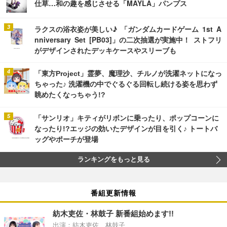
仕草…和の趣を感じさせる「MAYLA」パンプス
ラクスの浴衣姿が美しい♪ 「ガンダムカードゲーム 1st A
nniversary Set [PB03]」の二次抽選が実施中！ ストフリ
がデザインされたデッキケースやスリーブも
「東方Project」霊夢、魔理沙、チルノが洗濯ネットになっ
ちゃった♪ 洗濯機の中でぐるぐる回転し続ける姿を思わず
眺めたくなっちゃう!?
「サンリオ」キティがリボンに乗ったり、ポップコーンに
なったり!?エッジの効いたデザインが目を引く♪ トートバ
ッグやポーチが登場
ランキングをもっと見る
番組更新情報
紡木吏佐・林鼓子 新番組始めます!!
出演：紡木吏佐、林鼓子