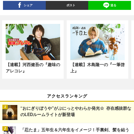
シェア
ポスト
送る
【連載】河西健吾の『趣味の
【連載】木島隆一の『一筆啓
アレコレ』
上』
アクセスランキング
“おにぎりぼうや”がぷにっとやわらか発光☆ 存在感抜群な
のLEDルームライトが新登場
「忍たま」五年生＆六年生をイメージ！手裏剣、髪を結う