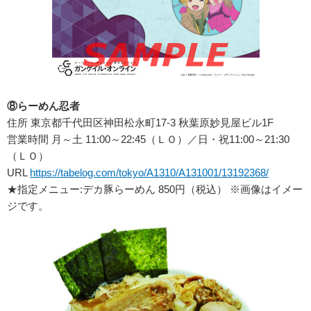
⑧らーめん忍者
住所 東京都千代田区神田松永町17-3 秋葉原妙見屋ビル1F
営業時間 月～土 11:00～22:45（ＬＯ）／日・祝11:00～21:30
（ＬＯ）
URL
https://tabelog.com/tokyo/A1310/A131001/13192368/
★指定メニュー:デカ豚らーめん 850円（税込） ※画像はイメー
ジです。