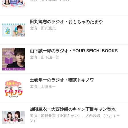
田丸篤志のラジオ・おもちゃのたまや
出演：田丸篤志
山下誠一郎のラジオ・YOUR SEICHI BOOKS
出演：山下誠一郎
土岐隼一のラジオ・喫茶トキノワ
出演：土岐隼一
加隈亜衣・大西沙織のキャン丁目キャン番地
出演：加隈亜衣（亜衣キャン）、大西沙織 （さおキャ
ン）