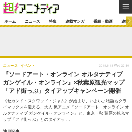
CL
ホーム
ニュース
特集
連載マンガ
番組・動画
連載
ニュース
ニュース一覧
アニメ
特集
ゲーム・アプリ
マンガ
特集一覧
カバー
連載マンガ
2018.6.13 Wed 22:30
ニュース
イベント
映画
音楽
インタビュー
レポート
連載マンガ一覧
連載一覧
番組・動画
『ソードアート・オンライン オルタナティブ
グッズ
イベント
ガンゲイル・オンライン』×秋葉原観光マップ
ラキりす
番組・動画一覧
ラジオ
連載・ブログ
「アド街っぷ」タイアップキャンペーン開催
声優
コスプレ
動画
連載・ブログ一覧
コラム
《セカンド・スクワッド・ジャム》が始まり、いよいよ物語もクラ
舞台
新帝スタ
イマックスを迎える、大人 気アニメ『ソードアート・オンライン オ
編集部ブログ・お知らせ
ルタナティブ ガンゲイル・オンライン』と、東京・秋 葉原の観光マ
ップ「アド街っぷ」とのタイアッ …
注目記事