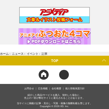
ホーム
›
ニュース
›
イベント
›
記事
TOP
お問合せ
広告掲載
会社概要
個人情報保護方針
紹介した商品/サービスを購入、契約した場合に、
売上の一部が弊社サイトに還元されることがあります。
当サイトに掲載の記事・見出し・写真・画像の無断転載を禁じます。
Copyright © 2026 IID, Inc.