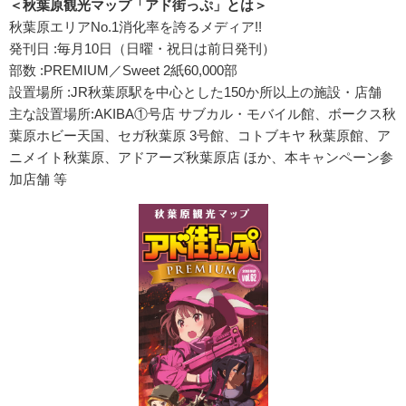
＜秋葉原観光マップ「アド街っぷ」とは＞
秋葉原エリアNo.1消化率を誇るメディア!!
発刊日 :毎月10日（日曜・祝日は前日発刊）
部数 :PREMIUM／Sweet 2紙60,000部
設置場所 :JR秋葉原駅を中心とした150か所以上の施設・店舗
主な設置場所:AKIBA①号店 サブカル・モバイル館、ボークス秋
葉原ホビー天国、セガ秋葉原 3号館、コトブキヤ 秋葉原館、ア
ニメイト秋葉原、アドアーズ秋葉原店 ほか、本キャンペーン参
加店舗 等