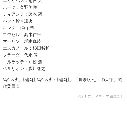
エリザベス：雨宮 天
ホーク：久野美咲
ディアンヌ：悠木 碧
バン：鈴木達央
キング：福山 潤
ゴウセル：髙木裕平
マーリン：坂本真綾
エスカノール：杉田智和
ソラーダ：代永 翼
エルラッテ：戸松 遥
ベルリオン：森川智之
©鈴木央／講談社 ©鈴木央・講談社／「劇場版 七つの大罪」製
作委員会
《超！アニメディア編集部》