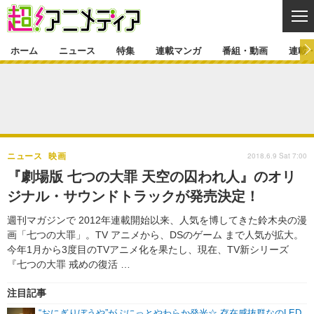
CL
ホーム
ニュース
特集
連載マンガ
番組・動画
連載
ニュース
ニュース一覧
アニメ
特集
ゲーム・アプリ
マンガ
特集一覧
カバー
連載マンガ
2018.6.9 Sat 7:00
ニュース
映画
映画
音楽
インタビュー
レポート
連載マンガ一覧
連載一覧
番組・動画
『劇場版 七つの大罪 天空の囚われ人』のオリ
グッズ
イベント
ジナル・サウンドトラックが発売決定！
ラキりす
番組・動画一覧
ラジオ
連載・ブログ
週刊マガジンで 2012年連載開始以来、人気を博してきた鈴木央の漫
声優
コスプレ
動画
連載・ブログ一覧
コラム
画「七つの大罪」。TV アニメから、DSのゲーム まで人気が拡大。
舞台
新帝スタ
今年1月から3度目のTVアニメ化を果たし、現在、TV新シリーズ
編集部ブログ・お知らせ
『七つの大罪 戒めの復活 …
注目記事
“おにぎりぼうや”がぷにっとやわらか発光☆ 存在感抜群なのLED