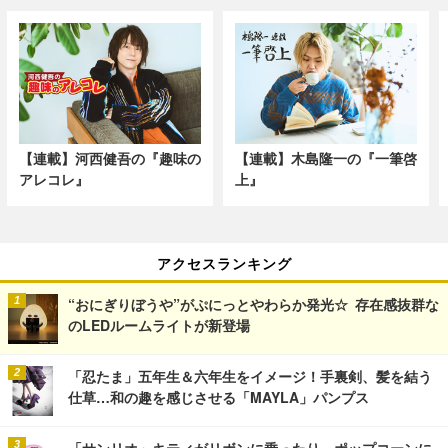
【連載】河西健吾の『趣味の
【連載】木島隆一の『一筆啓
アレコレ』
上』
アクセスランキング
“おにぎりぼうや”がぷにっとやわらか発光☆ 存在感抜群な
のLEDルームライトが新登場
「忍たま」五年生＆六年生をイメージ！手裏剣、髪を結う
仕草…和の趣を感じさせる「MAYLA」パンプス
「サンリオ」キティがリボンに乗ったり、ポップコーンに