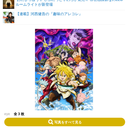
ルームライトが新登場
【連載】河西健吾の『趣味のアレコレ』
eye
全 3 枚
写真をすべて見る