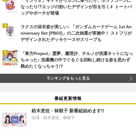
なったり!?エッジの効いたデザインが目を引く♪ トートバ
ッグやポーチが登場
ラクスの浴衣姿が美しい♪ 「ガンダムカードゲーム 1st An
niversary Set [PB03]」の二次抽選が実施中！ ストフリが
デザインされたデッキケースやスリーブも
「東方Project」霊夢、魔理沙、チルノが洗濯ネットになっ
ちゃった♪ 洗濯機の中でぐるぐる回転し続ける姿を思わず
眺めたくなっちゃう!?
ランキングをもっと見る
番組更新情報
紡木吏佐・林鼓子 新番組始めます!!
出演：紡木吏佐、林鼓子