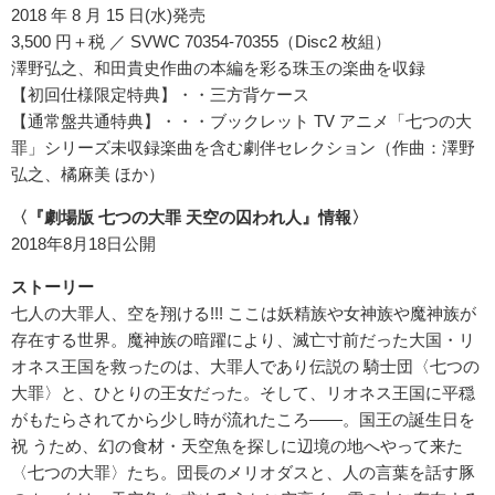
2018 年 8 月 15 日(水)発売
3,500 円＋税 ／ SVWC 70354-70355（Disc2 枚組）
澤野弘之、和田貴史作曲の本編を彩る珠玉の楽曲を収録
【初回仕様限定特典】・・三方背ケース
【通常盤共通特典】・・・ブックレット TV アニメ「七つの大
罪」シリーズ未収録楽曲を含む劇伴セレクション（作曲：澤野
弘之、橘麻美 ほか）
〈『劇場版 七つの大罪 天空の囚われ人』情報〉
2018年8月18日公開
ストーリー
七人の大罪人、空を翔ける!!! ここは妖精族や女神族や魔神族が
存在する世界。魔神族の暗躍により、滅亡寸前だった大国・リ
オネス王国を救ったのは、大罪人であり伝説の 騎士団〈七つの
大罪〉と、ひとりの王女だった。そして、リオネス王国に平穏
がもたらされてから少し時が流れたころ――。国王の誕生日を
祝 うため、幻の食材・天空魚を探しに辺境の地へやって来た
〈七つの大罪〉たち。団長のメリオダスと、人の言葉を話す豚