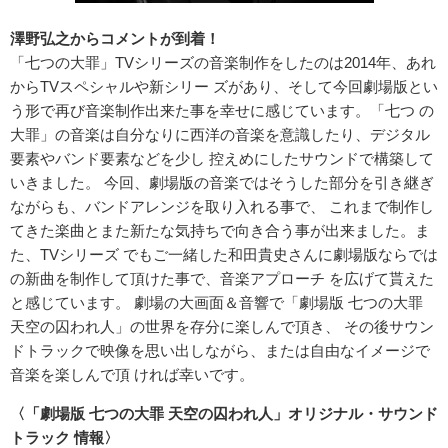
澤野弘之からコメントが到着！
「七つの大罪」TVシリーズの音楽制作をしたのは2014年、あれ
からTVスペシャルや新シリー ズがあり、そして今回劇場版とい
う形で再び音楽制作出来た事を幸せに感じています。「七つ の
大罪」の音楽は自分なりに西洋の音楽を意識したり、デジタル
要素やバンド要素などを少し 控えめにしたサウンドで構築して
いきました。 今回、劇場版の音楽ではそうした部分を引き継ぎ
ながらも、バンドアレンジを取り入れる事で、 これまで制作し
てきた楽曲とまた新たな気持ちで向き合う事が出来ました。ま
た、TVシリーズ でもご一緒した和田貴史さんに劇場版ならでは
の新曲を制作して頂けた事で、音楽アプローチ を広げて貰えた
と感じています。 劇場の大画面＆音響で「劇場版 七つの大罪
天空の囚われ人」の世界を存分に楽しんで頂き、 その後サウン
ドトラックで映像を思い出しながら、または自由なイメージで
音楽を楽しんで頂 ければ幸いです。
〈「劇場版 七つの大罪 天空の囚われ人」オリジナル・サウンド
トラック 情報〉