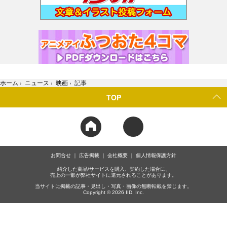
ホーム
›
ニュース
›
映画
›
記事
TOP
お問合せ
広告掲載
会社概要
個人情報保護方針
紹介した商品/サービスを購入、契約した場合に、
売上の一部が弊社サイトに還元されることがあります。
当サイトに掲載の記事・見出し・写真・画像の無断転載を禁じます。
Copyright © 2026 IID, Inc.