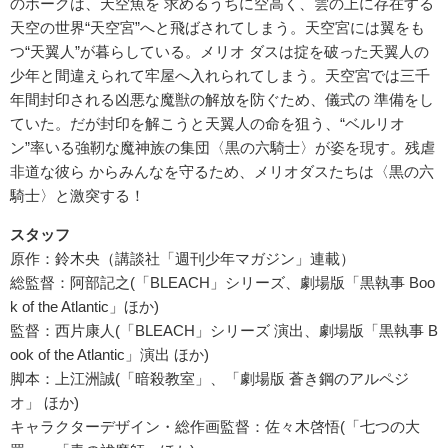
のホークは、天空魚を 求めるうちに空高く、雲の上に存在する
天空の世界“天空宮”へと飛ばされてしまう。天空宮には翼をも
つ“天翼人”が暮らしている。メリオ ダスは掟を破った天翼人の
少年と間違えられて牢屋へ入れられてしまう。天空宮では三千
年間封印される凶悪な魔獣の解放を防ぐため、儀式の 準備をし
ていた。だが封印を解こうと天翼人の命を狙う、“ベルリオ
ン”率いる強靭な魔神族の集団〈黒の六騎士〉が姿を現す。残虐
非道な彼ら からみんなを守るため、メリオダスたちは〈黒の六
騎士〉と激突する！
スタッフ
原作：鈴木央（講談社「週刊少年マガジン」連載）
総監督：阿部記之(「BLEACH」シリーズ、劇場版「黒執事 Boo
k of the Atlantic」ほか)
監督：西片康人(「BLEACH」シリーズ 演出、劇場版「黒執事 B
ook of the Atlantic」演出 ほか)
脚本：上江洲誠(「暗殺教室」、「劇場版 蒼き鋼のアルペジ
オ」 ほか)
キャラクターデザイン・総作画監督：佐々木啓悟(「七つの大