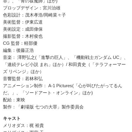
罪」、「青の祓魔師」ほか)
プロップデザイン：宮川治雄
色彩設計：茂木孝浩/岡崎菜々子
美術監督：伊東広道
美術設定：成田偉保
撮影監督：木村俊也
CG 監督：軽部優
編集：後藤正浩
音楽： 澤野弘之(「進撃の巨人」、「機動戦士ガンダム UC」、
「連続テレビ小説 まれ」ほか）/ 和田貴史（「テラフォーマー
ズ リベンジ」ほか）
音響監督：若林和弘
アニメーション制作： A-1 Pictures(「心が叫びたがってるん
だ。」、「ソードアート・オンライン」ほか)
配給：東映
製作：「劇場版 七つの大罪」製作委員会
キャスト
メリオダス：梶 裕貴