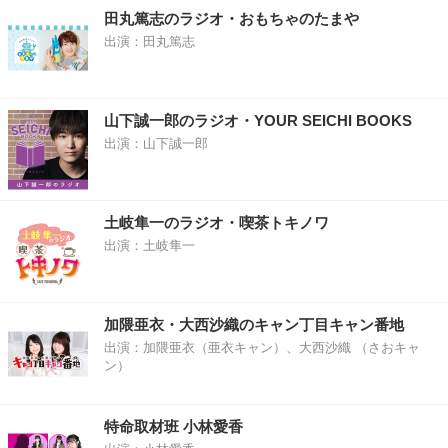
田丸篤志のラジオ・おもちゃのたまや
出演：田丸篤志
山下誠一郎のラジオ・YOUR SEICHI BOOKS
出演：山下誠一郎
土岐隼一のラジオ・喫茶トキノワ
出演：土岐隼一
加隈亜衣・大西沙織のキャン丁目キャン番地
出演：加隈亜衣（亜衣キャン）、大西沙織 （さおキャ
ン）
特命取材班 小林愛香