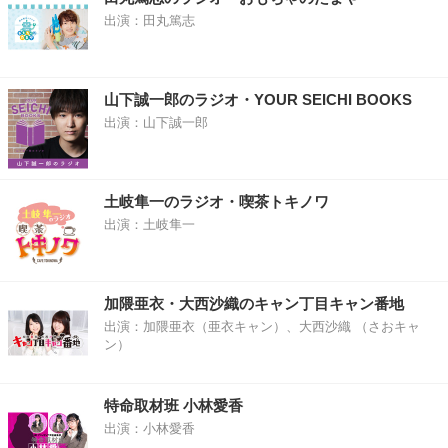
出演：田丸篤志
山下誠一郎のラジオ・YOUR SEICHI BOOKS
出演：山下誠一郎
土岐隼一のラジオ・喫茶トキノワ
出演：土岐隼一
加隈亜衣・大西沙織のキャン丁目キャン番地
出演：加隈亜衣（亜衣キャン）、大西沙織 （さおキャ
ン）
特命取材班 小林愛香
出演：小林愛香