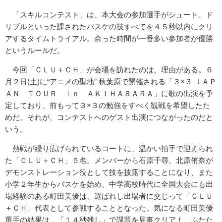
「スキルコンテスト」は、本大会の参加選手がシュート、ド
リブルといった課されたバスケの技すべてを４５秒以内にクリ
アするタイムトライアル。余った時間が一番多い参加者が優勝
というルールだ。
今回「ＣＬＵ＋ＣＨ」が会場を訪れたのは、理由がある。６
月２日(土)に“アニメの聖地” 秋葉原で開催される「３×３ ＪＡＰ
ＡＮ ＴＯＵＲ ｉｎ ＡＫＩＨＡＢＡＲＡ」に歌の出演を予
定しており、前もって３×３の勉強をすべく観戦を希望したた
めだ。それが、コンテストへのゲスト出演につながったのだと
いう。
熱戦が繰り広げられているコートに、温かい拍手で迎えられ
た「ＣＬＵ＋ＣＨ」５名。メンバーから石原千尋、北原侑奈が
デモンストレーション役として技を披露することになり、また
小学２年生からバスケを始め、中学高校時代に全国大会にも出
場経験のある町田美優は、選ばれし出場者に交じって「ＣＬＵ
＋ＣＨ」代表として参戦することとなった。気になる町田美優
選手の結果は、「１４秒残し」で課題を見事クリア！ ふたた