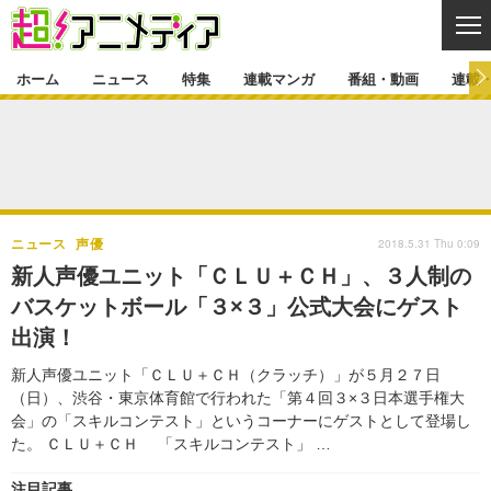
CL
ホーム
ニュース
特集
連載マンガ
番組・動画
連載
ニュース
ニュース一覧
アニメ
特集
ゲーム・アプリ
マンガ
特集一覧
カバー
連載マンガ
2018.5.31 Thu 0:09
ニュース
声優
映画
音楽
インタビュー
レポート
連載マンガ一覧
連載一覧
番組・動画
新人声優ユニット「ＣＬＵ＋ＣＨ」、３人制の
グッズ
イベント
バスケットボール「３×３」公式大会にゲスト
ラキりす
番組・動画一覧
ラジオ
連載・ブログ
出演！
声優
コスプレ
動画
連載・ブログ一覧
コラム
新人声優ユニット「ＣＬＵ＋ＣＨ（クラッチ）」が５月２７日
舞台
新帝スタ
（日）、渋谷・東京体育館で行われた「第４回３×３日本選手権大
編集部ブログ・お知らせ
会」の「スキルコンテスト」というコーナーにゲストとして登場し
た。 ＣＬＵ＋ＣＨ 「スキルコンテスト」 …
注目記事