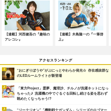
【連載】河西健吾の『趣味の
【連載】木島隆一の『一筆啓
アレコレ』
上』
アクセスランキング
“おにぎりぼうや”がぷにっとやわらか発光☆ 存在感抜群な
のLEDルームライトが新登場
「東方Project」霊夢、魔理沙、チルノが洗濯ネットになっ
ちゃった♪ 洗濯機の中でぐるぐる回転し続ける姿を思わず
眺めたくなっちゃう!?
“ジークジオン”「機動戦士ガンダム」シリーズのロゴマー