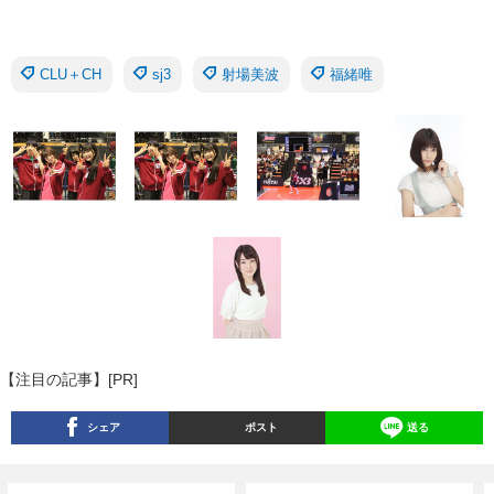
CLU＋CH
sj3
射場美波
福緒唯
【注目の記事】[PR]
シェア
ポスト
送る