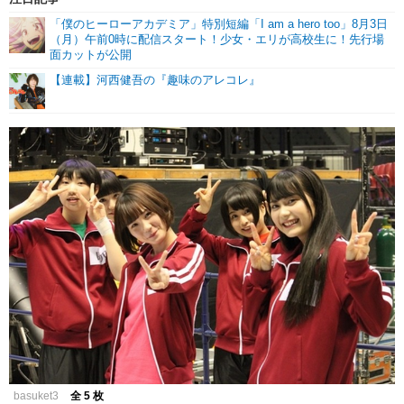
「僕のヒーローアカデミア」特別短編「I am a hero too」8月3日
（月）午前0時に配信スタート！少女・エリが高校生に！先行場
面カットが公開
【連載】河西健吾の『趣味のアレコレ』
basuket3
全 5 枚