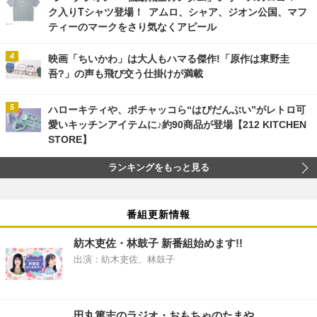
ク入りTシャツ登場！ アムロ、シャア、ジオン公国、マフ
ティーのマークをさり気なくアピール
映画「ちいかわ」は大人もハマる傑作!「原作は東野圭
吾?」の声も飛び交う仕掛けが満載
ハローキティや、ポチャッコら“はぴだんぶい”がレトロ可
愛いキッチンアイテムに♪約90商品が登場【212 KITCHEN
STORE】
ランキングをもっと見る
番組更新情報
紡木吏佐・林鼓子 新番組始めます!!
出演：紡木吏佐、林鼓子
田丸篤志のラジオ・おもちゃのたまや