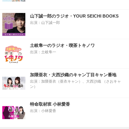
山下誠一郎のラジオ・YOUR SEICHI BOOKS
出演：山下誠一郎
土岐隼一のラジオ・喫茶トキノワ
出演：土岐隼一
加隈亜衣・大西沙織のキャン丁目キャン番地
出演：加隈亜衣（亜衣キャン）、大西沙織 （さおキャ
ン）
特命取材班 小林愛香
出演：小林愛香