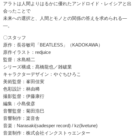
アラトは人間よりはるかに優れたアンドロイド・レイシアと出
会ったことで
未来への選択と、人間とモノとの関係の答えを求められる―
―。
〇スタッフ
原作：長谷敏司「BEATLESS」（KADOKAWA）
原作イラスト：redjuice
監督：水島精二
シリーズ構成：髙橋龍也／雑破業
キャラクターデザイン：やぐちひろこ
美術監督：峯田佳実
色彩設計：林由稀
撮影監督：伊藤康行
編集：小島俊彦
音響監督：菊田浩巳
音響制作：楽音舎
音楽：Narasaki(sadesper record) / kz(livetune)
音楽制作：株式会社インクストゥエンター