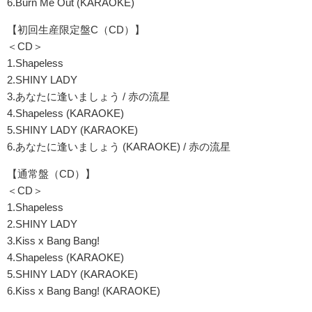
6.Burn Me Out (KARAOKE)
【初回生産限定盤C（CD）】
＜CD＞
1.Shapeless
2.SHINY LADY
3.あなたに逢いましょう / 赤の流星
4.Shapeless (KARAOKE)
5.SHINY LADY (KARAOKE)
6.あなたに逢いましょう (KARAOKE) / 赤の流星
【通常盤（CD）】
＜CD＞
1.Shapeless
2.SHINY LADY
3.Kiss x Bang Bang!
4.Shapeless (KARAOKE)
5.SHINY LADY (KARAOKE)
6.Kiss x Bang Bang! (KARAOKE)