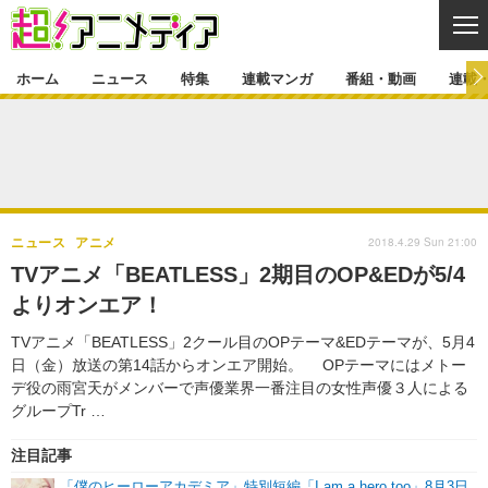
CL
ホーム
ニュース
特集
連載マンガ
番組・動画
連載
ニュース
ニュース一覧
アニメ
特集
ゲーム・アプリ
マンガ
特集一覧
カバー
連載マンガ
2018.4.29 Sun 21:00
ニュース
アニメ
映画
音楽
インタビュー
レポート
連載マンガ一覧
連載一覧
番組・動画
TVアニメ「BEATLESS」2期目のOP&EDが5/4
グッズ
イベント
よりオンエア！
ラキりす
番組・動画一覧
ラジオ
連載・ブログ
TVアニメ「BEATLESS」2クール目のOPテーマ&EDテーマが、5月4
声優
コスプレ
動画
連載・ブログ一覧
コラム
日（金）放送の第14話からオンエア開始。 OPテーマにはメトー
舞台
新帝スタ
デ役の雨宮天がメンバーで声優業界一番注目の女性声優３人による
編集部ブログ・お知らせ
グループTr …
注目記事
「僕のヒーローアカデミア」特別短編「I am a hero too」8月3日