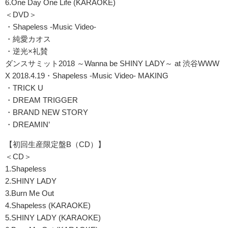
6.One Day One Life (KARAOKE)
＜DVD＞
・Shapeless -Music Video-
・純愛カオス
・逆光×礼賛
ダンスサミット2018 ～Wanna be SHINY LADY～ at 渋谷WWW
X 2018.4.19・Shapeless -Music Video- MAKING
・TRICK U
・DREAM TRIGGER
・BRAND NEW STORY
・DREAMIN’
【初回生産限定盤B（CD）】
＜CD＞
1.Shapeless
2.SHINY LADY
3.Burn Me Out
4.Shapeless (KARAOKE)
5.SHINY LADY (KARAOKE)