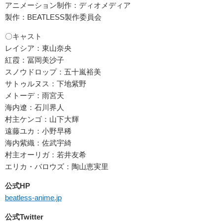
アニメーション制作：ディオメディア
製作：BEATLESS製作委員会
〇キャスト
レイシア：東山奈央
紅霞：冨岡美沙子
スノウドロップ：五十嵐裕美
サトゥルヌス：下地紫野
メトーデ：雨宮天
海内遼：石川界人
村主ケンゴ：山下大輝
遠藤ユカ：小野早稀
海内紫織：佐武宇綺
村主オーリガ：若井友希
エリカ・バロウズ：陶山恵実里
公式HP
beatless-anime.jp
公式Twitter