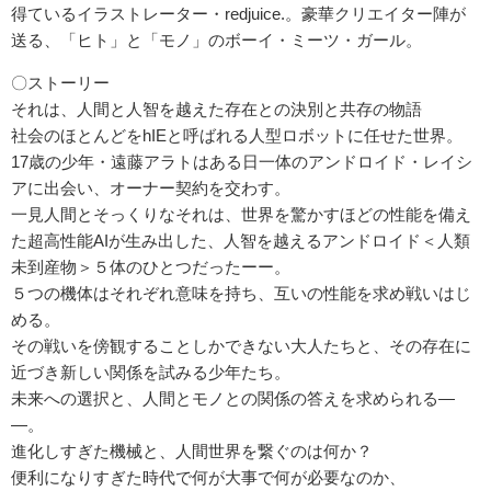
得ているイラストレーター・redjuice.。豪華クリエイター陣が
送る、「ヒト」と「モノ」のボーイ・ミーツ・ガール。
〇ストーリー
それは、人間と人智を越えた存在との決別と共存の物語
社会のほとんどをhIEと呼ばれる人型ロボットに任せた世界。
17歳の少年・遠藤アラトはある日一体のアンドロイド・レイシ
アに出会い、オーナー契約を交わす。
一見人間とそっくりなそれは、世界を驚かすほどの性能を備え
た超高性能AIが生み出した、人智を越えるアンドロイド＜人類
未到産物＞５体のひとつだったーー。
５つの機体はそれぞれ意味を持ち、互いの性能を求め戦いはじ
める。
その戦いを傍観することしかできない大人たちと、その存在に
近づき新しい関係を試みる少年たち。
未来への選択と、人間とモノとの関係の答えを求められる―
―。
進化しすぎた機械と、人間世界を繋ぐのは何か？
便利になりすぎた時代で何が大事で何が必要なのか、