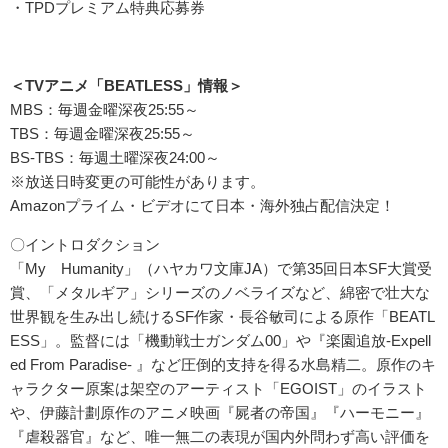
・TPDプレミアム特典応募券
＜TVアニメ「BEATLESS」情報＞
MBS：毎週金曜深夜25:55～
TBS：毎週金曜深夜25:55～
BS-TBS：毎週土曜深夜24:00～
※放送日時変更の可能性があります。
Amazonプライム・ビデオにて日本・海外独占配信決定！
〇イントロダクション
「My Humanity」（ハヤカワ文庫JA）で第35回日本SF大賞受
賞、「メタルギア」シリーズのノベライズなど、綿密で壮大な
世界観を生み出し続けるSF作家・長谷敏司による原作「BEATL
ESS」。監督には「機動戦士ガンダム00」や『楽園追放-Expell
ed From Paradise- 』など圧倒的支持を得る水島精二。原作のキ
ャラクター原案は架空のアーティスト「EGOIST」のイラスト
や、伊藤計劃原作のアニメ映画『屍者の帝国』『ハーモニー』
『虐殺器官』など、唯一無二の表現が国内外問わず高い評価を