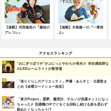
【連載】河西健吾の『趣味の
【連載】木島隆一の『一筆啓
アレコレ』
上』
アクセスランキング
“おにぎりぼうや”がぷにっとやわらか発光☆ 存在感抜群な
のLEDルームライトが新登場
「借りぐらしのアリエッティ」声優・あらすじ・主題歌ま
とめ【金曜ロードショー放送】
「東方Project」霊夢、魔理沙、チルノが洗濯ネットになっ
ちゃった♪ 洗濯機の中でぐるぐる回転し続ける姿を思わず
眺めたくなっちゃう!?