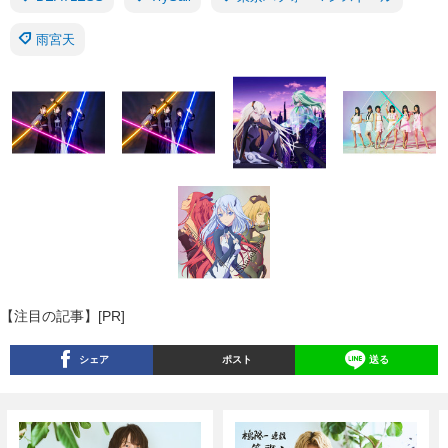
雨宮天
【注目の記事】[PR]
シェア
ポスト
送る