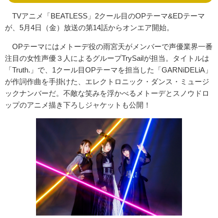
TVアニメ「BEATLESS」2クール目のOPテーマ&EDテーマ
が、5月4日（金）放送の第14話からオンエア開始。
OPテーマにはメトーデ役の雨宮天がメンバーで声優業界一番
注目の女性声優３人によるグループTrySailが担当。タイトルは
「Truth.」で、1クール目OPテーマを担当した「GARNiDELiA」
が作詞作曲を手掛けた、エレクトロニック・ダンス・ミュージ
ックナンバーだ。不敵な笑みを浮かべるメトーデとスノウドロ
ップのアニメ描き下ろしジャケットも公開！