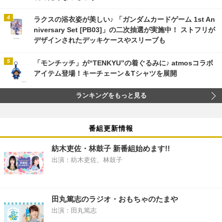
ラクスの浴衣姿が美しい♪ 「ガンダムカードゲーム 1st An
niversary Set [PB03]」の二次抽選が実施中！ ストフリが
デザインされたデッキケースやスリーブも
「モンチッチ」が“TENKYU”の着ぐるみに♪ atmosコラボ
アイテム登場！キーチェーン＆Tシャツを展開
ランキングをもっと見る
番組更新情報
紡木吏佐・林鼓子 新番組始めます!!
出演：紡木吏佐、林鼓子
田丸篤志のラジオ・おもちゃのたまや
出演：田丸篤志