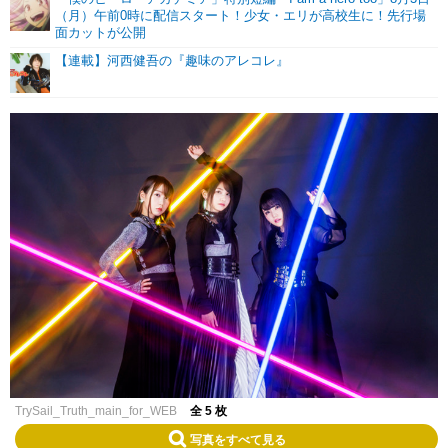
（月）午前0時に配信スタート！少女・エリが高校生に！先行場
面カットが公開
【連載】河西健吾の『趣味のアレコレ』
TrySail_Truth_main_for_WEB
全 5 枚
写真をすべて見る