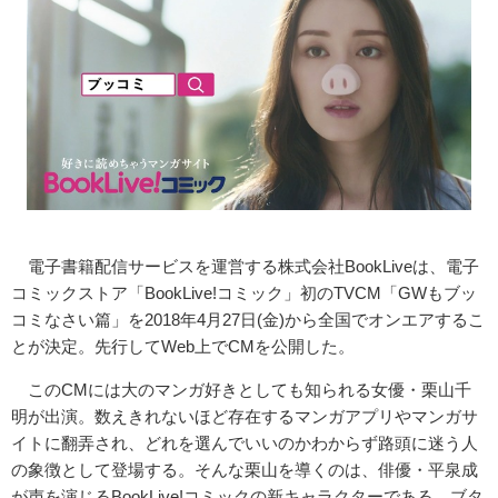
電子書籍配信サービスを運営する株式会社BookLiveは、電子
コミックストア「BookLive!コミック」初のTVCM「GWもブッ
コミなさい篇」を2018年4月27日(金)から全国でオンエアするこ
とが決定。先行してWeb上でCMを公開した。
このCMには大のマンガ好きとしても知られる女優・栗山千
明が出演。数えきれないほど存在するマンガアプリやマンガサ
イトに翻弄され、どれを選んでいいのかわからず路頭に迷う人
の象徴として登場する。そんな栗山を導くのは、俳優・平泉成
が声を演じるBookLive!コミックの新キャラクターである、ブタ