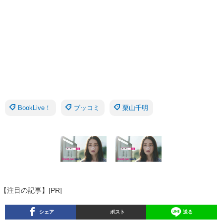
BookLive！
ブッコミ
栗山千明
【注目の記事】[PR]
シェア
ポスト
送る