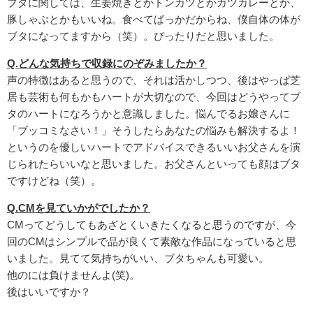
ブタに関しては、生姜焼きとかトンカツとかカツカレーとか、
豚しゃぶとかもいいね。食べてばっかだからね、僕自体の体が
ブタになってますから（笑）。ぴったりだと思いました。
Q.
どんな気持ちで収録にのぞみましたか？
声の特徴はあると思うので、それは活かしつつ、後はやっぱ芝
居も芸術も何もかもハートが大切なので、今回はどうやってブ
タのハートになろうかと意識しました。悩んでるお嬢さんに
「ブッコミなさい！」そうしたらあなたの悩みも解決するよ！
というのを優しいハートでアドバイスできるいいお父さんを演
じられたらいいなと思いました。お父さんといっても顔はブタ
ですけどね（笑）。
Q.CM
を見ていかがでしたか？
CMってどうしてもあざとくいきたくなると思うのですが、今
回のCMはシンプルで品が良くて素敵な作品になっていると思
いました。見てて気持ちがいい、ブタちゃんも可愛い。
他のには負けませんよ(笑)。
後はいいですか？