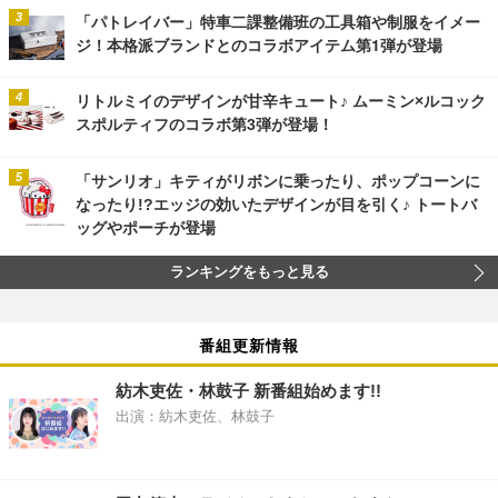
「パトレイバー」特車二課整備班の工具箱や制服をイメー
ジ！本格派ブランドとのコラボアイテム第1弾が登場
リトルミイのデザインが甘辛キュート♪ ムーミン×ルコック
スポルティフのコラボ第3弾が登場！
「サンリオ」キティがリボンに乗ったり、ポップコーンに
なったり!?エッジの効いたデザインが目を引く♪ トートバ
ッグやポーチが登場
ランキングをもっと見る
番組更新情報
紡木吏佐・林鼓子 新番組始めます!!
出演：紡木吏佐、林鼓子