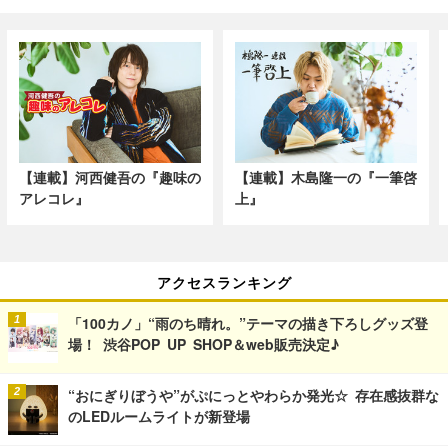
【連載】河西健吾の『趣味の
【連載】木島隆一の『一筆啓
アレコレ』
上』
アクセスランキング
「100カノ」“雨のち晴れ。”テーマの描き下ろしグッズ登
場！ 渋谷POP UP SHOP＆web販売決定♪
“おにぎりぼうや”がぷにっとやわらか発光☆ 存在感抜群な
のLEDルームライトが新登場