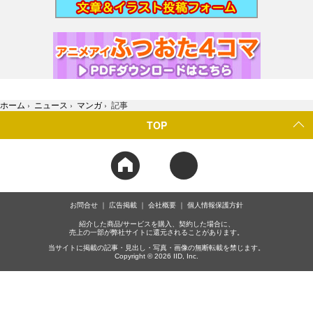
ホーム
›
ニュース
›
マンガ
›
記事
TOP
お問合せ
広告掲載
会社概要
個人情報保護方針
紹介した商品/サービスを購入、契約した場合に、
売上の一部が弊社サイトに還元されることがあります。
当サイトに掲載の記事・見出し・写真・画像の無断転載を禁じます。
Copyright © 2026 IID, Inc.