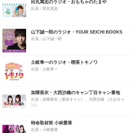
田丸篤志のラジオ・おもちゃのたまや
出演：田丸篤志
山下誠一郎のラジオ・YOUR SEICHI BOOKS
出演：山下誠一郎
土岐隼一のラジオ・喫茶トキノワ
出演：土岐隼一
加隈亜衣・大西沙織のキャン丁目キャン番地
出演：加隈亜衣（亜衣キャン）、大西沙織 （さおキャ
ン）
特命取材班 小林愛香
出演：小林愛香