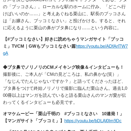
の「ブッコさん」。ローカルな駅のホームに佇み、「どこへ行
けばいいのか……」と考えあぐねる栗山に、駅長のブッコさん
は「お嬢さん、ブッコミなさい」と投げかける。すると、それ
に応えるように栗山の鼻がブタ鼻になり……という内容に。
【#ブッコミなさい】好きに読めちゃうマンガサイト「ブッコ
ミ」TVCM｜GWもブッコミなさい篇
https://youtu.be/ADfArlTW7
gA
◆ブタ鼻でノリノリのCMメイキング映像＆インタビューも！
撮影後に、ご本人が「CMの見どころは、私の鼻かな(笑）」
「なじんでたんじゃないですか？」と語ってくださったほど、
ブタ鼻をつけて終始ノリノリで撮影に臨んだ栗山さん。過去1,0
00冊以上はマンガを読んでいると語る栗山さんのマンガ愛が伝
わってくるインタビューも必見です。
オマケムービー「栗山千明の #ブッコミなさい 10連発！」
【マンガサイト「ブッコミ」】
https://youtu.be/bDLAl0Im9Dc