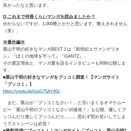
良かったなと思います。
Q.
これまで何冊くらいマンガを読みましたか？
分からないですが、1,000冊とかだと思います。数えきれません
（笑）。
※番外編※
栗山千明の好きなマンガBEST３は『新世紀エヴァンゲリオ
ン』『ぼくの地球を守って』『GANTZ』。
その選定理由と、マンガ愛を語るインタビューも同時公開しま
す。
■栗山千明の好きなマンガをブッコミ調査！【マンガサイト
「ブッコミ」】
https://youtu.be/IusG75AY40c
また、栗山が「ブッコミなさい！」と言いまくるオマケムー
ビー「栗山千明のブッコミなさい10連発！」も公開。優しくブ
ッコんだり激しくブッコんだり……。思わず照れ笑いしてしま
うラストシーンは必見！
■撮影現場にブッコミ！｜マンガサイト「ブッコミ」栗山千明T