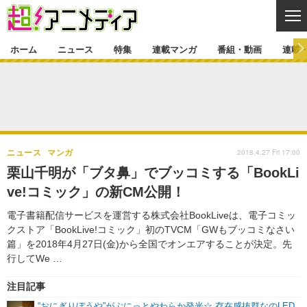
CL
ホーム
ニュース
特集
連載マンガ
番組・動画
連載
ニュース
ニュース一覧
アニメ
特集
ゲーム・アプリ
マンガ
特集一覧
カバー
連載マンガ
2018.4.27 Fri 17:00
ニュース
マンガ
映画
音楽
インタビュー
レポート
連載マンガ一覧
連載一覧
番組・動画
栗山千明が「ブタ鼻」でブッコミする「BookLi
グッズ
イベント
ve!コミック」の新CM公開！
ラキりす
番組・動画一覧
ラジオ
連載・ブログ
電子書籍配信サービスを運営する株式会社BookLiveは、電子コミッ
声優
コスプレ
動画
連載・ブログ一覧
コラム
クストア「BookLive!コミック」初のTVCM「GWもブッコミなさい
舞台
新帝スタ
篇」を2018年4月27日(金)から全国でオンエアすることが決定。先
編集部ブログ・お知らせ
行してWe …
注目記事
“おにぎりぼうや”がぷにっとやわらか発光☆ 存在感抜群なのLED