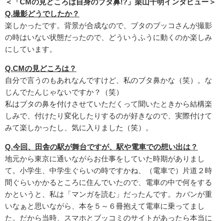
＜「CMの見どころは自身のブタ鼻!?」栗山千明インタビュー＞
Q.
撮影どうでしたか？
楽しかったです。背景が合成なので、ブタのブッコさんが撮影
の時はいない状態だったので、どういうふうに動くのか楽しみ
にしています。
Q.CM
の見どころは？
自分で言うのもあれなんですけど、私のブタ鼻かな（笑）。な
じんでたんじゃないですか？（笑）
私はブタの鼻を付けさせていただくって聞いたときから結構楽
しみで、付けたり変化したりするのが好きなので、実際付けて
みて楽しかったし、気に入りました（笑）。
Q.
今回、田舎の駅が舞台ですが、駅や電車での想い出は？
地元から東京に通いながらお仕事をしていた時期がありまし
て。小学生、中学生ぐらいの時ですかね、（電車で）片道２時
間ぐらいかかるところに住んでいたので、電車の中で何をする
かというと、私は「マンガを読む」だったんです。カバンが重
いなぁと思いながら、本を５～６冊抱えて電車に乗ってまし
た。だから当時、スマホとブッコミのサイトがあったら本当に