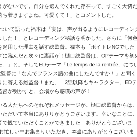
うがないです。自分を選んでくれた存在って、すごく大切
落ち着きますよね。可愛くて！」とコメントした。
ついて語った福本は「実は、声が出るようにレコーディン
ました！」とレコーディング秘話を明かした。さらに「何
を起用した理由を話す総監督。福本も「ボイトレNGでした
グに臨んだと次々に裏話が！樋口総監督は、OPテーマを初
してEDテーマ「Le temps de la rentrée」につ
総監督に「なんでフランス語の曲にしたんですか！」と聞く
に答える総監督！また、「2話以降もキャラクター、EDテ
監督が明かすと、会場から感嘆の声が！
る人たちへのそれぞれメッセージが。樋口総監督からは
いただいて本当にありりがとうございます。幸いなことに
音で観ていただくことができました。ありがとうございま
はお忙しい中お集まりいただき、本当にありがとうございま