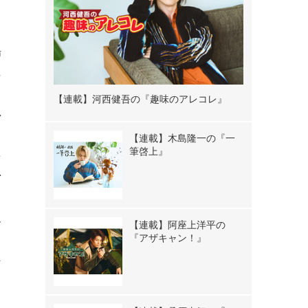
、
場
に
こ
【連載】河西健吾の『趣味のアレコレ』
思
力
【連載】木島隆一の『一
た
筆啓上』
思
督
【連載】阿座上洋平の
『アザキャン！』
。
な
、
。