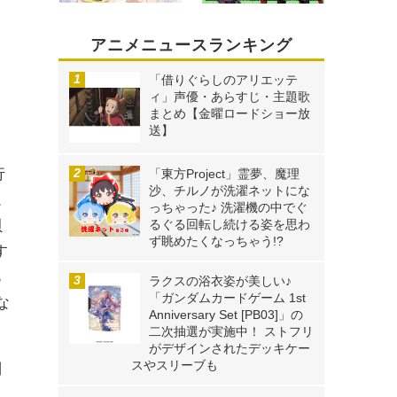
アニメニュースランキング
「借りぐらしのアリエッテ
ィ」声優・あらすじ・主題歌
まとめ【金曜ロードショー放
送】
行
「東方Project」霊夢、魔理
沙、チルノが洗濯ネットにな
。
っちゃった♪ 洗濯機の中でぐ
貝
るぐる回転し続ける姿を思わ
ず眺めたくなっちゃう!?
す
あ
ラクスの浴衣姿が美しい♪
「ガンダムカードゲーム 1st
な
Anniversary Set [PB03]」の
二次抽選が実施中！ ストフリ
がデザインされたデッキケー
スやスリーブも
制
た