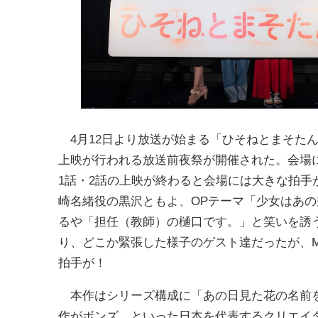
4月12日より放送が始まる「ひそねとまそたん
上映が行われる放送前夜祭が開催された。会場に
1話・2話の上映が終わると会場には大きな拍
崎名緒役の黒沢ともよ、OPテーマ「少女はあ
るや「担任（教師）の樋口です。」と笑いを誘
り、どこか緊張した様子のゲスト達だったが、
拍手が！
本作はシリーズ構成に「あの日見た花の名前を
作がボンズ、といった日本を代表するクリエイ