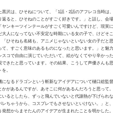
黒沢は、ひそねについて、「1話・2話のアフレコ当時は
り返ると、ひそねのことがすごく好きです。」と話し、会
「ヤンキーツインテールがすごく可愛いんですけど、現実
だ大人になってない不安定な時期にいる女の子で、けどそ
、「ひそねも名緒も、アニメじゃないといない女の子だと
って、すごく意味のあるものになったと思います。」と魅
レスコで自由に演じていただいて、絵がなくてやり辛かっ
現できたと思っています。その結果、こうして声優さんも
トを。
になるドラゴンという斬新なアイデアについて樋口総監
とかがあるんですが、あそこに何があるんだろうと思って
にいるとしたら、ずっと飛んでいないと代謝熱が下げられ
バレちゃうから、コスプレでもさせないといけない。」と
う発想からまそたんのアイデアが生まれたことを明かした