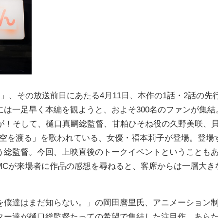
」、その放送前日にあたる4月11日、本作の1話・2話の先
は一足早く本編を観ようと、およそ300名のファンが集結
手が！そして、樋口真嗣総監督、甘粕ひそね役の久野美咲、
の空を渡る」を歌われている、女優・福本莉子が登場。登場
う総監督。今回、上映直後のトークイベントということも
MCが来場者に作品の感想を尋ねると、客席からは一層大き
僕達はまだ知らない。」の岡田麿里氏、アニメーション
ター達が樋口総監督たっての希望で集結した注目作。あら