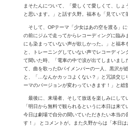
まそたんについて、「愛しくて愛しくて、しょ
と思います。」と話す久野。福本も「見ていて
そして、OPテーマ「少女はあの空を渡る」に
の前にジムで走ってからレコーディングに臨み
にも染まっていない声が欲しかった。」と福本
と、トレーニングしていない声でレコーディン
て聞いた時、「電車の中で涙が出てしまいました。」と。そ
て、曲を歌ったDパイメンバーの一人、黒沢が
と、「…なんかカッコよくない？」と冗談交じり
ーマのバージョンが変わっていきます！」と総
最後に、来場者、そして放送を楽しみにしてい
「明日から無料で観られるというに本日は来て
今日は劇場で自分の聞いていただきたい本当の
す！」 とコメントが。また久野からは「本日