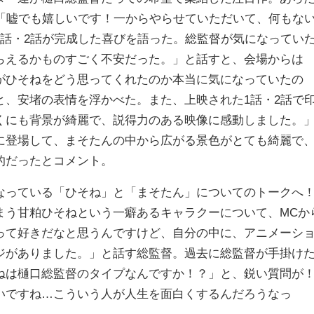
は「嘘でも嬉しいです！一からやらせていただいて、何もな
1話・2話が完成した喜びを語った。総監督が気になってい
らえるかものすごく不安だった。」と話すと、会場からは
がひそねをどう思ってくれたのか本当に気になっていたの
と、安堵の表情を浮かべた。また、上映された1話・2話で
くにも背景が綺麗で、説得力のある映像に感動しました。
に登場して、まそたんの中から広がる景色がとても綺麗で
的だったとコメント。
っている「ひそね」と「まそたん」についてのトークへ
まう甘粕ひそねという一癖あるキャラクーについて、MCか
って好きだなと思うんですけど、自分の中に、アニメーシ
ジがありました。」と話す総監督。過去に総監督が手掛け
ねは樋口総監督のタイプなんですか！？」と、鋭い質問が
いですね…こういう人が人生を面白くするんだろうなっ