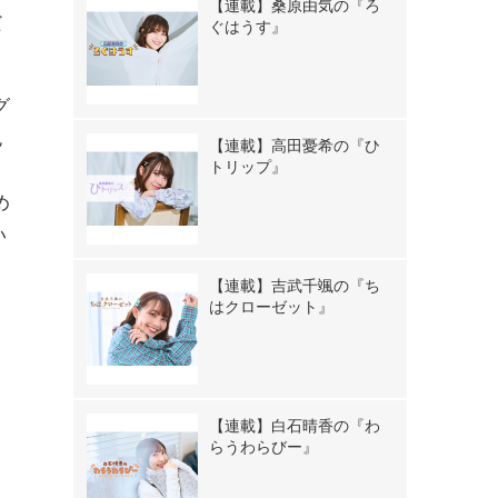
【連載】桑原由気の『ろ
だ
ぐはうす』
グ
色
【連載】高田憂希の『ひ
トリップ』
」
め
い
【連載】吉武千颯の『ち
はクローゼット』
、
、
【連載】白石晴香の『わ
らうわらびー』