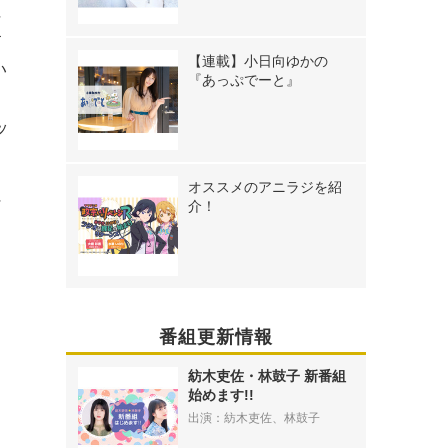
に
す
【連載】小日向ゆかの
い
『あっぷでーと』
ッ
オススメのアニラジを紹
ン
介！
番組更新情報
紡木吏佐・林鼓子 新番組
始めます!!
出演：紡木吏佐、林鼓子