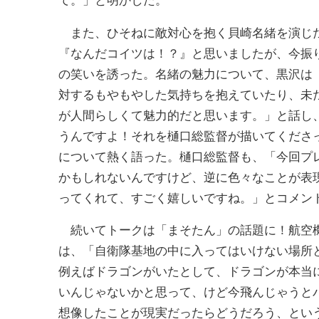
て。」と明かした。
また、ひそねに敵対心を抱く貝崎名緒を演じた
『なんだコイツは！？』と思いましたが、今振
の笑いを誘った。名緒の魅力について、黒沢は
対するもやもやした気持ちを抱えていたり、未
が人間らしくて魅力的だと思います。」と話し
うんですよ！それを樋口総監督が描いてくださ
について熱く語った。樋口総監督も、「今回プ
かもしれないんですけど、逆に色々なことが表
ってくれて、すごく嬉しいですね。」とコメン
続いてトークは「まそたん」の話題に！航空機
は、「自衛隊基地の中に入ってはいけない場所
例えばドラゴンがいたとして、ドラゴンが本当
いんじゃないかと思って、けど今飛んじゃうと
想像したことが現実だったらどうだろう、とい