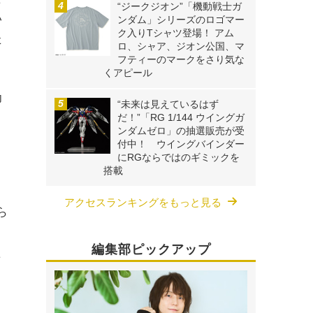
“ジークジオン”「機動戦士ガ
い
ンダム」シリーズのロゴマー
ク入りTシャツ登場！ アム
た
ロ、シャア、ジオン公国、マ
フティーのマークをさり気な
くアピール
印
“未来は見えているはず
だ！”「RG 1/144 ウイングガ
」
ンダムゼロ」の抽選販売が受
、
付中！ ウイングバインダー
にRGならではのギミックを
搭載
！
アクセスランキングをもっと見る
ら
ョ
編集部ピックアップ
た
！