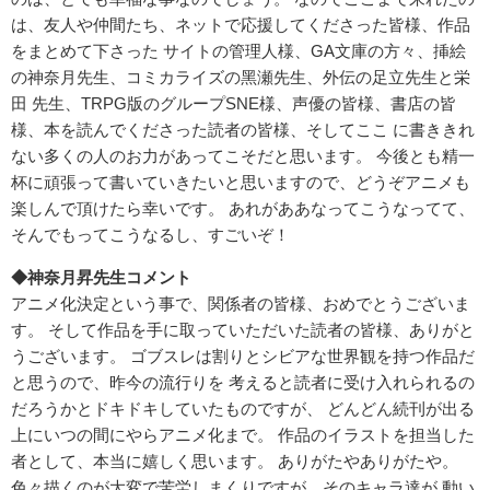
は、友⼈や仲間たち、ネットで応援してくださった皆様、作品
をまとめて下さった サイトの管理⼈様、GA⽂庫の⽅々、挿絵
の神奈⽉先⽣、コミカライズの⿊瀬先⽣、外伝の⾜⽴先⽣と栄
⽥ 先⽣、TRPG版のグループSNE様、声優の皆様、書店の皆
様、本を読んでくださった読者の皆様、そしてここ に書ききれ
ない多くの⼈のお⼒があってこそだと思います。 今後とも精⼀
杯に頑張って書いていきたいと思いますので、どうぞアニメも
楽しんで頂けたら幸いです。 あれがああなってこうなってて、
そんでもってこうなるし、すごいぞ！
◆神奈月昇先生コメント
アニメ化決定という事で、関係者の皆様、おめでとうございま
す。 そして作品を⼿に取っていただいた読者の皆様、ありがと
うございます。 ゴブスレは割りとシビアな世界観を持つ作品だ
と思うので、昨今の流⾏りを 考えると読者に受け⼊れられるの
だろうかとドキドキしていたものですが、 どんどん続刊が出る
上にいつの間にやらアニメ化まで。 作品のイラストを担当した
者として、本当に嬉しく思います。 ありがたやありがたや。
⾊々描くのが⼤変で苦労しまくりですが、そのキャラ達が 動い