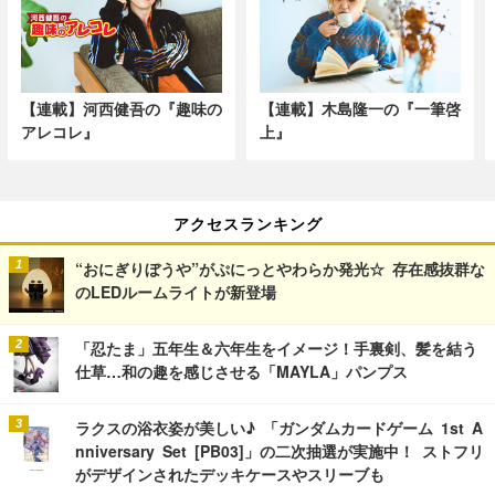
【連載】河西健吾の『趣味の
【連載】木島隆一の『一筆啓
アレコレ』
上』
アクセスランキング
“おにぎりぼうや”がぷにっとやわらか発光☆ 存在感抜群な
のLEDルームライトが新登場
「忍たま」五年生＆六年生をイメージ！手裏剣、髪を結う
仕草…和の趣を感じさせる「MAYLA」パンプス
ラクスの浴衣姿が美しい♪ 「ガンダムカードゲーム 1st A
nniversary Set [PB03]」の二次抽選が実施中！ ストフリ
がデザインされたデッキケースやスリーブも