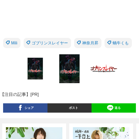
Mili
ゴブリンスレイヤー
神奈月昇
蝸牛くも
【注目の記事】[PR]
シェア
ポスト
送る