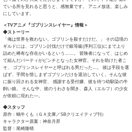
ている所を⾒れると思うと、感無量です。 アニメ放送、楽しみ
にしています。
＜TVアニメ『ゴブリンスレイヤー』情報＞
◆ストーリー
「俺は世界を救わない。ゴブリンを殺すだけだ。」 その辺境の
ギルドには、ゴブリン討伐だけで銀等級(序列三位)にまで上り
詰めた稀有な存在がいるという……。 冒険者になって、はじめ
て組んだパーティがピンチとなった⼥神官。それを助けた者こ
そ、 ゴブリンスレイヤーと呼ばれる男だった…。 彼は⼿段を選
ばず、⼿間を惜しまずゴブリンだけを退治していく。そんな彼
に振り回される⼥神官、 感謝する受付嬢、彼を待つ幼馴染の⽜
飼い娘。 そんな中、彼のうわさを聞き、森⼈（エルフ）の少⼥
が依頼に現れた―。
◆スタッフ
原作：蝸⽜くも（ＧＡ⽂庫／SBクリエイティブ刊）
キャラクター原案：神奈⽉昇
監督：尾崎隆晴