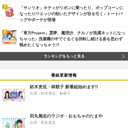
「サンリオ」キティがリボンに乗ったり、ポップコーンに
なったり!?エッジの効いたデザインが目を引く♪ トートバ
ッグやポーチが登場
「東方Project」霊夢、魔理沙、チルノが洗濯ネットになっ
ちゃった♪ 洗濯機の中でぐるぐる回転し続ける姿を思わず
眺めたくなっちゃう!?
ランキングをもっと見る
番組更新情報
紡木吏佐・林鼓子 新番組始めます!!
出演：紡木吏佐、林鼓子
田丸篤志のラジオ・おもちゃのたまや
出演：田丸篤志