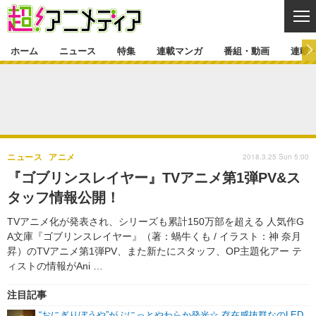
CL
ホーム
ニュース
特集
連載マンガ
番組・動画
連載
ニュース
ニュース一覧
アニメ
特集
ゲーム・アプリ
マンガ
特集一覧
カバー
連載マンガ
2018.3.25 Sun 5:00
ニュース
アニメ
映画
音楽
インタビュー
レポート
連載マンガ一覧
連載一覧
番組・動画
『ゴブリンスレイヤー』TVアニメ第1弾PV&ス
グッズ
イベント
タッフ情報公開！
ラキりす
番組・動画一覧
ラジオ
連載・ブログ
TVアニメ化が発表され、シリーズも累計150万部を超える ⼈気作G
声優
コスプレ
動画
連載・ブログ一覧
コラム
A⽂庫『ゴブリンスレイヤー』（著：蝸⽜くも / イラスト：神 奈⽉
舞台
新帝スタ
昇）のTVアニメ第1弾PV、また新たにスタッフ、OP主題化アー テ
編集部ブログ・お知らせ
ィストの情報がAni …
注目記事
“おにぎりぼうや”がぷにっとやわらか発光☆ 存在感抜群なのLED