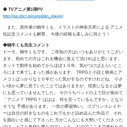
◆ TVアニメ第1弾PV
http://ga.sbcr.jp/sp/goblin_slayer/
また、原作者の蝸⽜くも、イラストの神奈⽉昇による アニメ
化記念コメントも解禁。 今後の続報も楽しみに待とう！
◆蝸牛くも先生コメント
ドーモ、蝸⽜くもです。 ご存知の⽅はいつもありがとうござい
ます。初めての⽅はこれを機会に覚えて頂ければと思います。
ネットで創作を始めてからほぼ１０年、気がつけばえらいとこ
ろにまで来てしまった感があります。 TRPGと⼩説と映画とア
メコミばっかりな１０年だった気がするのですけれどね。 ⼩さ
い頃から夢に⾒ていたことではありますが、現実になるとは夢
にも思っていませんでした。 そのうちベッドの上で⽬が覚めて
「アニメ？ TRPG？ ははは、何を⾔っているんですか」となり
そうな 予感があります。 ⼀炊の夢超怖い。 ゴブリンスレイヤ
ーは⾃分の好きなものをこれでもかと詰め込んだ作品で、それ
を⾯⽩いと感じて下さった ⽅がこんなにも⼤勢いてくださった
のは、とても幸福な事なのでしょう。 なのでここまで来れたの