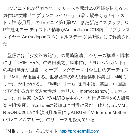
TVアニメ化が発表され、シリーズも累計150万部を超える ⼈
気作GA⽂庫『ゴブリンスレイヤー』（著：蝸⽜くも / イラス
ト：神 奈⽉昇）のTVアニメ第1弾PV、また新たにスタッフ、O
P主題化アー ティストの情報がAnimeJapan2018内「ゴブリンス
レイヤー AnimeJapanスペシャルステー ジ第1部」にて解禁され
た。
監督には「少⼥終末紀⾏」の尾崎隆晴、 シリーズ構成・脚本
には『DRIFTERS』の倉⽥英之、脚本には『ヨルムンガンド』
の⿊⽥洋介が担当。 オープニングテーマは今注⽬のアーティス
ト『Mili』が担当する。世界基準の6⼈組⾳楽制作集団『Mili(ミ
リー)』が⼿がける。 『Mili(ミリー)』は⽇本語、英語、中国語
で歌唱するカナダ⼈⼥性ボーカリスト momocashew(モモカシ
ュー)、作曲家 KASAI YAMATOを中⼼とした世界基準の6⼈組⾳
楽 制作集団。 YouTubeの視聴は全世界に及び、昨年はSUMME
R SONIC2017に出演 4⽉25⽇にはALBUM「Millennium Mother
(ミレニアムマザー)」のリリースを控えている。
『Mili(ミリー)』 公式サイト
http://projectmili.com