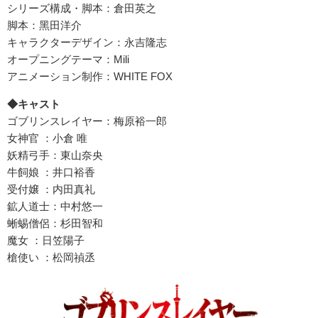
シリーズ構成・脚本：倉⽥英之
脚本：⿊⽥洋介
キャラクターデザイン：永吉隆志
オープニングテーマ：Mili
アニメーション制作：WHITE FOX
◆キャスト
ゴブリンスレイヤー：梅原裕⼀郎
⼥神官 ：⼩倉 唯
妖精⼸⼿：東⼭奈央
⽜飼娘 ：井⼝裕⾹
受付嬢 ：内⽥真礼
鉱⼈道⼠：中村悠⼀
蜥蜴僧侶：杉⽥智和
魔⼥ ：⽇笠陽⼦
槍使い ：松岡禎丞