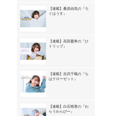
【連載】桑原由気の『ろ
ぐはうす』
【連載】高田憂希の『ひ
トリップ』
【連載】吉武千颯の『ち
はクローゼット』
【連載】白石晴香の『わ
らうわらびー』