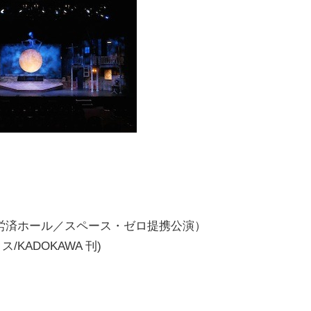
労済ホール／スペース・ゼロ提携公演）
KADOKAWA 刊)
）