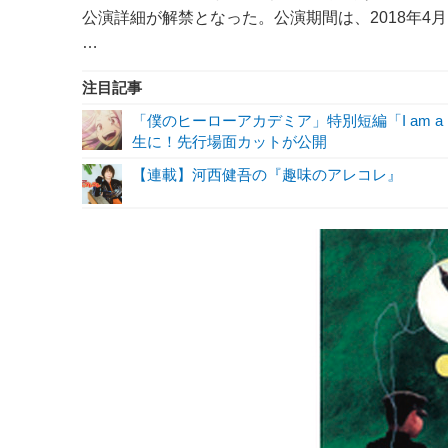
公演詳細が解禁となった。公演期間は、2018年4
…
注目記事
「僕のヒーローアカデミア」特別短編「I am a 
生に！先行場面カットが公開
【連載】河西健吾の『趣味のアレコレ』