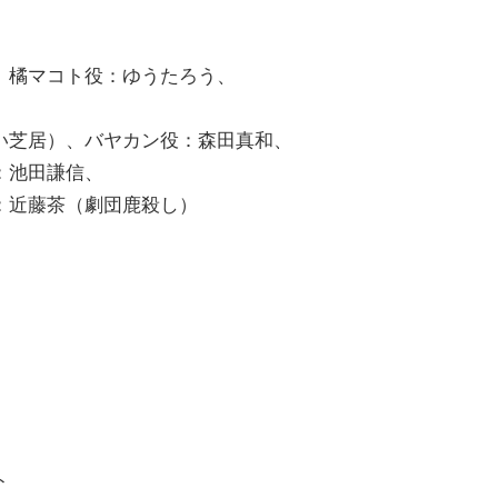
、橘マコト役：ゆうたろう、
い芝居）、バヤカン役：森田真和、
：池田謙信、
：近藤茶（劇団鹿殺し）
ト