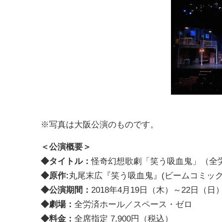
※写真は大阪公演のものです。
＜公演概要＞
◆タイトル：
怪奇幻想歌劇「笑う吸血鬼」（全
◆原作:
丸尾末広『笑う吸血鬼』(ビームコミックス/
◆公演期間：
2018年4月19日（木）～22日（日
◆劇場：
全労済ホール／スペース・ゼロ
◆料金：
全席指定 7,900円（税込）