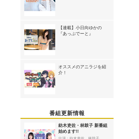
【連載】小日向ゆかの
『あっぷでーと』
オススメのアニラジを紹
介！
番組更新情報
紡木吏佐・林鼓子 新番組
始めます!!
出演：紡木吏佐、林鼓子