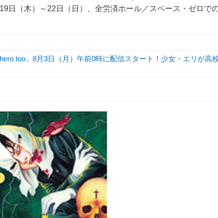
月19日（木）～22日（日）、全労済ホール／スペース・ゼロで
hero too」8月3日（月）午前0時に配信スタート！少女・エリが高