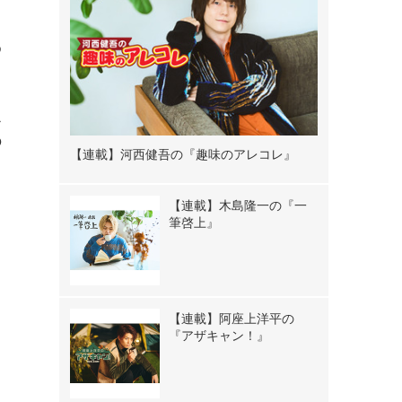
ゆ
之
の
【連載】河西健吾の『趣味のアレコレ』
【連載】木島隆一の『一
筆啓上』
【連載】阿座上洋平の
『アザキャン！』