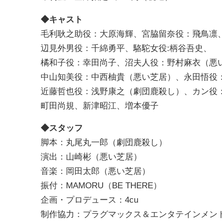
◆キャスト
毛利耿之助役：大原海輝、宮脇留奈役：飛鳥凛
辺見外男役：千綿勇平、駱駝女役:柄谷吾史、
橘和子役：幸田尚子、沼夫人役：野村麻衣（悪
中山知美役：中西柚貴（悪い芝居）、永田悟役
近藤哲也役：浅野康之（劇団鹿殺し）、カン役
町田尚規、新津昭江、増本優子
◆スタッフ
脚本：丸尾丸一郎（劇団鹿殺し）
演出：山崎彬（悪い芝居）
音楽：岡田太郎（悪い芝居）
振付：MAMORU（BE THERE）
企画・プロデュース：4cu
制作協力：プラグマックス＆エンタテインメン