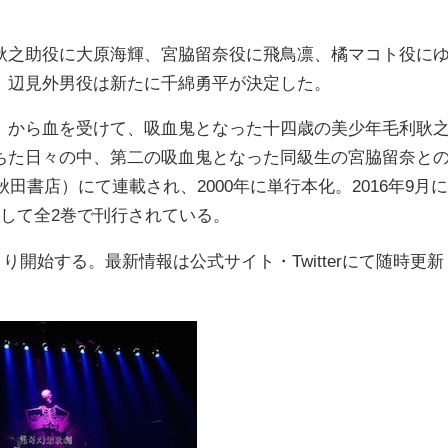
之助役に大原海輝、宮脇留奈役に飛鳥凛、橘マコト役に
、辺見外男役は新たに千綿勇平が決定した。
）から血を受けて、吸血鬼となった十四歳の美少年毛利耿
ちた日々の中、第二の吸血鬼となった同級生の宮脇留奈と
田書店）にて連載され、2000年に単行本化。2016年9月に
として全2巻で刊行されている。
より開始する。最新情報は公式サイト・Twitterにて随時更新