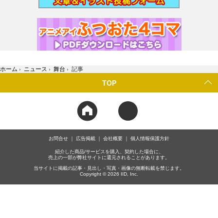
ホーム
›
ニュース
›
舞台
›
記事
TOP
お問合せ
広告掲載
会社概要
個人情報保護方針
紹介した商品/サービスを購入、契約した場合に、
売上の一部が弊社サイトに還元されることがあります。
当サイトに掲載の記事・見出し・写真・画像の無断転載を禁じます。
Copyright © 2026 IID, Inc.