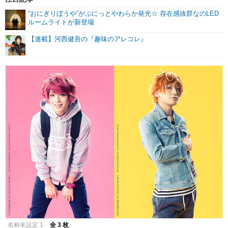
“おにぎりぼうや”がぷにっとやわらか発光☆ 存在感抜群なのLED
ルームライトが新登場
【連載】河西健吾の『趣味のアレコレ』
名称未設定 1
全 3 枚