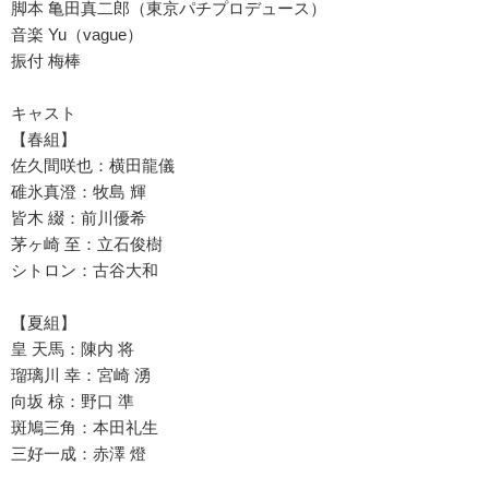
脚本 亀田真二郎（東京パチプロデュース）
音楽 Yu（vague）
振付 梅棒
キャスト
【春組】
佐久間咲也：横田龍儀
碓氷真澄：牧島 輝
皆木 綴：前川優希
茅ヶ崎 至：立石俊樹
シトロン：古谷大和
【夏組】
皇 天馬：陳内 将
瑠璃川 幸：宮崎 湧
向坂 椋：野口 準
斑鳩三角：本田礼生
三好一成：赤澤 燈