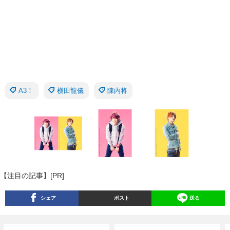
A3！
横田龍儀
陳内将
【注目の記事】[PR]
シェア
ポスト
送る