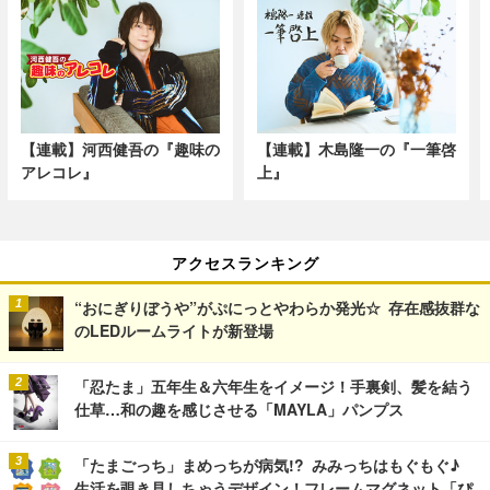
【連載】河西健吾の『趣味の
【連載】木島隆一の『一筆啓
アレコレ』
上』
アクセスランキング
“おにぎりぼうや”がぷにっとやわらか発光☆ 存在感抜群な
のLEDルームライトが新登場
「忍たま」五年生＆六年生をイメージ！手裏剣、髪を結う
仕草…和の趣を感じさせる「MAYLA」パンプス
「たまごっち」まめっちが病気!? みみっちはもぐもぐ♪
生活を覗き見しちゃうデザイン！フレームマグネット「ぴ