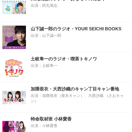
出演：田丸篤志
山下誠一郎のラジオ・YOUR SEICHI BOOKS
出演：山下誠一郎
土岐隼一のラジオ・喫茶トキノワ
出演：土岐隼一
加隈亜衣・大西沙織のキャン丁目キャン番地
出演：加隈亜衣（亜衣キャン）、大西沙織 （さおキャ
ン）
特命取材班 小林愛香
出演：小林愛香