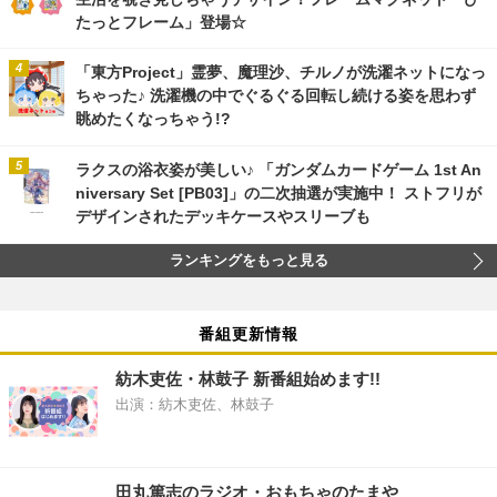
たっとフレーム」登場☆
「東方Project」霊夢、魔理沙、チルノが洗濯ネットになっ
ちゃった♪ 洗濯機の中でぐるぐる回転し続ける姿を思わず
眺めたくなっちゃう!?
ラクスの浴衣姿が美しい♪ 「ガンダムカードゲーム 1st An
niversary Set [PB03]」の二次抽選が実施中！ ストフリが
デザインされたデッキケースやスリーブも
ランキングをもっと見る
番組更新情報
紡木吏佐・林鼓子 新番組始めます!!
出演：紡木吏佐、林鼓子
田丸篤志のラジオ・おもちゃのたまや