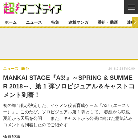
CL
ホーム
ニュース
特集
連載マンガ
番組・動画
連載
ニュース
ニュース一覧
アニメ
特集
ゲーム・アプリ
マンガ
特集一覧
カバー
連載マンガ
2018.2.23 Fri 0:00
ニュース
舞台
映画
音楽
インタビュー
レポート
連載マンガ一覧
連載一覧
番組・動画
MANKAI STAGE『A3!』～SPRING & SUMME
グッズ
イベント
R 2018～、第 1 弾ソロビジュアル＆キャストコ
ラキりす
番組・動画一覧
ラジオ
連載・ブログ
メント到着！
声優
コスプレ
動画
連載・ブログ一覧
コラム
初の舞台化が決定した、イケメン役者育成ゲーム『A3!（エースリ
舞台
新帝スタ
ー）』。このたび、ソロビジュアル第 1 弾として、 春組から咲也、
編集部ブログ・お知らせ
夏組から天馬を公開！ また、キャストから公演に向けた意気込み
コメントも到着したのでご紹介す …
注目記事