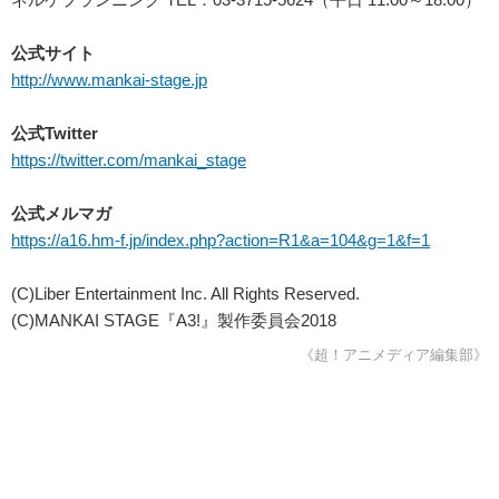
公式サイト
http://www.mankai-stage.jp
公式Twitter
https://twitter.com/mankai_stage
公式メルマガ
https://a16.hm-f.jp/index.php?action=R1&a=104&g=1&f=1
(C)Liber Entertainment Inc. All Rights Reserved.
(C)MANKAI STAGE『A3!』製作委員会2018
《超！アニメディア編集部》