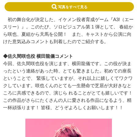
写真をすべて見る
初の舞台化が決定した、イケメン役者育成ゲーム『A3!（エー
スリー）』。このたび、ソロビジュアル第 1 弾として、 春組か
ら咲也、夏組から天馬を公開！ また、キャストから公演に向
けた意気込みコメントも到着したのでご紹介する。
◆佐久間咲也役 横田龍儀コメント
今回、佐久間咲也役を演じます、横田龍儀です。この役が決ま
ったという連絡があった時、とても驚きました。初めての座長
ということで、 緊張していますが、それ以上に嬉しくてワクワ
クしています。咲也くんのとても一生懸命で芝居が大好きなと
ころに共感できるので、演じら れることがとても嬉しいです！
この作品がさらにたくさんの人に愛される作品になるよう、精
一杯頑張ります！ 皆様、どうぞよろしくお願いします！！