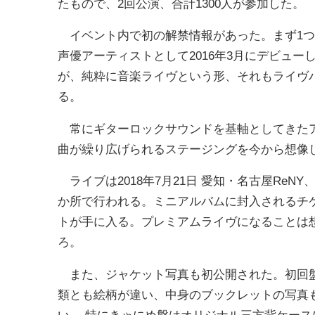
たもので、2回公演、合計1300人が参加した。
イベント内で初の解禁情報があった。まず1つ
声優アーティストとして2016年3月にデビュ
が、純粋に音楽ライヴという形、それもライヴ
る。
常にギターロックサウンドを基軸としてきたア
曲が繰り広げられるステージングを今から想像
ライブは2018年7月21日 愛知・名古屋ReNY、
か所で行われる。ミニアルバムに封入されるチ
トが手に入る。プレミアムライヴになることは
ろ。
また、ジャケット写真も初公開された。初回盤、
類とも絵柄が違い、中身のブックレットの写真
い。 特にきゃにめ盤はオリジナル三方背ケース