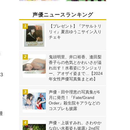
声優ニュースランキング
【プレゼント】『アサルトリ
リィ』夏吉ゆうこサイン入り
チェキ
楽
鬼頭明里、井口裕香、逢田梨
香子らの色気とかわいさが溢
れ出す！水着姿にランジェリ
ー、アオザイ姿まで…【2024
3
年女性声優写真集まとめ】
ッ
声優・田中理恵の写真集が6
月に発売！『Fate/Grand
Order』殺生院キアラなどの
コスプレも披露
種
し
声優・上坂すみれ、さわやか
な白い水着姿も披露♪ 2nd写