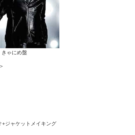
きゃにめ盤
報＞
ビデオ+ジャケットメイキング