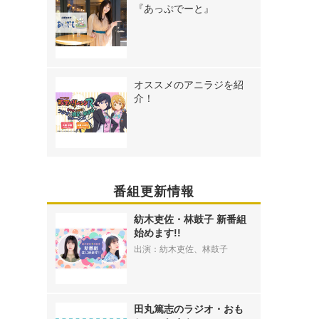
『あっぷでーと』
オススメのアニラジを紹
介！
番組更新情報
紡木吏佐・林鼓子 新番組
始めます!!
出演：紡木吏佐、林鼓子
田丸篤志のラジオ・おも