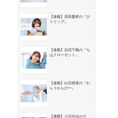
【連載】高田憂希の『ひ
トリップ』
【連載】吉武千颯の『ち
はクローゼット』
【連載】白石晴香の『わ
らうわらびー』
【連載】小日向ゆかの