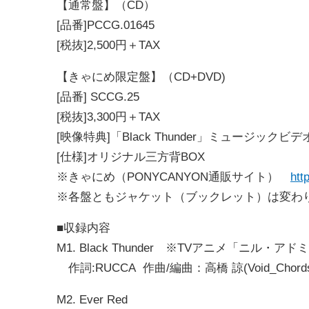
【通常盤】（CD）
[品番]PCCG.01645
[税抜]2,500円＋TAX
【きゃにめ限定盤】（CD+DVD)
[品番] SCCG.25
[税抜]3,300円＋TAX
[映像特典]「Black Thunder」ミュージ
[仕様]オリジナル三方背BOX
※きゃにめ（PONYCANYON通販サイト）
htt
※各盤ともジャケット（ブックレット）は変わ
■収録内容
M1. Black Thunder ※TVアニメ「ニル
作詞:RUCCA 作曲/編曲：高橋 諒(Void_Chord
M2. Ever Red