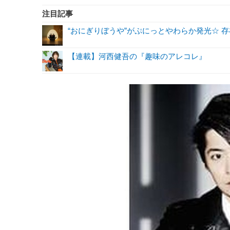
注目記事
“おにぎりぼうや”がぷにっとやわらか発光☆ 
【連載】河西健吾の『趣味のアレコレ』