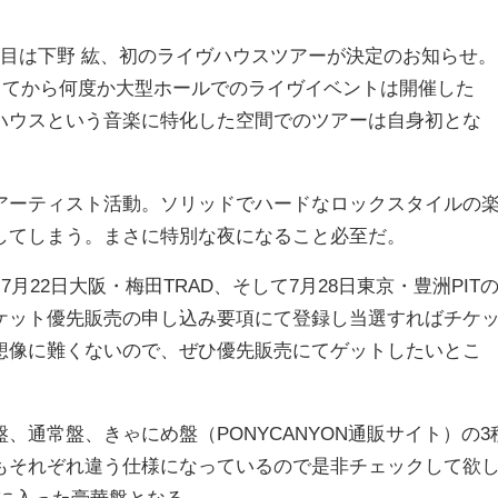
目は下野 紘、初のライヴハウスツアーが決定のお知らせ。
ーしてから何度か大型ホールでのライヴイベントは開催した
ハウスという音楽に特化した空間でのツアーは自身初とな
ーティスト活動。ソリッドでハードなロックスタイルの
してしまう。まさに特別な夜になること必至だ。
7月22日大阪・梅田TRAD、そして7月28日東京・豊洲PITの
ケット優先販売の申し込み要項にて登録し当選すればチケ
想像に難くないので、ぜひ優先販売にてゲットしたいとこ
通常盤、きゃにめ盤（PONYCANYON通販サイト）の3
もそれぞれ違う仕様になっているので是非チェックして欲
に入った豪華盤となる。