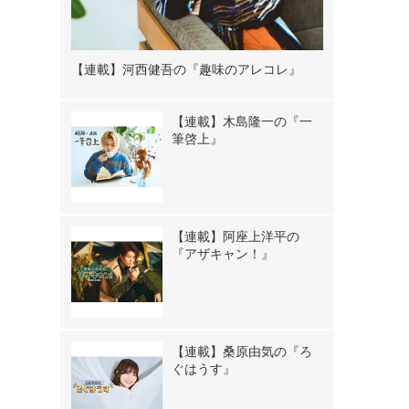
【連載】河西健吾の『趣味のアレコレ』
【連載】木島隆一の『一
筆啓上』
【連載】阿座上洋平の
『アザキャン！』
【連載】桑原由気の『ろ
ぐはうす』