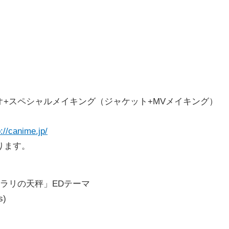
ックビデオ+スペシャルメイキング（ジャケット+MVメイキング）
p://canime.jp/
ります。
・アドミラリの天秤」EDテーマ
s)