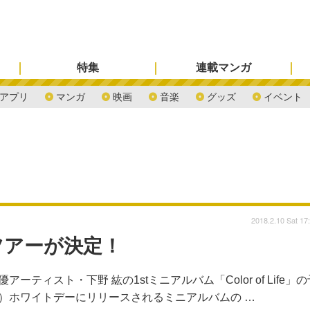
特集
連載マンガ
アプリ
マンガ
映画
音楽
グッズ
イベント
2018.2.10 Sat 17
ツアーが決定！
ティスト・下野 紘の1stミニアルバム「Color of Life」の
水）ホワイトデーにリリースされるミニアルバムの …