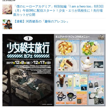
「僕のヒーローアカデミア」特別短編「I am a hero too」8月3日
（月）午前0時に配信スタート！少女・エリが高校生に！先行場
面カットが公開
【連載】河西健吾の『趣味のアレコレ』