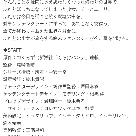
そんなことを疑問にさえ思わなくなった終わりの世界で、
ふたりぼっちになってしまった少女、チトとユーリ。
ふたりは今日も延々と続く廃墟の中を、
愛車ケッテンクラートに乗って、あてもなく彷徨う。
全てが終わりを迎えた世界を舞台に、
ふたりの少女が旅をする終末ファンタジーが今、幕を開ける。
◆STAFF
原作：つくみず（新潮社「くらげバンチ」連載）
監督：尾崎隆晴
シリーズ構成・脚本：筆安一幸
設定考証：鈴木貴昭
キャラクターデザイン・総作画監督：戸田麻衣
ケッテンクラートデザイン・モデリング：相馬 洋
プロップデザイン：岩畑剛一、鈴木典孝
デザインワークス：コレサワシゲユキ、灯夢
美術設定：ヒラタリョウ、イシモトタカヒロ、イシモリレン、
森木靖泰
美術監督：三宅昌和