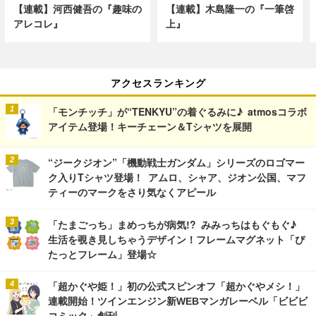
【連載】河西健吾の『趣味の
【連載】木島隆一の『一筆啓
アレコレ』
上』
アクセスランキング
「モンチッチ」が“TENKYU”の着ぐるみに♪ atmosコラボ
アイテム登場！キーチェーン＆Tシャツを展開
“ジークジオン”「機動戦士ガンダム」シリーズのロゴマー
ク入りTシャツ登場！ アムロ、シャア、ジオン公国、マフ
ティーのマークをさり気なくアピール
「たまごっち」まめっちが病気!? みみっちはもぐもぐ♪
生活を覗き見しちゃうデザイン！フレームマグネット「ぴ
たっとフレーム」登場☆
「超かぐや姫！」初の公式スピンオフ「超かぐやメシ！」
連載開始！ツインエンジン新WEBマンガレーベル「ビビビ
コミック」創刊