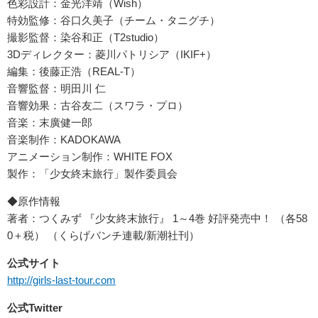
色彩設計：金光洋靖（Wish）
特効監修：谷口久美子（チーム・タニグチ）
撮影監督：染谷和正（T2studio）
3Dディレクター：菱川パトリシア（IKIF+）
編集：後藤正浩（REAL-T）
音響監督：明田川 仁
音響効果：古谷友二（スワラ・プロ）
音楽：末廣健一郎
音楽制作：KADOKAWA
アニメーション制作：WHITE FOX
製作：「少女終末旅行」製作委員会
◆原作情報
著者：つくみず 『少女終末旅行』 1～4巻 好評発売中！ （各58
0＋税） （くらげバンチ連載/新潮社刊）
公式サイト
http://girls-last-tour.com
公式Twitter