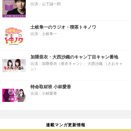
出演：山下誠一郎
土岐隼一のラジオ・喫茶トキノワ
出演：土岐隼一
加隈亜衣・大西沙織のキャン丁目キャン番地
出演：加隈亜衣（亜衣キャン）、大西沙織 （さおキャ
ン）
特命取材班 小林愛香
出演：小林愛香
連載マンガ更新情報