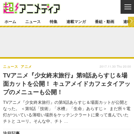
CL
ホーム
ニュース
特集
連載マンガ
番組・動画
連載
ニュース
ニュース一覧
アニメ
特集
ゲーム・アプリ
マンガ
特集一覧
カバー
連載マンガ
2017.11.30 Thu 20:00
ニュース
アニメ
映画
音楽
インタビュー
レポート
連載マンガ一覧
連載一覧
番組・動画
TVアニメ『少女終末旅行』第9話あらすじ＆場
グッズ
イベント
面カットを公開！ キュアメイドカフェタイアッ
ラキりす
番組・動画一覧
ラジオ
連載・ブログ
プのメニューも公開！
声優
コスプレ
動画
連載・ブログ一覧
コラム
TVアニメ『少女終末旅行』の第9話あらすじ＆場面カットが公開と
舞台
新帝スタ
なった。 ＜第9話「技術」「水槽」「生命」あらすじ＞ まだ所々電
編集部ブログ・お知らせ
灯がついている薄暗い場所をケッテンクラートに乗って進んでいた
チトと ユーリ。そんな中、チト …
注目記事