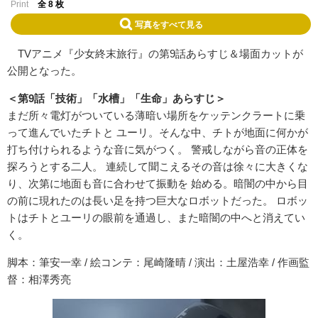
Print
全 8 枚
写真をすべて見る
TVアニメ『少女終末旅行』の第9話あらすじ＆場面カットが
公開となった。
＜第9話「技術」「水槽」「生命」あらすじ＞
まだ所々電灯がついている薄暗い場所をケッテンクラートに乗
って進んでいたチトと ユーリ。そんな中、チトが地面に何かが
打ち付けられるような音に気がつく。 警戒しながら音の正体を
探ろうとする二人。 連続して聞こえるその音は徐々に大きくな
り、次第に地面も音に合わせて振動を 始める。暗闇の中から目
の前に現れたのは長い足を持つ巨大なロボットだった。 ロボッ
トはチトとユーリの眼前を通過し、また暗闇の中へと消えてい
く。
脚本：筆安一幸 / 絵コンテ：尾崎隆晴 / 演出：土屋浩幸 / 作画監
督：相澤秀亮