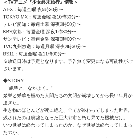
＜TVアニメ『少女終末旅行』情報＞
AT-X：毎週金曜 夜9時30分〜
TOKYO MX：毎週金曜 夜10時30分〜
テレビ愛知：毎週土曜 深夜2時50分〜
KBS京都：毎週金曜 深夜1時30分〜
サンテレビ：毎週金曜 深夜0時00分〜
TVQ九州放送：毎週月曜 深夜2時30分〜
BS11：毎週金曜 夜11時00分〜
※放送日時は予定となります。予告無く変更になる可能性がご
ざいます。
◆STORY
”絶望と、なかよく。”
繁栄と栄華を極めた人間たちの文明が崩壊してから長い年月が
過ぎ
た。
生き物のほとんどが死に絶え、全てが終わってしまった世界。
残されたのは廃墟となった巨大都市と朽ち果てた機械だけ。
いつ世界は終わってしまったのか、
なぜ世界は終わってしまっ
たのか、