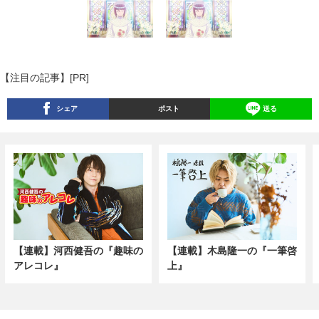
【注目の記事】[PR]
シェア
ポスト
送る
【連載】河西健吾の『趣味の
【連載】木島隆一の『一筆啓
アレコレ』
上』