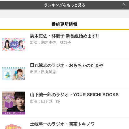
ランキングをもっと見る
番組更新情報
紡木吏佐・林鼓子 新番組始めます!!
出演：紡木吏佐、林鼓子
田丸篤志のラジオ・おもちゃのたまや
出演：田丸篤志
山下誠一郎のラジオ・YOUR SEICHI BOOKS
出演：山下誠一郎
土岐隼一のラジオ・喫茶トキノワ