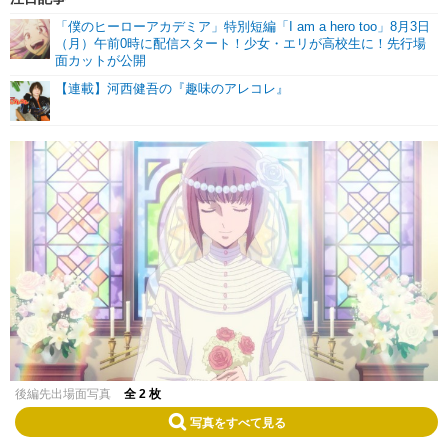
「僕のヒーローアカデミア」特別短編「I am a hero too」8月3日
（月）午前0時に配信スタート！少女・エリが高校生に！先行場
面カットが公開
【連載】河西健吾の『趣味のアレコレ』
後編先出場面写真
全 2 枚
写真をすべて見る