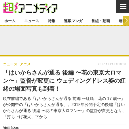
CL
ホーム
ニュース
特集
連載マンガ
番組・動画
連載
ニュース
ニュース一覧
アニメ
特集
ゲーム・アプリ
マンガ
特集一覧
カバー
連載マンガ
2017.11.24 Fri 10:00
ニュース
アニメ
映画
音楽
インタビュー
レポート
連載マンガ一覧
連載一覧
番組・動画
「はいからさんが通る 後編 〜花の東京大ロマ
グッズ
イベント
ン〜」監督が変更に ウェディングドレス姿の紅
ラキりす
番組・動画一覧
ラジオ
連載・ブログ
緒の場面写真も到着！
声優
コスプレ
動画
連載・ブログ一覧
コラム
現在前編である『はいからさんが通る 前編 〜紅緒、花の 17 歳〜』
舞台
新帝スタ
が公開中の「はいからさんが通る」。2018年公開予定の後編「はい
編集部ブログ・お知らせ
からさんが通る 後編 〜花の東京大ロマン〜」の監督が変更となり、
「打ち上げ花火、下から …
注目記事