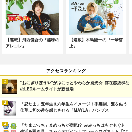
【連載】河西健吾の『趣味の
【連載】木島隆一の『一筆啓
アレコレ』
上』
アクセスランキング
“おにぎりぼうや”がぷにっとやわらか発光☆ 存在感抜群な
のLEDルームライトが新登場
「忍たま」五年生＆六年生をイメージ！手裏剣、髪を結う
仕草…和の趣を感じさせる「MAYLA」パンプス
「たまごっち」まめっちが病気!? みみっちはもぐもぐ♪
生活を覗き見しちゃうデザイン！フレームマグネット「ぴ