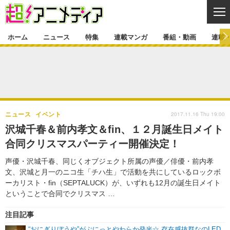
CL
ホーム
ニュース
特集
連載マンガ
番組・動画
連載
ニュース
ニュース一覧
アニメ
特集
ゲーム・アプリ
マンガ
特集一覧
カバー
連載マンガ
2017.11.16 Thu 19:00
ニュース
イベント
映画
音楽
インタビュー
レポート
連載マンガ一覧
連載一覧
番組・動画
沢城千春＆前内孝文＆fin、１２月誕生日メイト
グッズ
イベント
合同クリスマスパーティー開催決定！
ラキりす
番組・動画一覧
ラジオ
連載・ブログ
声優・沢城千春、同じくオブジェクト所属の声優／俳優・前内孝
声優
コスプレ
動画
連載・ブログ一覧
コラム
文、沢城と月一のニコ生「チハ生」で活動を共にしているロックボ
舞台
新帝スタ
ーカリスト・fin（SEPTALUCK）が、いずれも12月の誕生日メイト
編集部ブログ・お知らせ
ということで合同でクリスマス …
注目記事
“おにぎりぼうや”がぷにっとやわらか発光☆ 存在感抜群なのLED