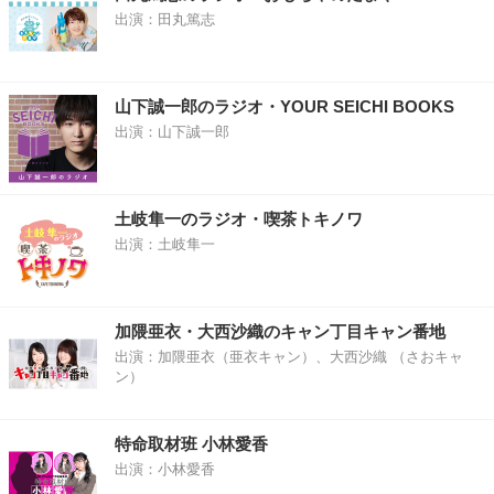
出演：田丸篤志
山下誠一郎のラジオ・YOUR SEICHI BOOKS
出演：山下誠一郎
土岐隼一のラジオ・喫茶トキノワ
出演：土岐隼一
加隈亜衣・大西沙織のキャン丁目キャン番地
出演：加隈亜衣（亜衣キャン）、大西沙織 （さおキャ
ン）
特命取材班 小林愛香
出演：小林愛香