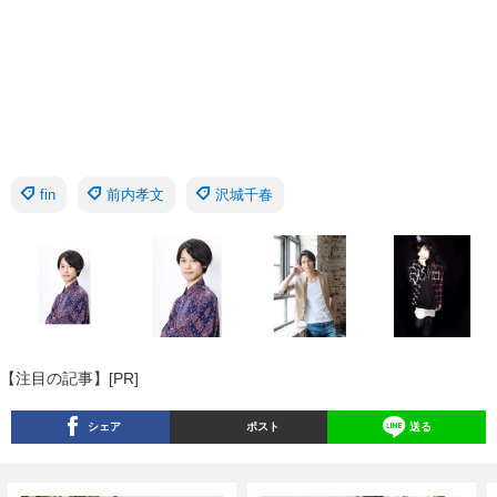
fin
前内孝文
沢城千春
【注目の記事】[PR]
シェア
ポスト
送る