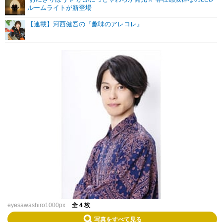
ルームライトが新登場
【連載】河西健吾の『趣味のアレコレ』
eyesawashiro1000px
全 4 枚
写真をすべて見る