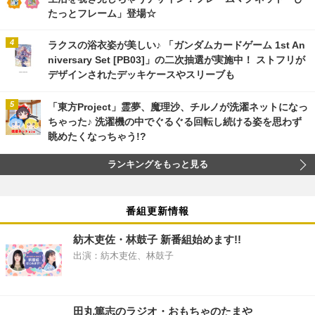
たっとフレーム」登場☆
ラクスの浴衣姿が美しい♪ 「ガンダムカードゲーム 1st An
niversary Set [PB03]」の二次抽選が実施中！ ストフリが
デザインされたデッキケースやスリーブも
「東方Project」霊夢、魔理沙、チルノが洗濯ネットになっ
ちゃった♪ 洗濯機の中でぐるぐる回転し続ける姿を思わず
眺めたくなっちゃう!?
ランキングをもっと見る
番組更新情報
紡木吏佐・林鼓子 新番組始めます!!
出演：紡木吏佐、林鼓子
田丸篤志のラジオ・おもちゃのたまや