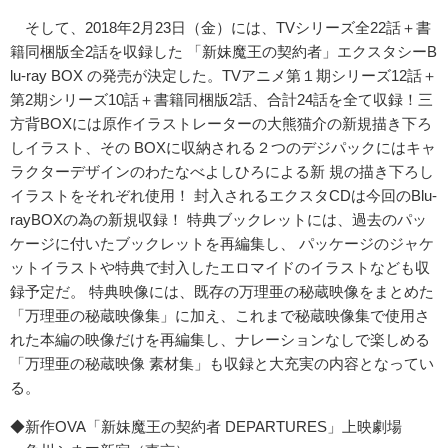
そして、2018年2月23日（金）には、TVシリーズ全22話＋書
籍同梱版全2話を収録した 「新妹魔王の契約者」エクスタシーB
lu-ray BOX の発売が決定した。TVアニメ第１期シリーズ12話＋
第2期シリーズ10話＋書籍同梱版2話、合計24話を全て収録！三
方背BOXには原作イラストレーターの大熊猫介の新規描き下ろ
しイラスト、その BOXに収納される２つのデジパックにはキャ
ラクターデザインのわたなべよしひろによる新 規の描き下ろし
イラストをそれぞれ使用！ 封入されるエクスタCDは今回のBlu-
rayBOXの為の新規収録！ 特典ブックレットには、過去のパッ
ケージに付いたブックレットを再編集し、 パッケージのジャケ
ットイラストや特典で封入したエロマイドのイラストなども収
録予定だ。 特典映像には、既存の万理亜の秘蔵映像をまとめた
「万理亜の秘蔵映像集」に加え、これまで秘蔵映像集で使用さ
れた本編の映像だけを再編集し、ナレーションなしで楽しめる
「万理亜の秘蔵映像 素材集」も収録と大充実の内容となってい
る。
◆新作OVA「新妹魔王の契約者 DEPARTURES」上映劇場