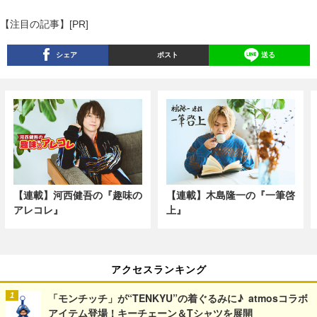
【注目の記事】[PR]
シェア
ポスト
送る
【連載】河西健吾の『趣味の
【連載】木島隆一の『一筆啓
アレコレ』
上』
アクセスランキング
「モンチッチ」が“TENKYU”の着ぐるみに♪ atmosコラボ
アイテム登場！キーチェーン＆Tシャツを展開