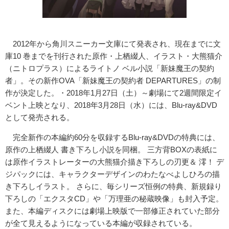
2012年から角川スニーカー文庫にて発表され、現在までに文
庫10 巻までを刊行された原作・上栖綴人、イラスト・大熊猫介
（ニトロプラス）によるライトノ ベル小説「新妹魔王の契約
者」。その新作OVA「新妹魔王の契約者 DEPARTURES」の制
作が決定した。・2018年1月27日（土）～劇場にて2週間限定イ
ベント上映となり、2018年3月28日（水）には、Blu-ray&DVD
として発売される。
完全新作の本編約60分を収録するBlu-ray&DVDの特典には、
原作の上栖綴人 書き下ろし小説を同梱。 三方背BOXの表紙に
は原作イラストレーターの大熊猫介描き下ろしの刃更＆ 澪！ デ
ジパックには、キャラクターデザインのわたなべよしひろの描
き下ろしイラスト。 さらに、毎シリーズ恒例の特典、新規録り
下ろしの「エクスタCD」や「万理亜の秘蔵映像」も封入予定。
また、本編ディスクには劇場上映版で一部修正されていた部分
が全て見えるようになっている本編が収録されている。