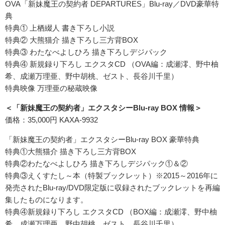
OVA「新妹魔王の契約者 DEPARTURES」Blu-ray／DVD豪華特
典
特典① 上栖綴人 書き下ろし小説
特典② 大熊猫介 描き下ろし三方背BOX
特典③ わたなべよしひろ 描き下ろしデジパック
特典④ 新規録り下ろし エクスタCD （OVA編：成瀬澪、野中柚
希、成瀬万理亜、野中胡桃、ゼスト、長谷川千里）
特典映像 万理亜の秘蔵映像
＜「新妹魔王の契約者」エクスタシーBlu-ray BOX 情報＞
価格：35,000円 KAXA-9932
「新妹魔王の契約者」エクスタシーBlu-ray BOX 豪華特典
特典①大熊猫介 描き下ろし三方背BOX
特典②わたなべよしひろ 描き下ろしデジパック①＆②
特典③えくすたし～本（特製ブックレット）※2015～2016年に
発売されたBlu-ray/DVD限定版に収録されたブックレットを再編
集したものになります。
特典④新規録り下ろし エクスタCD （BOX編：成瀬澪、野中柚
希、成瀬万理亜、野中胡桃、ゼスト、長谷川千里）