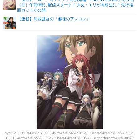
（月）午前0時に配信スタート！少女・エリが高校生に！先行場
面カットが公開
【連載】河西健吾の『趣味のアレコレ』
eye%e3%80%8c%e6%96%b0%e5%a6%b9%e9%ad%94%e7%8e%8b%e
3%81%ae%e5%a5%91%e7%b4%84%e8%80%85-departures%e3%80%8