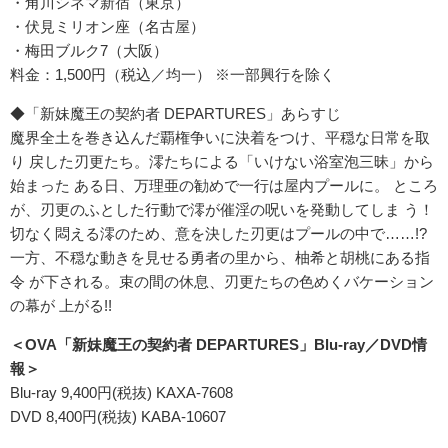
・角川シネマ新宿（東京）
・伏見ミリオン座（名古屋）
・梅田ブルク7（大阪）
料金：1,500円（税込／均一） ※一部興行を除く
◆「新妹魔王の契約者 DEPARTURES」あらすじ
魔界全土を巻き込んだ覇権争いに決着をつけ、平穏な日常を取
り 戻した刃更たち。澪たちによる「いけない浴室泡三昧」から
始まった ある日、万理亜の勧めで一行は屋内プールに。 ところ
が、刃更のふとした行動で澪が催淫の呪いを発動してしま う！
切なく悶える澪のため、意を決した刃更はプールの中で……!?
一方、不穏な動きを見せる勇者の里から、柚希と胡桃にある指
令 が下される。束の間の休息、刃更たちの色めくバケーション
の幕が 上がる!!
＜OVA「新妹魔王の契約者 DEPARTURES」Blu-ray／DVD情
報＞
Blu-ray 9,400円(税抜) KAXA-7608
DVD 8,400円(税抜) KABA-10607