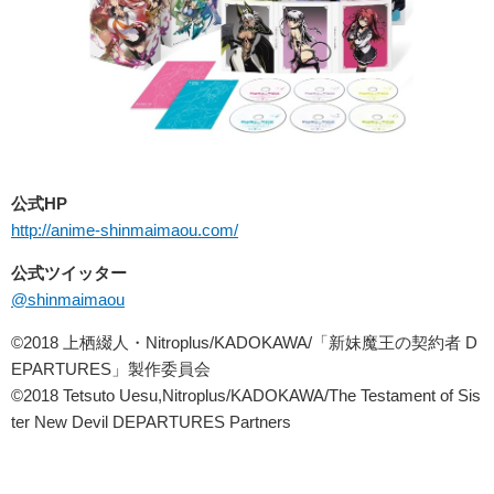
公式HP
http://anime-shinmaimaou.com/
公式ツイッター
@shinmaimaou
©2018 上栖綴人・Nitroplus/KADOKAWA/「新妹魔王の契約者 D
EPARTURES」製作委員会
©2018 Tetsuto Uesu,Nitroplus/KADOKAWA/The Testament of Sis
ter New Devil DEPARTURES Partners