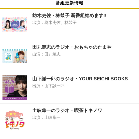
番組更新情報
紡木吏佐・林鼓子 新番組始めます!!
出演：紡木吏佐、林鼓子
田丸篤志のラジオ・おもちゃのたまや
出演：田丸篤志
山下誠一郎のラジオ・YOUR SEICHI BOOKS
出演：山下誠一郎
土岐隼一のラジオ・喫茶トキノワ
出演：土岐隼一