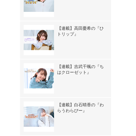
【連載】高田憂希の『ひ
トリップ』
【連載】吉武千颯の『ち
はクローゼット』
【連載】白石晴香の『わ
らうわらびー』