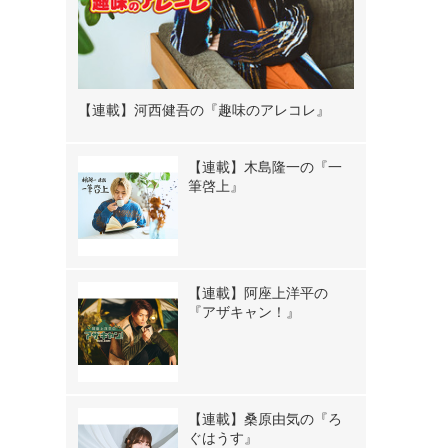
【連載】河西健吾の『趣味のアレコレ』
【連載】木島隆一の『一
筆啓上』
【連載】阿座上洋平の
『アザキャン！』
【連載】桑原由気の『ろ
ぐはうす』