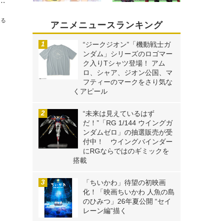
tiful World- the Animated Series』 第12話『優しい国』あらすじ＆先行カットを公開！
送る
アニメニュースランキング
“ジークジオン”「機動戦士ガ
ンダム」シリーズのロゴマー
ク入りTシャツ登場！ アム
ロ、シャア、ジオン公国、マ
フティーのマークをさり気な
くアピール
“未来は見えているはず
だ！”「RG 1/144 ウイングガ
ンダムゼロ」の抽選販売が受
付中！ ウイングバインダー
にRGならではのギミックを
搭載
「ちいかわ」待望の初映画
化！「映画ちいかわ 人魚の島
のひみつ」26年夏公開 “セイ
レーン編”描く