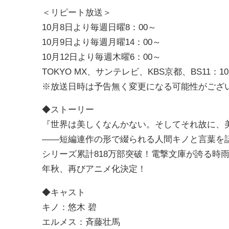
＜リピート放送＞
10月8日より毎週日曜8：00～
10月9日より毎週月曜14：00～
10月12日より毎週木曜6：00～
TOKYO MX、サンテレビ、KBS京都、BS11：
※放送日時は予告無く変更になる可能性がござ
◆ストーリー
『世界は美しくなんかない。そしてそれ故に、
――短編連作の形で綴られる人間キノと言葉を
シリーズ累計818万部突破！電撃文庫が誇る時雨沢恵一の不
年秋、再びアニメ化決定！
◆キャスト
キノ：悠木 碧
エルメス：斉藤壮馬