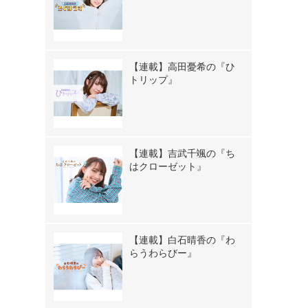
【連載】高田憂希の『ひ
トリップ』
【連載】吉武千颯の『ち
はクローゼット』
【連載】白石晴香の『わ
らうわらびー』