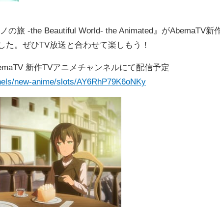
 Beautiful World- the Animated』がAbemaTV新
した。ぜひTV放送と合わせて楽しもう！
bemaTV 新作TVアニメチャンネルにて配信予定
nnels/new-anime/slots/AY6RhP79K6oNKy