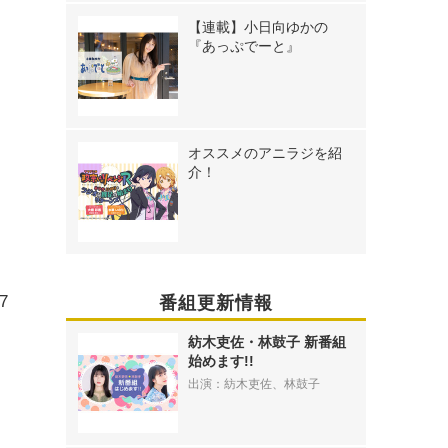
【連載】小日向ゆかの
『あっぷでーと』
オススメのアニラジを紹
介！
7
番組更新情報
紡木吏佐・林鼓子 新番組
始めます!!
出演：紡木吏佐、林鼓子