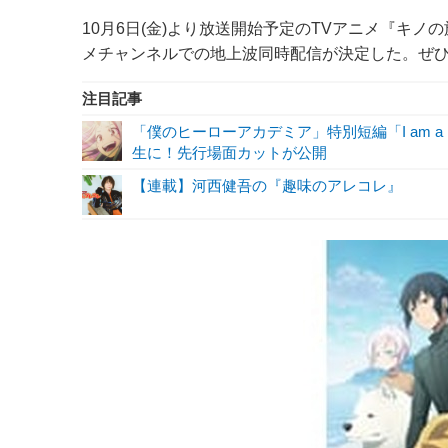
10月6日(金)より放送開始予定のTVアニメ『キノの旅 -the B
メチャンネルでの地上波同時配信が決定した。ぜひ
注目記事
「僕のヒーローアカデミア」特別短編「I am a 
生に！先行場面カットが公開
【連載】河西健吾の『趣味のアレコレ』