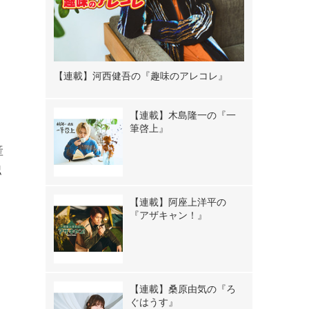
【連載】河西健吾の『趣味のアレコレ』
【連載】木島隆一の『一
筆啓上』
産
認
【連載】阿座上洋平の
『アザキャン！』
【連載】桑原由気の『ろ
ぐはうす』