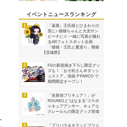
イベントニュースランキング
「薬屋」壬氏様とひまわりの
里に♪ 猫猫ちゃんと大洗サン
ビーチに☆ 一緒に写真が撮れ
るARフォトスポット企画
「猫猫・壬氏と夏巡り」開催
【茨城県】
F6の新規描き下ろし限定グッ
ズも！「おそ松さん＠ダッシ
ュストア」池袋 P’PARCO で
期間限定オープン！
「名探偵プリキュア！」が
ROUND1と“はなまる”コラボ
☆キュアアンサー、キュアエ
クレールらの限定グッズ登場
ー
「プリパラ＆キラッとプリ☆