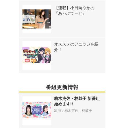
【連載】小日向ゆかの
『あっぷでーと』
オススメのアニラジを紹
介！
番組更新情報
紡木吏佐・林鼓子 新番組
始めます!!
出演：紡木吏佐、林鼓子