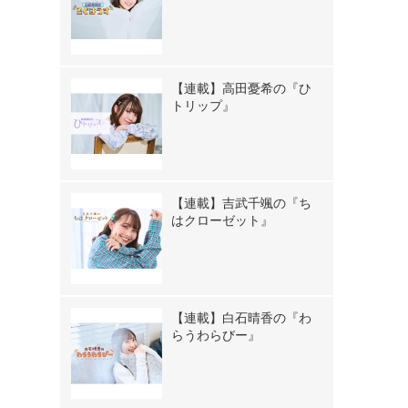
【連載】高田憂希の『ひ
トリップ』
【連載】吉武千颯の『ち
はクローゼット』
【連載】白石晴香の『わ
らうわらびー』