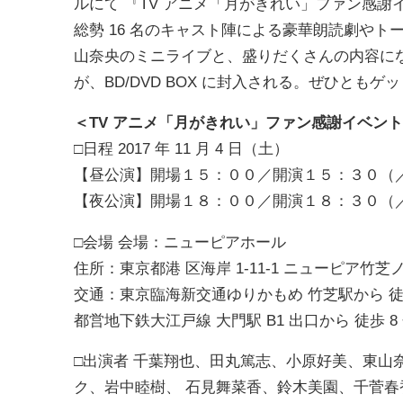
ルにて 『TV アニメ「月がきれい」ファン感謝
総勢 16 名のキャスト陣による豪華朗読劇やトー
山奈央のミニライブと、盛りだくさんの内容に
が、BD/DVD BOX に封入される。ぜひとも
＜TV アニメ「月がきれい」ファン感謝イベン
□日程 2017 年 11 月 4 日（土）
【昼公演】開場１５：００／開演１５：３０（
【夜公演】開場１８：００／開演１８：３０（
□会場 会場：ニューピアホール
住所：東京都港 区海岸 1-11-1 ニューピア竹芝
交通：東京臨海新交通ゆりかもめ 竹芝駅から 徒歩 2
都営地下鉄大江戸線 大門駅 B1 出口から 徒歩 8 
□出演者 千葉翔也、田丸篤志、小原好美、東山
ク、岩中睦樹、 石見舞菜香、鈴木美園、千菅春