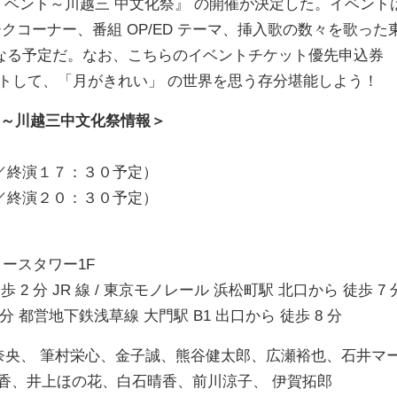
イベント～川越三 中文化祭』 の開催が決定した。イベント
クコーナー、番組 OP/ED テーマ、挿入歌の数々を歌った
なる予定だ。なお、こちらのイベントチケット優先申込券
ゲットして、「月がきれい」 の世界を思う存分堪能しよう！
ト～川越三中文化祭情報＞
／終演１７：３０予定）
／終演２０：３０予定）
ノースタワー1F
 分 JR 線 / 東京モノレール 浜松町駅 北口から 徒歩 7 
分 都営地下鉄浅草線 大門駅 B1 出口から 徒歩 8 分
奈央、 筆村栄心、金子誠、熊谷健太郎、広瀬裕也、石井マ
香、井上ほの花、白石晴香、前川涼子、 伊賀拓郎