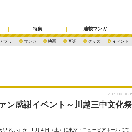
特集
連載マンガ
アプリ
マンガ
映画
音楽
グッズ
イベント
2017.9.15 Fri 21
ファン感謝イベント～川越三中文化祭
『月がきれい』が 11 月 4 日（土）に東京・ニューピアホールにて