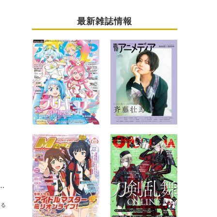
最新雑誌情報
川越三中文化祭にて、 オリジナルグッズ販売決定！ 「べにっぽ（小）」も再販！
送る