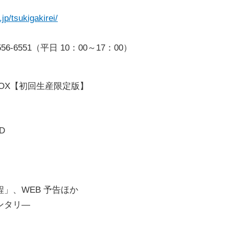
.jp/tsukigakirei/
‐6551（平日 10：00～17：00）
VD BOX【初回生産限定版】
CD
」、WEB 予告ほか
ンタリ―