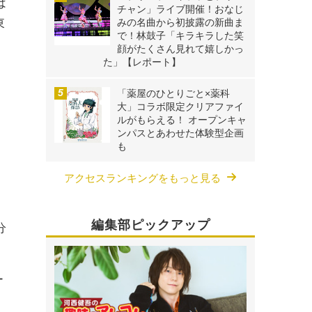
は
チャン」ライブ開催！おなじ
東
みの名曲から初披露の新曲ま
で！林鼓子「キラキラした笑
顔がたくさん見れて嬉しかっ
た」【レポート】
「薬屋のひとりごと×薬科
大」コラボ限定クリアファイ
ルがもらえる！ オープンキャ
ンパスとあわせた体験型企画
も
アクセスランキングをもっと見る
編集部ピックアップ
分
ー