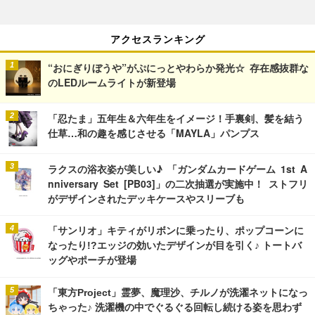
アクセスランキング
“おにぎりぼうや”がぷにっとやわらか発光☆ 存在感抜群な
のLEDルームライトが新登場
「忍たま」五年生＆六年生をイメージ！手裏剣、髪を結う
仕草…和の趣を感じさせる「MAYLA」パンプス
ラクスの浴衣姿が美しい♪ 「ガンダムカードゲーム 1st A
nniversary Set [PB03]」の二次抽選が実施中！ ストフリ
がデザインされたデッキケースやスリーブも
「サンリオ」キティがリボンに乗ったり、ポップコーンに
なったり!?エッジの効いたデザインが目を引く♪ トートバ
ッグやポーチが登場
「東方Project」霊夢、魔理沙、チルノが洗濯ネットになっ
ちゃった♪ 洗濯機の中でぐるぐる回転し続ける姿を思わず