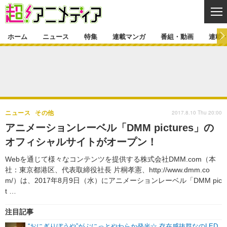
CL
ホーム
ニュース
特集
連載マンガ
番組・動画
連載
ニュース
ニュース一覧
アニメ
特集
ゲーム・アプリ
マンガ
特集一覧
カバー
連載マンガ
2017.8.10 Thu 20:00
ニュース
その他
映画
音楽
インタビュー
レポート
連載マンガ一覧
連載一覧
番組・動画
アニメーションレーベル「DMM pictures」の
グッズ
イベント
オフィシャルサイトがオープン！
ラキりす
番組・動画一覧
ラジオ
連載・ブログ
Webを通じて様々なコンテンツを提供する株式会社DMM.com（本
声優
コスプレ
動画
連載・ブログ一覧
コラム
社：東京都港区、代表取締役社長 片桐孝憲、http://www.dmm.co
舞台
新帝スタ
m/）は、2017年8月9日（水）にアニメーションレーベル「DMM pic
編集部ブログ・お知らせ
t …
注目記事
“おにぎりぼうや”がぷにっとやわらか発光☆ 存在感抜群なのLED