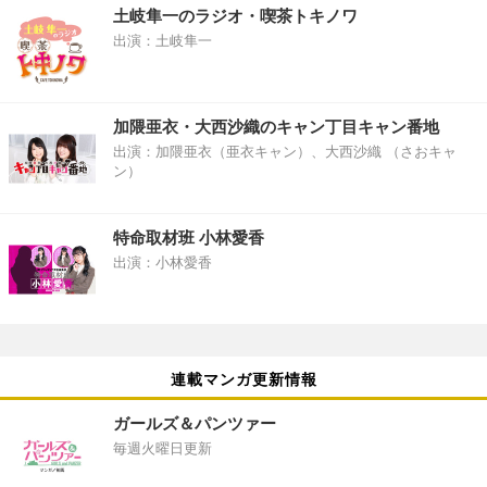
土岐隼一のラジオ・喫茶トキノワ
出演：土岐隼一
加隈亜衣・大西沙織のキャン丁目キャン番地
出演：加隈亜衣（亜衣キャン）、大西沙織 （さおキャ
ン）
特命取材班 小林愛香
出演：小林愛香
連載マンガ更新情報
ガールズ＆パンツァー
毎週火曜日更新