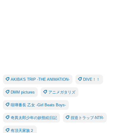
AKIBA’S TRIP -THE ANIMATION-
DIVE！！
DMM pictures
アニメガタリズ
喧嘩番長 乙女 -Girl Beats Boys-
奇異太郎少年の妖怪絵日記
捏造トラップ-NTR-
有頂天家族２