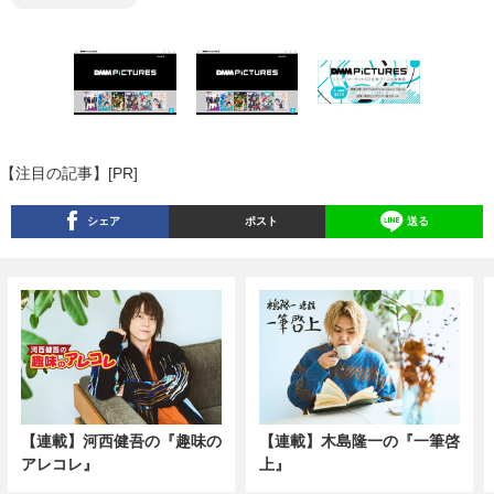
【注目の記事】[PR]
シェア
ポスト
送る
【連載】河西健吾の『趣味の
【連載】木島隆一の『一筆啓
アレコレ』
上』