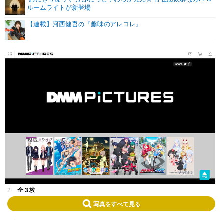
ルームライトが新登場
【連載】河西健吾の『趣味のアレコレ』
2
全 3 枚
写真をすべて見る