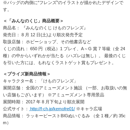
※バッグの内側に“フレンズ”のイラストが描かれたデザインで
す。
＜「みんなのくじ」商品概要＞
商品名： 『みんなのくじ けものフレンズ』
発売日： 8 月 12 日(土)より順次発売予定
取扱店舗： ホビーショップ、その他書店など
くじの流れ： 650 円（税込）1 プレイ、A～G 賞 7 等級（全 24
種）の中からいずれかが当たる（ハズレは無し）。 最後のくじ
を引いた方には、もれなくラストゲット賞もプレゼント。
＜プライズ新商品情報＞
キャラクター名： 「けものフレンズ」
展開店舗： 全国のアミューズメント施設 （一部、お取扱いの無
い店舗もございます） ※アミューズメント専用景品
展開時期： 2017 年 8 月下旬より順次展開
公式サイト：
http://f-ch.jp/kemofre01/
※キャラ広場
商品情報： ラッキービーストBIGぬいぐるみ （全 1 種／約 35c
m）