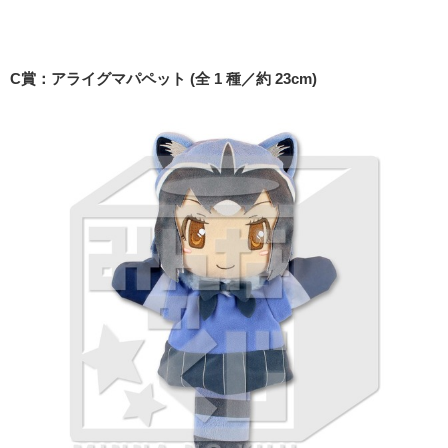
C賞：アライグマパペット (全 1 種／約 23cm)