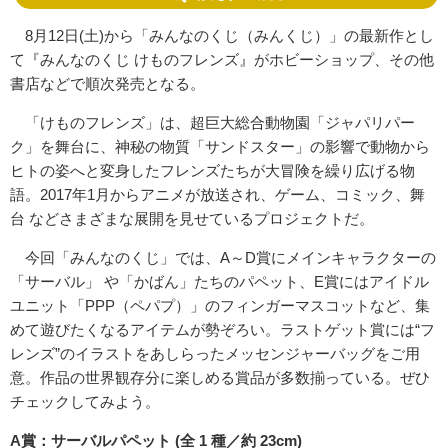
8月12日(土)から「みんなのくじ（みんくじ）」の最新作とし
て『みんなのくじ けものフレンズ』がホビーショップ、その他
書店などで順次発売となる。
「けものフレンズ」は、超巨大総合動物園「ジャパリパー
ク」を舞台に、神秘の物質「サンドスター」の影響で動物から
ヒトの姿へと変身したフレンズたちが大冒険を繰り広げる物
語。2017年1月からアニメが放送され、ゲーム、コミック、舞
台 などさまざまな展開を見せているプロジェクトだ。
今回「みんなのくじ」では、A～D賞にメインキャラクターの
「サーバル」 や「かばん」たちのパペット、E賞にはアイドル
ユニット「PPP（ペパプ）」のフィンガーマスコットなど、集
めて遊びたくなるアイテムが勢ぞろい。ラストゲット賞には“フ
レンズ”のイラストをあしらったメッセンジャーバッグをご用
意。作品の世界観存分に楽しめる賞品が多数揃っている。ぜひ
チェックしてみよう。
A賞：サーバルパペット (全 1 種／約 23cm)