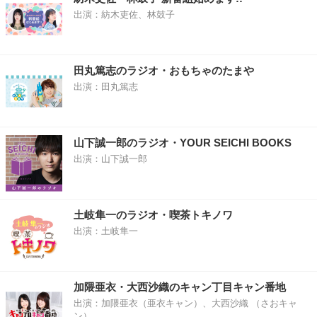
出演：紡木吏佐、林鼓子
田丸篤志のラジオ・おもちゃのたまや
出演：田丸篤志
山下誠一郎のラジオ・YOUR SEICHI BOOKS
出演：山下誠一郎
土岐隼一のラジオ・喫茶トキノワ
出演：土岐隼一
加隈亜衣・大西沙織のキャン丁目キャン番地
出演：加隈亜衣（亜衣キャン）、大西沙織 （さおキャ
ン）