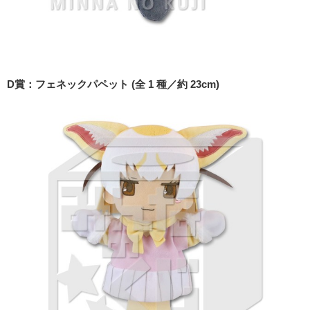
D賞：フェネックパペット (全 1 種／約 23cm)