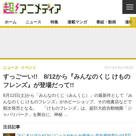
CL
ホーム
ニュース
特集
連載マンガ
番組・動画
連載
ニュース
ニュース一覧
アニメ
特集
ゲーム・アプリ
マンガ
特集一覧
カバー
連載マンガ
2017.8.6 Sun 23:00
ニュース
イベント
映画
音楽
インタビュー
レポート
連載マンガ一覧
連載一覧
番組・動画
すっごーい!! 8/12から『みんなのくじ けもの
グッズ
イベント
フレンズ』が登場だって!!
ラキりす
番組・動画一覧
ラジオ
連載・ブログ
8月12日(土)から「みんなのくじ（みんくじ）」の最新作として『み
声優
コスプレ
動画
連載・ブログ一覧
コラム
んなのくじ けものフレンズ』がホビーショップ、その他書店などで
舞台
新帝スタ
順次発売となる。 「けものフレンズ」は、超巨大総合動物園「ジ
編集部ブログ・お知らせ
ャパリパーク」を舞台に、神秘 …
注目記事
“おにぎりぼうや”がぷにっとやわらか発光☆ 存在感抜群なのLED