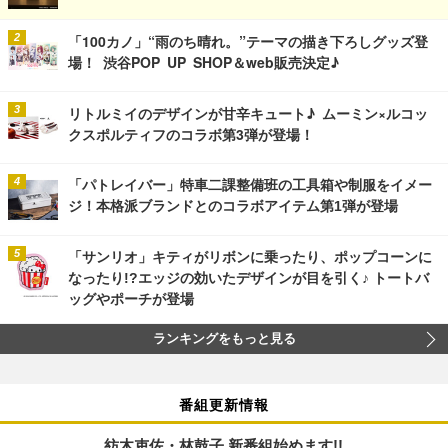
「100カノ」“雨のち晴れ。”テーマの描き下ろしグッズ登
場！ 渋谷POP UP SHOP＆web販売決定♪
リトルミイのデザインが甘辛キュート♪ ムーミン×ルコッ
クスポルティフのコラボ第3弾が登場！
「パトレイバー」特車二課整備班の工具箱や制服をイメー
ジ！本格派ブランドとのコラボアイテム第1弾が登場
「サンリオ」キティがリボンに乗ったり、ポップコーンに
なったり!?エッジの効いたデザインが目を引く♪ トートバ
ッグやポーチが登場
ランキングをもっと見る
番組更新情報
紡木吏佐・林鼓子 新番組始めます!!