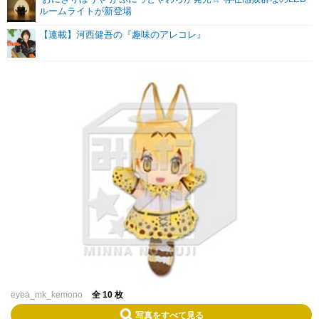
ルームライトが新登場
【連載】河西健吾の『趣味のアレコレ』
eyea_mk_kemono
全 10 枚
写真をすべて見る