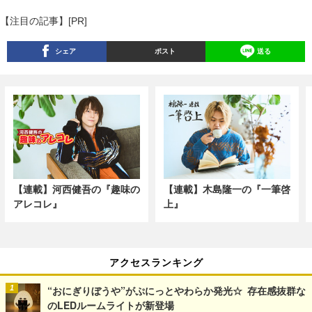
【注目の記事】[PR]
シェア
ポスト
送る
【連載】河西健吾の『趣味の
【連載】木島隆一の『一筆啓
アレコレ』
上』
アクセスランキング
“おにぎりぼうや”がぷにっとやわらか発光☆ 存在感抜群な
のLEDルームライトが新登場