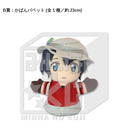
B賞：かばんパペット (全 1 種／約 23cm)