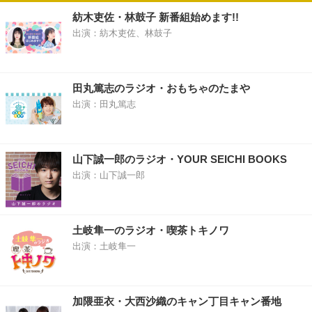
紡木吏佐・林鼓子 新番組始めます!!
出演：紡木吏佐、林鼓子
田丸篤志のラジオ・おもちゃのたまや
出演：田丸篤志
山下誠一郎のラジオ・YOUR SEICHI BOOKS
出演：山下誠一郎
土岐隼一のラジオ・喫茶トキノワ
出演：土岐隼一
加隈亜衣・大西沙織のキャン丁目キャン番地