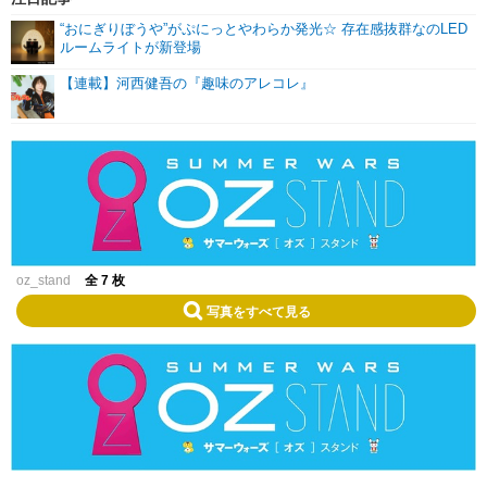
“おにぎりぼうや”がぷにっとやわらか発光☆ 存在感抜群なのLED
ルームライトが新登場
【連載】河西健吾の『趣味のアレコレ』
oz_stand
全 7 枚
写真をすべて見る