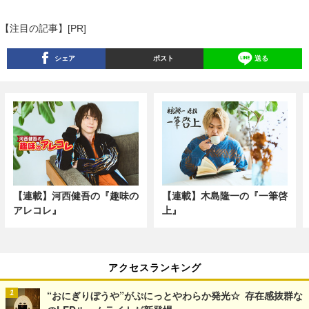
【注目の記事】[PR]
シェア
ポスト
送る
【連載】河西健吾の『趣味の
【連載】木島隆一の『一筆啓
アレコレ』
上』
アクセスランキング
“おにぎりぼうや”がぷにっとやわらか発光☆ 存在感抜群な