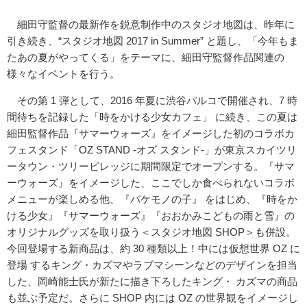
細田守監督の最新作を鋭意制作中のスタジオ地図は、昨年に
引き続き、“スタジオ地図 2017 in Summer” と題し、「今年もま
たあの夏がやってくる」をテーマに、細田守監督作品関連の
様々なイベントを行う。
その第 1 弾として、2016 年夏に渋谷パルコで開催され、7 時
間待ちを記録した「時をかける少女カフェ」 に続き、この夏は
細田監督作品『サマーウォーズ』をイメージした初のコラボカ
フェスタンド「OZ STAND -オズ スタンド-」が東京スカイツリ
ータウン・ツリービレッジに期間限定でオープンする。『サマ
ーウォーズ』をイメージした、ここでしか食べられないコラボ
メニューが楽しめる他、『バケモノの子』 をはじめ、『時をか
ける少女』『サマーウォーズ』『おおかみこどもの雨と雪』の
オリジナルグッズを取り扱う＜スタジオ地図 SHOP＞も併設。
今回登場する新商品は、約 30 種類以上！中には仮想世界 OZ に
登場 するキング・カズマやラブマシーンなどのデザインを担当
した、岡崎能士氏が新たに描き下ろしたキング・ カズマの商品
も並ぶ予定だ。さらに SHOP 内には OZ の世界観をイメージし