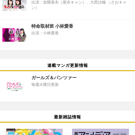
出演：加隈亜衣（亜衣キャン）、大西沙織 （さおキャ
ン）
特命取材班 小林愛香
出演：小林愛香
連載マンガ更新情報
ガールズ＆パンツァー
毎週火曜日更新
最新雑誌情報