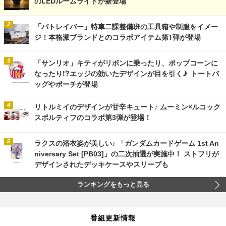
のLEDルームライトが新登場
「パトレイバー」特車二課整備班の工具箱や制服をイメー
ジ！本格派ブランドとのコラボアイテム第1弾が登場
「サンリオ」キティがリボンに乗ったり、ポップコーンに
なったり!?エッジの効いたデザインが目を引く♪ トートバ
ッグやポーチが登場
リトルミイのデザインが甘辛キュート♪ ムーミン×ルコック
スポルティフのコラボ第3弾が登場！
ラクスの浴衣姿が美しい♪ 「ガンダムカードゲーム 1st An
niversary Set [PB03]」の二次抽選が実施中！ ストフリが
デザインされたデッキケースやスリーブも
ランキングをもっと見る
番組更新情報