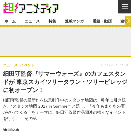
CL
ホーム
ニュース
特集
連載マンガ
番組・動画
連載
ニュース
ニュース一覧
アニメ
特集
ゲーム・アプリ
マンガ
特集一覧
カバー
連載マンガ
2017.7.6 Thu 11:00
ニュース
イベント
映画
音楽
インタビュー
レポート
連載マンガ一覧
連載一覧
番組・動画
細田守監督『サマーウォーズ』のカフェスタン
グッズ
イベント
ドが 東京スカイツリータウン・ツリービレッジ
ラキりす
番組・動画一覧
ラジオ
連載・ブログ
に初オープン！
声優
コスプレ
動画
連載・ブログ一覧
コラム
細田守監督の最新作を鋭意制作中のスタジオ地図は、昨年に引き続
舞台
新帝スタ
き、“スタジオ地図 2017 in Summer” と題し、「今年もまたあの夏
編集部ブログ・お知らせ
がやってくる」をテーマに、細田守監督作品関連の様々なイベント
を行う。 その第 …
注目記事