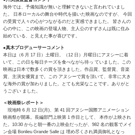
海外では、予備知識が無いと理解できないと言われていまし
た。 日本ローカルの舞台や時代を描いた映画なのですが、 今回
の受賞で人々の心がつながるのだと実感できました。 皆さんの
心の中に、この映画の登場人物、主人公のすずさんは既に住み
始めている、と見えた事が喜びです。
●真木プロデューサーコメント
本日は（6 月 17 日）土曜日。（12 日）月曜日にアヌシーに着
いて、この日を毎日チーズを食べながら待っ ていました。この
映画は日本で数多くの賞を頂きました。作品賞、監督賞、音楽
賞、主演女優賞まで。この アヌシーで賞を頂いて、非常に大き
な海外の賞が加わりました。とても光栄なことです。ありがと
うござい ました。
＜映画祭レポート＞
現地時 6 月 12 日(月)、第 41 回アヌシー国際アニメーション
映画祭が開幕。長編部門上映第 1 作目として、 本作が上映され
た。10:30 からと朝一番の上映会だったが、982 名の観客でメイ
ン会場 Bonlieu Grande Salle は 埋め尽くされ満員御礼となっ