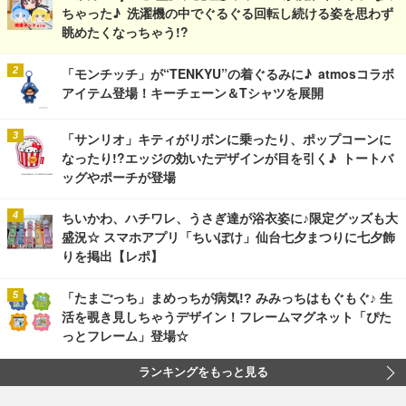
ちゃった♪ 洗濯機の中でぐるぐる回転し続ける姿を思わず
眺めたくなっちゃう!?
「モンチッチ」が“TENKYU”の着ぐるみに♪ atmosコラボ
アイテム登場！キーチェーン＆Tシャツを展開
「サンリオ」キティがリボンに乗ったり、ポップコーンに
なったり!?エッジの効いたデザインが目を引く♪ トートバ
ッグやポーチが登場
ちいかわ、ハチワレ、うさぎ達が浴衣姿に♪限定グッズも大
盛況☆ スマホアプリ「ちいぽけ」仙台七夕まつりに七夕飾
りを掲出【レポ】
「たまごっち」まめっちが病気!? みみっちはもぐもぐ♪ 生
活を覗き見しちゃうデザイン！フレームマグネット「ぴた
っとフレーム」登場☆
ランキングをもっと見る