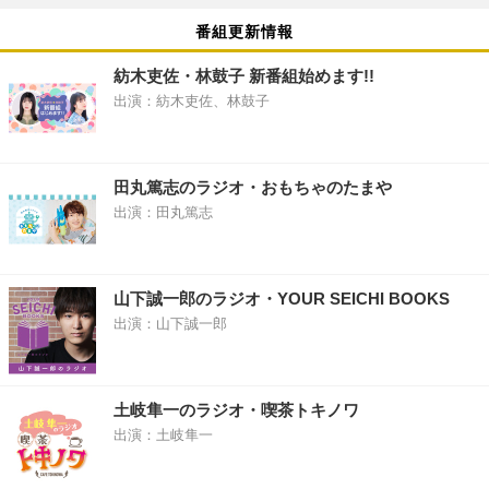
番組更新情報
紡木吏佐・林鼓子 新番組始めます!!
出演：紡木吏佐、林鼓子
田丸篤志のラジオ・おもちゃのたまや
出演：田丸篤志
山下誠一郎のラジオ・YOUR SEICHI BOOKS
出演：山下誠一郎
土岐隼一のラジオ・喫茶トキノワ
出演：土岐隼一