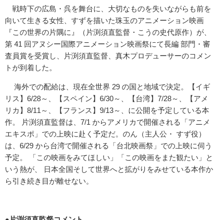
戦時下の広島・呉を舞台に、大切なものを失いながらも前を
向いて生きる女性、すずを描いた珠玉のアニメーション映画
『この世界の片隅に』（片渕須直監督・こうの史代原作）が、
第 41 回アヌシー国際アニメーション映画祭にて長編 部門・審
査員賞を受賞し、片渕須直監督、真木プロデューサーのコメン
トが到着した。
海外での配給は、現在全世界 29 の国と地域で決定。【イギ
リス】6/28～、【スペイン】6/30～、【台湾】7/28～、【アメ
リカ】8/11～、【フランス】9/13～、に公開を予定している本
作。 片渕須直監督は、7/1 からアメリカで開催される「アニメ
エキスポ」での上映に赴く予定だ。のん（主人公・ すず役）
は、6/29 から台湾で開催される「台北映画祭」での上映に伺う
予定。 「この映画をみてほしい」「この映画をまた観たい」と
いう熱が、 日本全国そして世界へと拡がりをみせている本作か
ら引き続き目が離せない。
●片渕須直監督コメント