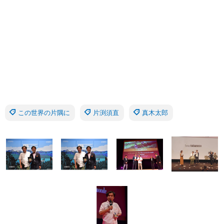
この世界の片隅に
片渕須直
真木太郎