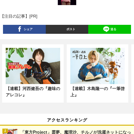
【注目の記事】[PR]
シェア
ポスト
送る
【連載】河西健吾の『趣味の
【連載】木島隆一の『一筆啓
アレコレ』
上』
アクセスランキング
「東方Project」霊夢、魔理沙、チルノが洗濯ネットになっ