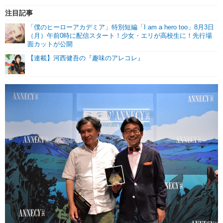
注目記事
「僕のヒーローアカデミア」特別短編「I am a hero too」8月3日
（月）午前0時に配信スタート！少女・エリが高校生に！先行場
面カットが公開
【連載】河西健吾の『趣味のアレコレ』