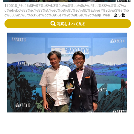
170618_%e5%8f%97%e8%b3%9e%e5%be%8c%ef%bc%88%e5%b7%a
6%ef%bc%89%e7%89%87%e6%b8%95%e7%9b%a3%e7%9d%a3%ef%b
c%88%e5%8f%b3%ef%bc%89%e7%9c%9f%e6%9c%a8p_web
全 5 枚
写真をすべて見る