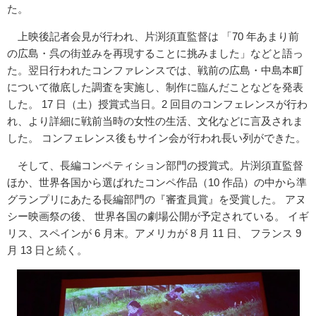
た。
上映後記者会見が行われ、片渕須直監督は 「70 年あまり前
の広島・呉の街並みを再現することに挑みました」などと語っ
た。翌日行われたコンファレンスでは、戦前の広島・中島本町
について徹底した調査を実施し、制作に臨んだことなどを発表
した。 17 日（土）授賞式当日。2 回目のコンフェレンスが行わ
れ、より詳細に戦前当時の女性の生活、文化などに言及されま
した。 コンフェレンス後もサイン会が行われ長い列ができた。
そして、長編コンペティション部門の授賞式。片渕須直監督
ほか、世界各国から選ばれたコンペ作品（10 作品）の中から準
グランプリにあたる長編部門の『審査員賞』を受賞した。 アヌ
シー映画祭の後、 世界各国の劇場公開が予定されている。 イギ
リス、スペインが 6 月末。アメリカが 8 月 11 日、 フランス 9
月 13 日と続く。