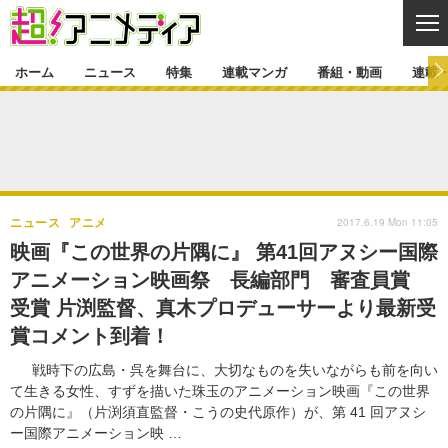
CL
ホーム
ニュース
特集
連載マンガ
番組・動画
連載
ニュース
ニュース一覧
アニメ
特集
ゲーム・アプリ
マンガ
特集一覧
カバー
連載マンガ
2017.6.19 Mon 11:05
ニュース
アニメ
映画
音楽
インタビュー
レポート
連載マンガ一覧
連載一覧
番組・動画
映画『この世界の片隅に』 第41回アヌシー国際
グッズ
イベント
アニメーション映画祭 長編部門 審査員賞
ラキりす
番組・動画一覧
ラジオ
連載・ブログ
受賞 片渕監督、真木プロデューサーより最新受
声優
コスプレ
動画
連載・ブログ一覧
コラム
賞コメント到着！
舞台
新帝スタ
編集部ブログ・お知らせ
戦時下の広島・呉を舞台に、大切なものを失いながらも前を向い
て生きる女性、すずを描いた珠玉のアニメーション映画『この世界
の片隅に』（片渕須直監督・こうの史代原作）が、第 41 回アヌシ
ー国際アニメーション映 …