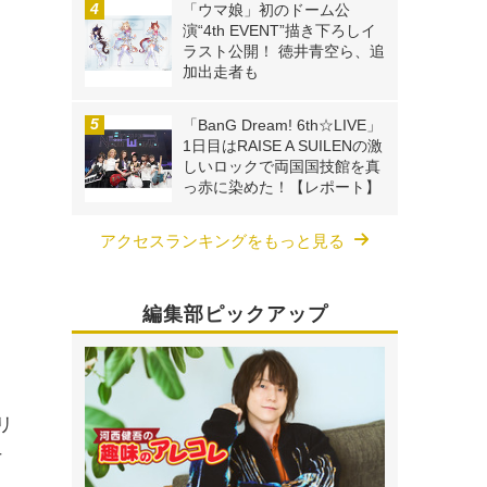
「ウマ娘」初のドーム公
演“4th EVENT”描き下ろしイ
ラスト公開！ 徳井青空ら、追
加出走者も
「BanG Dream! 6th☆LIVE」
1日目はRAISE A SUILENの激
しいロックで両国国技館を真
っ赤に染めた！【レポート】
アクセスランキングをもっと見る
編集部ピックアップ
リ
十