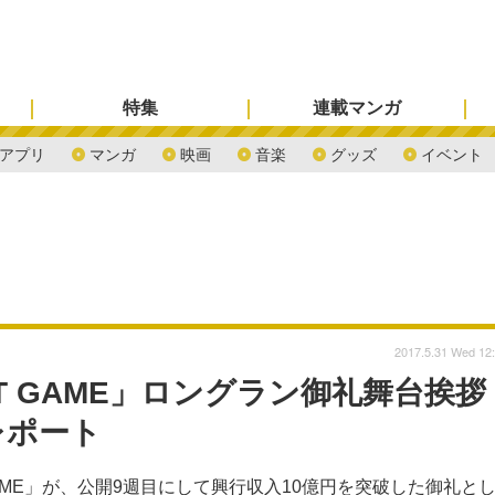
特集
連載マンガ
アプリ
マンガ
映画
音楽
グッズ
イベント
2017.5.31 Wed 12
ST GAME」ロングラン御礼舞台挨拶
レポート
GAME」が、公開9週目にして興行収入10億円を突破した御礼と