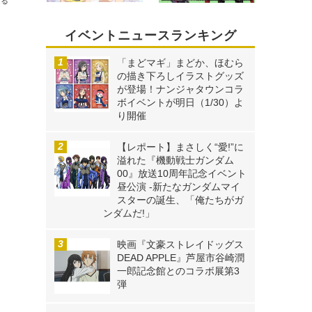
送る
イベントニュースランキング
「まどマギ」まどか、ほむら
の描き下ろしイラストグッズ
が登場！ナンジャタウンコラ
ボイベントが明日（1/30）よ
り開催
【レポート】まさしく“愛!”に
溢れた『機動戦士ガンダム
00』放送10周年記念イベント
昼公演 -新たなガンダムマイ
スターの誕生、「俺たちがガ
ンダムだ!」
映画『文豪ストレイドッグス
DEAD APPLE』芦屋市谷崎潤
一郎記念館とのコラボ展第3
弾