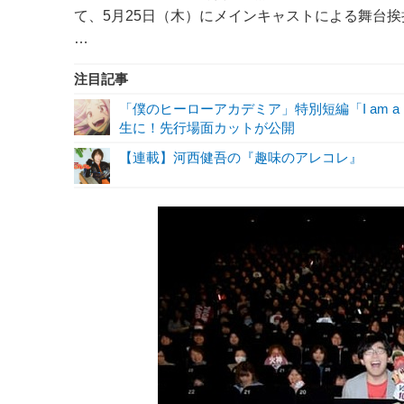
て、5月25日（木）にメインキャストによる舞台
…
注目記事
「僕のヒーローアカデミア」特別短編「I am a 
生に！先行場面カットが公開
【連載】河西健吾の『趣味のアレコレ』