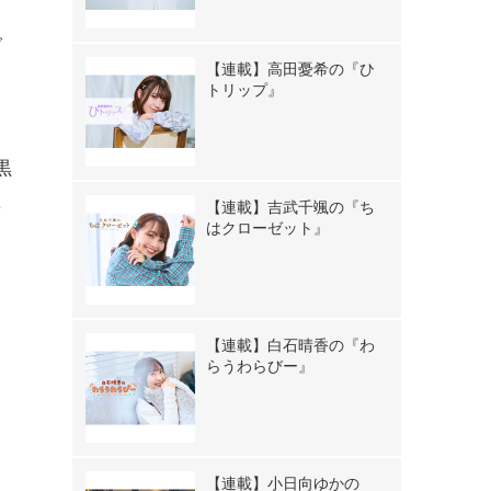
で
【連載】高田憂希の『ひ
タ
トリップ』
、
黒
た
【連載】吉武千颯の『ち
はクローゼット』
【連載】白石晴香の『わ
らうわらびー』
【連載】小日向ゆかの