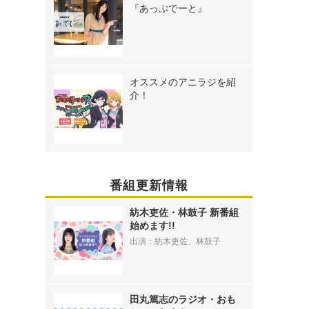
『あっぷでーと』
オススメのアニラジを紹
介！
番組更新情報
紡木吏佐・林鼓子 新番組
始めます!!
出演：紡木吏佐、林鼓子
田丸篤志のラジオ・おも