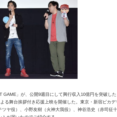
T GAME」が、公開9週目にして興行収入10億円を突破した
による舞台挨拶付き応援上映を開催した。東京・新宿ピカデ
テツヤ役）、小野友樹（火神大我役）、神谷浩史（赤司征