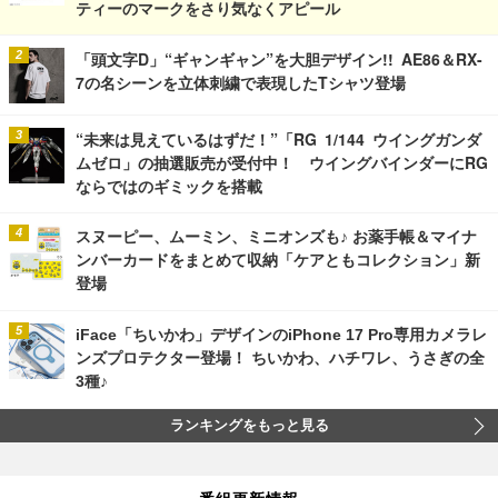
ティーのマークをさり気なくアピール
「頭文字D」“ギャンギャン”を大胆デザイン!! AE86＆RX-
7の名シーンを立体刺繍で表現したTシャツ登場
“未来は見えているはずだ！”「RG 1/144 ウイングガンダ
ムゼロ」の抽選販売が受付中！ ウイングバインダーにRG
ならではのギミックを搭載
スヌーピー、ムーミン、ミニオンズも♪ お薬手帳＆マイナ
ンバーカードをまとめて収納「ケアともコレクション」新
登場
iFace「ちいかわ」デザインのiPhone 17 Pro専用カメラレ
ンズプロテクター登場！ ちいかわ、ハチワレ、うさぎの全
3種♪
ランキングをもっと見る
番組更新情報