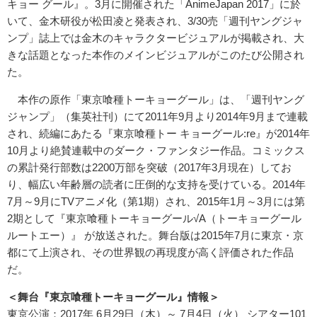
キョー グール』。3月に開催された「AnimeJapan 2017」に於
いて、金木研役が松田凌と発表され、3/30売「週刊ヤングジャ
ンプ」誌上では金木のキャラクタービジュアルが掲載され、大
きな話題となった本作のメインビジュアルがこのたび公開され
た。
本作の原作「東京喰種トーキョーグール」は、「週刊ヤング
ジャンプ」（集英社刊）にて2011年9月より2014年9月まで連載
され、続編にあたる『東京喰種トー キョーグール:re』が2014年
10月より絶賛連載中のダーク・ファンタジー作品。コミックス
の累計発行部数は2200万部を突破（2017年3月現在）してお
り、幅広い年齢層の読者に圧倒的な支持を受けている。2014年
7月～9月にTVアニメ化（第1期）され、2015年1月～3月には第
2期として『東京喰種トーキョーグール√A（トーキョーグール
ルートエー）』 が放送された。舞台版は2015年7月に東京・京
都にて上演され、その世界観の再現度が高く評価された作品
だ。
＜舞台『東京喰種トーキョーグール』情報＞
東京公演：2017年 6月29日（木）～ 7月4日（火） シアター101