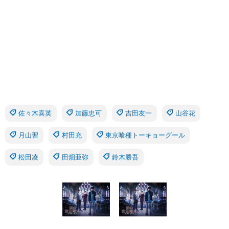
佐々木喜英
加藤忠可
吉田友一
山谷花
月山習
村田充
東京喰種トーキョーグール
松田凌
田畑亜弥
鈴木勝吾