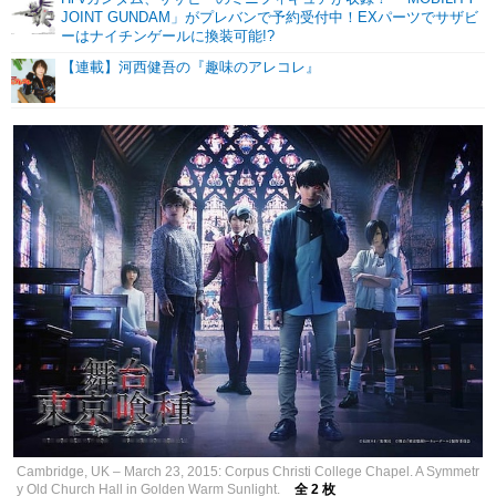
JOINT GUNDAM」がプレバンで予約受付中！EXパーツでサザビ
ーはナイチンゲールに換装可能!?
【連載】河西健吾の『趣味のアレコレ』
Cambridge, UK – March 23, 2015: Corpus Christi College Chapel. A Symmetr
y Old Church Hall in Golden Warm Sunlight.
全 2 枚