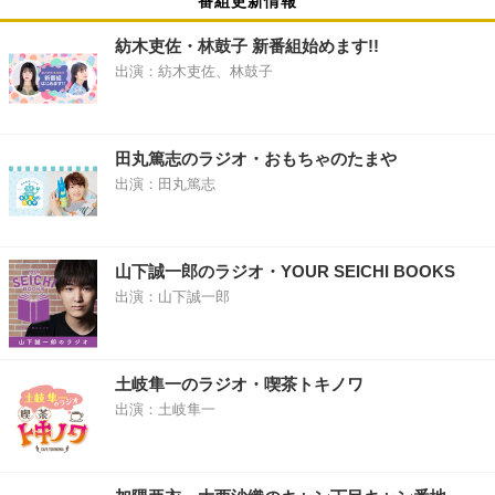
紡木吏佐・林鼓子 新番組始めます!!
出演：紡木吏佐、林鼓子
田丸篤志のラジオ・おもちゃのたまや
出演：田丸篤志
山下誠一郎のラジオ・YOUR SEICHI BOOKS
出演：山下誠一郎
土岐隼一のラジオ・喫茶トキノワ
出演：土岐隼一