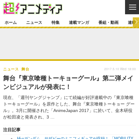
CL
ホーム
ニュース
特集
連載マンガ
番組・動画
連載
ニュース
ニュース一覧
アニメ
特集
ゲーム・アプリ
マンガ
特集一覧
カバー
連載マンガ
2017.5.10 Wed 18:00
ニュース
舞台
映画
音楽
インタビュー
レポート
連載マンガ一覧
連載一覧
番組・動画
舞台『東京喰種トーキョーグール』第二弾メイ
グッズ
イベント
ンビジュアルが発表に！
ラキりす
番組・動画一覧
ラジオ
連載・ブログ
現在、「週刊ヤングジャンプ」にて続編が好評連載中の『東京喰種
声優
コスプレ
動画
連載・ブログ一覧
コラム
トーキョーグール』を原作とした、舞台『東京喰種トーキョー グー
舞台
新帝スタ
ル』。3月に開催された「AnimeJapan 2017」に於いて、金木研役
編集部ブログ・お知らせ
が松田凌と発表され、3 …
注目記事
Hi-vガンダム、サザビーのミニフィギュアが収録！ 「MOBILITY