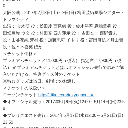
0
大阪公演：2017年7月8日(土)～9日(日) 梅田芸術劇場シアター・
ドラマシティ
出演： 金木研 役：松田凌 西尾錦 役：鈴木勝吾 霧嶋董香 役：
田畑亜弥 ウタ 役：村田充 四方蓮示 役： 吉田友一 西野貴未
役：山谷花純 芳村 役：加藤忠可 イトリ 役：富田麻帆／月山習
役：佐々木喜英 ほか
＜チケット価格＞
プレミアムチケット／11,000円（税込） 指定席／7,900円（税
込） ※プレミアムチケットとは…オフィシャル先行でのみご購
入いただける、特典グッズ付のチケット
※特典グッズは当日、劇場でのお渡し
＜チケットの取扱い＞
ローソンチケット
http://l-tike.com/tokyoghoul-s/
◆オフィシャル先行：2017年5月9日(火)12:00～5月14日(日)23:5
9
◆プレリクエスト先行：2017年5月17日(水)12:00～5月21日(日)
23:59