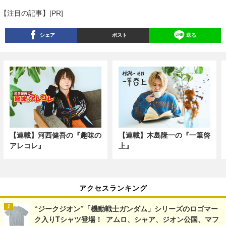
【注目の記事】[PR]
シェア
ポスト
送る
【連載】河西健吾の『趣味の
【連載】木島隆一の『一筆啓
アレコレ』
上』
アクセスランキング
“ジークジオン”「機動戦士ガンダム」シリーズのロゴマー
ク入りTシャツ登場！ アムロ、シャア、ジオン公国、マフ