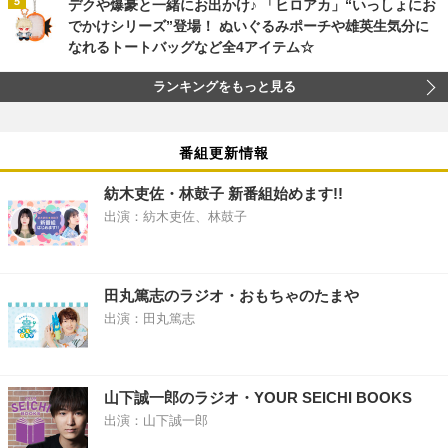
デクや爆豪と一緒にお出かけ♪ 「ヒロアカ」“いっしょにお
でかけシリーズ”登場！ ぬいぐるみポーチや雄英生気分に
なれるトートバッグなど全4アイテム☆
ランキングをもっと見る
番組更新情報
紡木吏佐・林鼓子 新番組始めます!!
出演：紡木吏佐、林鼓子
田丸篤志のラジオ・おもちゃのたまや
出演：田丸篤志
山下誠一郎のラジオ・YOUR SEICHI BOOKS
出演：山下誠一郎