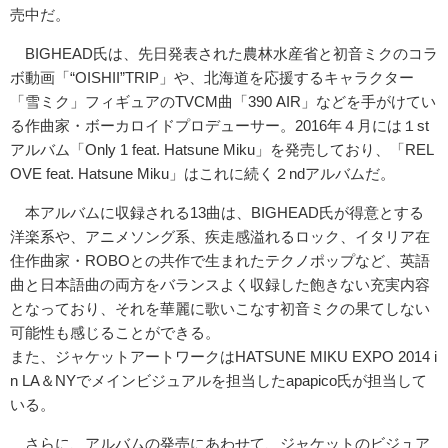
売中だ。
BIGHEAD氏は、先日発表された農林水産省と初音ミクのコラ
ボ動画「“OISHII”TRIP」や、北海道を応援するキャラクター
「雪ミク」フィギュアのTVCM曲「390 AIR」などを手がけてい
る作曲家・ボーカロイドプロデューサー。2016年４月には１st
アルバム「Only 1 feat. Hatsune Miku」を発売しており、「REL
OVE feat. Hatsune Miku」はこれに続く２ndアルバムだ。
本アルバムに収録される13曲は、BIGHEAD氏が得意とする
洋楽系や、アニメソング系、疾走感溢れるロック、イタリア在
住作曲家・ROBOとの共作で生まれたテクノポップなど、英語
曲と日本語曲の両方をバランスよく収録した飽きない充実内容
となっており、それを華麗に歌いこなす初音ミクの果てしない
可能性も感じることができる。
また、ジャケットアートワークはHATSUNE MIKU EXPO 2014 i
n LA＆NYでメインビジュアルを担当したapapico氏が担当して
いる。
さらに、アルバムの発売にあわせて、ジャケットのビジュア