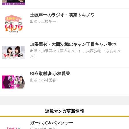
土岐隼一のラジオ・喫茶トキノワ
出演：土岐隼一
加隈亜衣・大西沙織のキャン丁目キャン番地
出演：加隈亜衣（亜衣キャン）、大西沙織 （さおキャ
ン）
特命取材班 小林愛香
出演：小林愛香
連載マンガ更新情報
ガールズ＆パンツァー