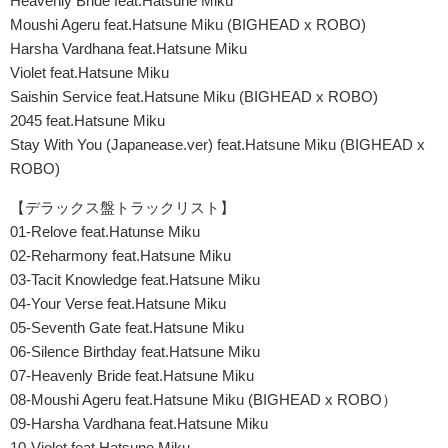
Heavenly Bride feat.Hatsune Miku
Moushi Ageru feat.Hatsune Miku (BIGHEAD x ROBO)
Harsha Vardhana feat.Hatsune Miku
Violet feat.Hatsune Miku
Saishin Service feat.Hatsune Miku (BIGHEAD x ROBO)
2045 feat.Hatsune Miku
Stay With You (Japanease.ver) feat.Hatsune Miku (BIGHEAD x
ROBO)
【デラックス盤トラックリスト】
01-Relove feat.Hatunse Miku
02-Reharmony feat.Hatsune Miku
03-Tacit Knowledge feat.Hatsune Miku
04-Your Verse feat.Hatsune Miku
05-Seventh Gate feat.Hatsune Miku
06-Silence Birthday feat.Hatsune Miku
07-Heavenly Bride feat.Hatsune Miku
08-Moushi Ageru feat.Hatsune Miku (BIGHEAD x ROBO）
09-Harsha Vardhana feat.Hatsune Miku
10-Violet feat.Hatsune Miku