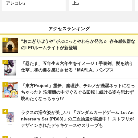
アレコレ』
上』
アクセスランキング
“おにぎりぼうや”がぷにっとやわらか発光☆ 存在感抜群な
のLEDルームライトが新登場
「忍たま」五年生＆六年生をイメージ！手裏剣、髪を結う
仕草…和の趣を感じさせる「MAYLA」パンプス
「東方Project」霊夢、魔理沙、チルノが洗濯ネットになっ
ちゃった♪ 洗濯機の中でぐるぐる回転し続ける姿を思わず
眺めたくなっちゃう!?
ラクスの浴衣姿が美しい♪ 「ガンダムカードゲーム 1st An
niversary Set [PB03]」の二次抽選が実施中！ ストフリが
デザインされたデッキケースやスリーブも