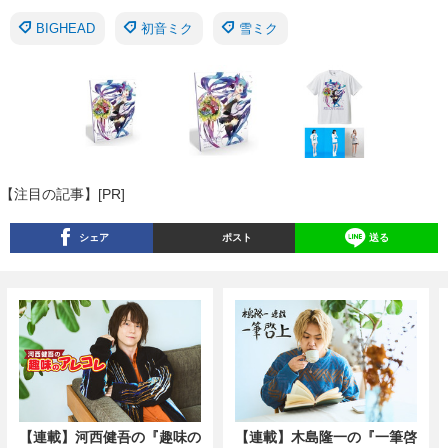
BIGHEAD
初音ミク
雪ミク
【注目の記事】[PR]
シェア
ポスト
送る
【連載】河西健吾の『趣味の
【連載】木島隆一の『一筆啓