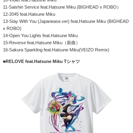
11-Saishin Service feat.Hatsune Miku (BIGHEAD x ROBO）
12-2045 feat.Hatsune Miku
13-Stay With You (Japanease.ver) feat.Hatsune Miku (BIGHEAD
x ROBO)
14-Open You Lights feat.Hatsune Miku
15-Reverse feat.Hatsune Miku（新曲）
16-Sakura Sparkling feat.Hatsune Miku(VEIZO Remix)
■RELOVE feat.Hatsune Miku Tシャツ