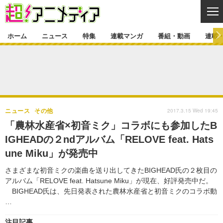
CL
ホーム
ニュース
特集
連載マンガ
番組・動画
連載
ニュース
ニュース一覧
アニメ
特集
ゲーム・アプリ
マンガ
特集一覧
カバー
連載マンガ
2017.3.15 Wed 19:45
ニュース
その他
映画
音楽
インタビュー
レポート
連載マンガ一覧
連載一覧
番組・動画
「農林水産省×初音ミク」コラボにも参加したB
グッズ
イベント
IGHEADの２ndアルバム「RELOVE feat. Hats
ラキりす
番組・動画一覧
ラジオ
連載・ブログ
une Miku」が発売中
声優
コスプレ
動画
連載・ブログ一覧
コラム
さまざまな初音ミクの楽曲を送り出してきたBIGHEAD氏の２枚目の
舞台
新帝スタ
アルバム「RELOVE feat. Hatsune Miku」が現在、好評発売中だ。
編集部ブログ・お知らせ
BIGHEAD氏は、先日発表された農林水産省と初音ミクのコラボ動
…
注目記事