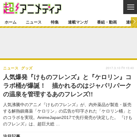
CL
ホーム
ニュース
特集
連載マンガ
番組・動画
連載
ニュース
ニュース一覧
アニメ
特集
ゲーム・アプリ
マンガ
特集一覧
カバー
連載マンガ
2017.3.10 Fri 15:40
ニュース
グッズ
映画
音楽
インタビュー
レポート
連載マンガ一覧
連載一覧
番組・動画
人気爆発『けものフレンズ』と『ケロリン』コ
グッズ
イベント
ラボ桶が爆誕！ 描かれるのはジャパリパーク
ラキりす
番組・動画一覧
ラジオ
連載・ブログ
の温泉を管理するあのフレンズ!!
声優
コスプレ
動画
連載・ブログ一覧
コラム
人気沸騰中のアニメ『けものフレンズ』が、内外薬品が製造・販売
舞台
新帝スタ
する解熱鎮痛薬「ケロリン」の広告が印字された「ケロリン桶」と
編集部ブログ・お知らせ
のコラボを実現。AnimeJapan2017で先行発売が決定した。 『けも
のフレンズ』は、超巨大総 …
注目記事