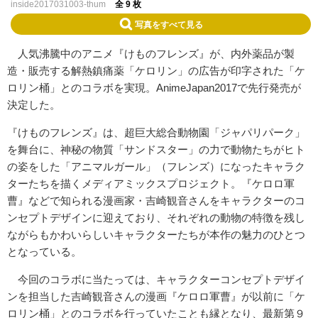
inside2017031003-thum
全 9 枚
写真をすべて見る
人気沸騰中のアニメ『けものフレンズ』が、内外薬品が製
造・販売する解熱鎮痛薬「ケロリン」の広告が印字された「ケ
ロリン桶」とのコラボを実現。AnimeJapan2017で先行発売が
決定した。
『けものフレンズ』は、超巨大総合動物園「ジャパリパーク」
を舞台に、神秘の物質「サンドスター」の力で動物たちがヒト
の姿をした「アニマルガール」（フレンズ）になったキャラク
ターたちを描くメディアミックスプロジェクト。『ケロロ軍
曹』などで知られる漫画家・吉崎観音さんをキャラクターのコ
ンセプトデザインに迎えており、それぞれの動物の特徴を残し
ながらもかわいらしいキャラクターたちが本作の魅力のひとつ
となっている。
今回のコラボに当たっては、キャラクターコンセプトデザイ
ンを担当した吉崎観音さんの漫画『ケロロ軍曹』が以前に「ケ
ロリン桶」とのコラボを行っていたことも縁となり、最新第９