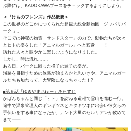
ぶ際には、KADOKAWAブースをチェックするようにしよう。
＜『けものフレンズ』作品概要＞
この世界のどこかにつくられた超巨大総合動物園「ジャパリパ
ーク 」。
そこでは神秘の物質「サンドスター」の力で、動物たちが次々
とヒトの姿をした「アニマルガール」へと変身――！
訪れた人々と賑やかに楽しむようになりました。
しかし、時は流れ……。
ある日、パークに困った様子の迷子の姿が。
帰路を目指すための旅路が始まるかと思いきや、アニマルガー
ルたちも加わって、大冒険になっちゃった！?
■第９話「ゆきやまちほー」あらすじ
かばんちゃんと同じ「ヒト」を訪ねる道程で雪山を進む一行。
途中で温泉管理人のギンギツネとキタキツネに出会い彼女らの
手伝いをする事になったが、ナント大量のセルリアンが攻めて
きて――