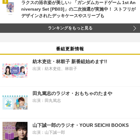
ラクスの浴衣姿が美しい♪ 「ガンダムカードゲーム 1st An
niversary Set [PB03]」の二次抽選が実施中！ ストフリが
デザインされたデッキケースやスリーブも
ランキングをもっと見る
番組更新情報
紡木吏佐・林鼓子 新番組始めます!!
出演：紡木吏佐、林鼓子
田丸篤志のラジオ・おもちゃのたまや
出演：田丸篤志
山下誠一郎のラジオ・YOUR SEICHI BOOKS
出演：山下誠一郎