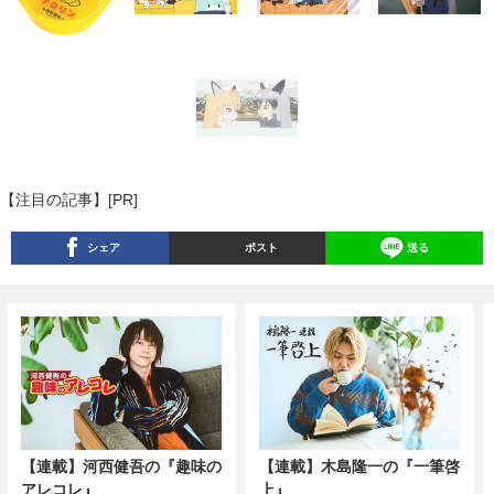
【注目の記事】[PR]
シェア
ポスト
送る
【連載】河西健吾の『趣味の
【連載】木島隆一の『一筆啓
アレコレ』
上』