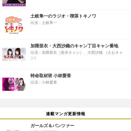
土岐隼一のラジオ・喫茶トキノワ
出演：土岐隼一
加隈亜衣・大西沙織のキャン丁目キャン番地
出演：加隈亜衣（亜衣キャン）、大西沙織 （さおキャ
ン）
特命取材班 小林愛香
出演：小林愛香
連載マンガ更新情報
ガールズ＆パンツァー