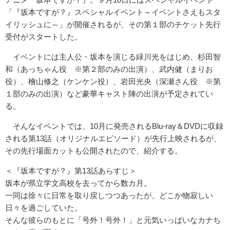
「『坂本ですが？』スペシャルイベント～イベントさえもスタ
イリッシュに～」が開催されるが、その第１部のチケット先行
受付がスタートした。
イベントには主人公・坂本を演じる緑川光をはじめ、杉田智
和（あっちゃん役 ※第２部のみの出演）、武内健（まりお
役）、檜山修之（ケンケン役）、岩田光央（深瀬さん役 ※第
１部のみの出演）など豪華キャスト陣の出演が予定されてい
る。
そんなイベントでは、10月に発売されるBlu-ray＆DVDに収録
される第13話（オリジナルエピソード）が先行上映されるが、
その先行場面カットも公開されたので、紹介する。
＜『坂本ですが？』第13話あらすじ＞
坂本が県立学文高校を去ってから数カ月。
一同は徐々に日常を取り戻しつつあったが、どこか物寂しい
日々を過ごしていた。
そんな彼らのもとに「号外！号外！」と元気いっぱいなカナち