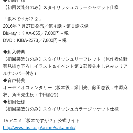
◆初回仕様
【初回製造分のみ】スタイリッシュカラージャケット仕様
「坂本ですが？２」
2016年７月27日発売／第４話～第６話収録
Blu-ray：KIXA-655／7,800円＋税
DVD：KIBA-2273／7,800円＋税
◆封入特典
【初回製造分のみ】スタイリッシュリーフレット（原作者佐野
菜見描き下ろしイラスト＆イベント第２部優先申し込みシリア
ルナンバー付き）
◆音声特典
オーディオコメンタリー（坂本役：緑川光、藤田恵役：中原麻
衣、角田先生役：中田譲治）
◆初回仕様
【初回製造分のみ】スタイリッシュカラージャケット仕様
TVアニメ『坂本ですが？』公式サイト
http://www.tbs.co.jp/anime/sakamoto/