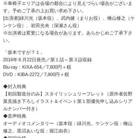
※車椅子エリアは会場の都合により見えづらい場合がございま
す。予めご了承の上お買い求め下さい。
[出演者]緑川光（坂本役）、武内健（まりお役）、檜山修之（ケ
ンケン役）、岩田光央（深瀬さん役）
※出演者は変更になる場合があります。あらかじめご了承下さ
い。
「坂本ですが？１」
2016年６月22日発売／第１話～第３話収録
Blu-ray：KIXA-654／7,800円＋税
DVD：KIBA-2272／7,800円＋税
◆封入特典
【初回製造分のみ】スタイリッシュリーフレット（原作者佐野
菜見描き下ろしイラスト＆イベント第１部優先申し込みシリア
ルナンバー付き）
◆音声特典
オーディオコメンタリー（坂本役：緑川光、ケンケン役：檜山
修之、黒沼あいな役：堀江由衣）