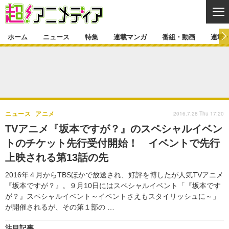
CL
ホーム
ニュース
特集
連載マンガ
番組・動画
連載
ニュース
ニュース一覧
アニメ
特集
ゲーム・アプリ
マンガ
特集一覧
カバー
連載マンガ
2016.7.28 Thu 17:20
ニュース
アニメ
映画
音楽
インタビュー
レポート
連載マンガ一覧
連載一覧
番組・動画
TVアニメ『坂本ですが？』のスペシャルイベン
グッズ
イベント
トのチケット先行受付開始！ イベントで先行
ラキりす
番組・動画一覧
ラジオ
連載・ブログ
上映される第13話の先
声優
コスプレ
動画
連載・ブログ一覧
コラム
2016年４月からTBSほかで放送され、好評を博したが人気TVアニメ
舞台
新帝スタ
『坂本ですが？』。９月10日にはスペシャルイベント「『坂本です
編集部ブログ・お知らせ
が？』スペシャルイベント～イベントさえもスタイリッシュに～」
が開催されるが、その第１部の …
注目記事