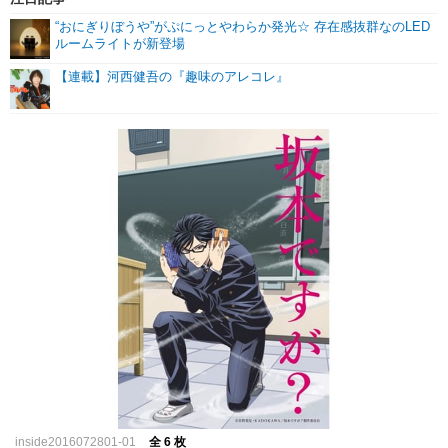
“おにぎりぼうや”がぷにっとやわらか発光☆ 存在感抜群なのLED
ルームライトが新登場
【連載】河西健吾の『趣味のアレコレ』
inside2016072801-01
全 6 枚