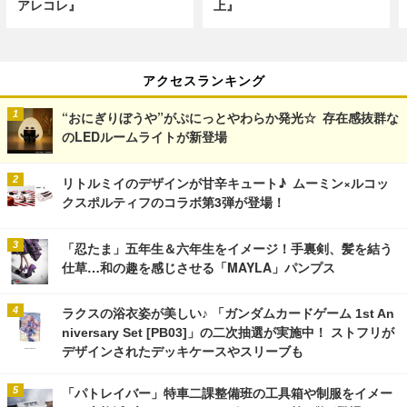
アレコレ』
上』
アクセスランキング
“おにぎりぼうや”がぷにっとやわらか発光☆ 存在感抜群な
のLEDルームライトが新登場
リトルミイのデザインが甘辛キュート♪ ムーミン×ルコッ
クスポルティフのコラボ第3弾が登場！
「忍たま」五年生＆六年生をイメージ！手裏剣、髪を結う
仕草…和の趣を感じさせる「MAYLA」パンプス
ラクスの浴衣姿が美しい♪ 「ガンダムカードゲーム 1st An
niversary Set [PB03]」の二次抽選が実施中！ ストフリが
デザインされたデッキケースやスリーブも
「パトレイバー」特車二課整備班の工具箱や制服をイメー