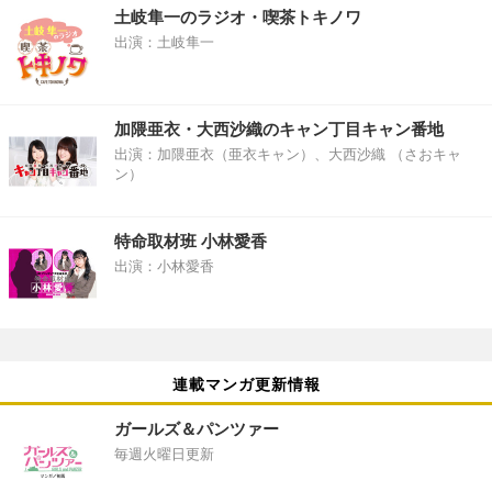
土岐隼一のラジオ・喫茶トキノワ
出演：土岐隼一
加隈亜衣・大西沙織のキャン丁目キャン番地
出演：加隈亜衣（亜衣キャン）、大西沙織 （さおキャ
ン）
特命取材班 小林愛香
出演：小林愛香
連載マンガ更新情報
ガールズ＆パンツァー
毎週火曜日更新