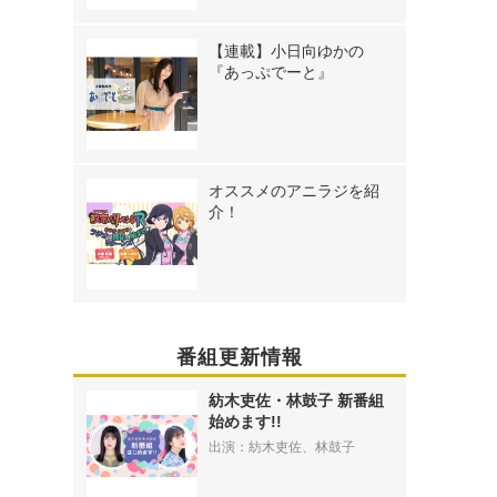
【連載】小日向ゆかの
『あっぷでーと』
オススメのアニラジを紹
介！
番組更新情報
紡木吏佐・林鼓子 新番組
始めます!!
出演：紡木吏佐、林鼓子