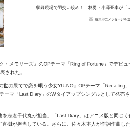
収録現場で羽交い絞め！ 林勇・小澤亜李が『YU-NO』のアフレコ現場で感じた
編集部にメッセージを
モリーズ』のOPテーマ「Ring of Fortune」でデビュ
発表された。
の果てで恋を唄う少女YU-NO』OPテーマ「Recalling」
マ「Last Diary」のWタイアップシングルとして発売さ
曲を志倉千代丸が担当。「Last Diary」はアニメ版と同じく
yu-”直樹が担当している。さらに、佐々木本人が作詞作曲し