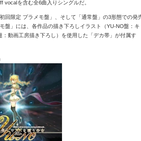
 vocalを含む全6曲入りシングルだ。
「初回限定 プラメモ盤」、そして「通常盤」の3形態での発
メモ盤」には、各作品の描き下ろしイラスト（YU-NO盤：キ
盤：動画工房描き下ろし）を使用した「デカ帯」が付属す
』