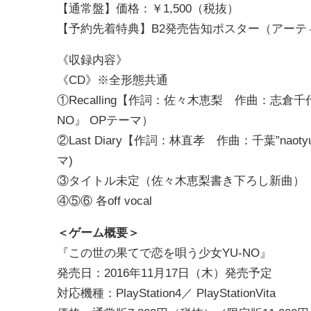
【通常盤】価格：￥1,500（税抜）
【予約先着特典】B2発売告知ポスター（アーテ
《収録内容》
《CD》※全形態共通
①Recalling【作詞：佐々木恵梨 作曲：志倉千代
NO』 OPテーマ）
②Last Diary【作詞：林直孝 作曲：千葉”nao
マ)
③タイトル未定（佐々木恵梨書き下ろし新曲）
④⑤⑥ 各off vocal
＜ゲーム概要＞
『この世の果てで恋を唄う少女YU-NO』
発売日：2016年11月17日（木）発売予定
対応機種：PlayStation4／ PlayStationVita