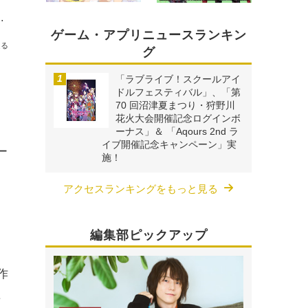
本気度、そして監督が明かす今後の展開【インタビュー】
ゲーム・アプリニュースランキン
送る
グ
「ラブライブ！スクールアイ
ドルフェスティバル」、「第
70 回沼津夏まつり・狩野川
花火大会開催記念ログインボ
ーナス」＆ 「Aqours 2nd ラ
イブ開催記念キャンペーン」実
ー
施！
アクセスランキングをもっと見る
編集部ピックアップ
作
た