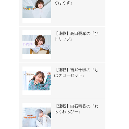
ぐはうす』
【連載】高田憂希の『ひ
トリップ』
【連載】吉武千颯の『ち
はクローゼット』
【連載】白石晴香の『わ
らうわらびー』