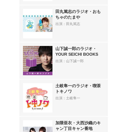
田丸篤志のラジオ・おも
ちゃのたまや
出演：田丸篤志
山下誠一郎のラジオ・
YOUR SEICHI BOOKS
出演：山下誠一郎
土岐隼一のラジオ・喫茶
トキノワ
出演：土岐隼一
加隈亜衣・大西沙織のキ
ャン丁目キャン番地