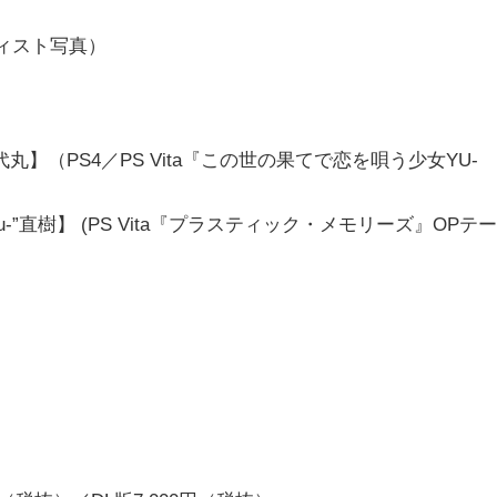
ィスト写真）
丸】（PS4／PS Vita『この世の果てで恋を唄う少女YU-
tyu-”直樹】 (PS Vita『プラスティック・メモリーズ』OPテー