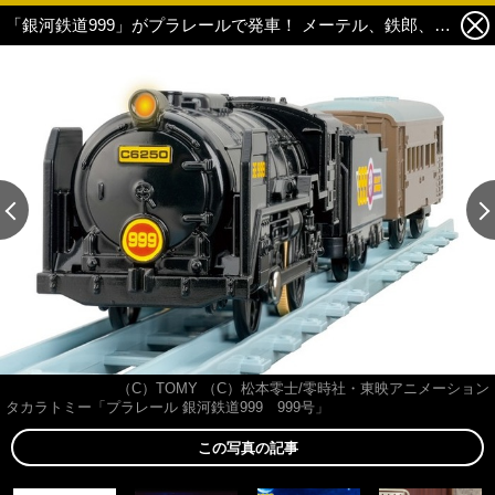
「銀河鉄道999」がプラレールで発車！ メーテル、鉄郎、車掌のプラキッズも付属☆ こだわり満載 5枚目の写真・画像
（C）TOMY （C）松本零士/零時社・東映アニメーション
タカラトミー「プラレール 銀河鉄道999 999号」
この写真の記事