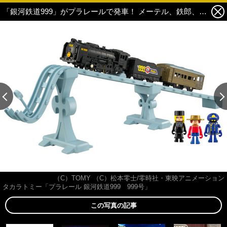
「銀河鉄道999」がプラレールで発車！ メーテル、鉄郎、車掌のプラキッズも付属☆ こだわり満載 1枚目の写真・画像
（C）TOMY （C）松本零士/零時社・東映アニメーション
タカラトミー「プラレール 銀河鉄道999 999号」
この写真の記事