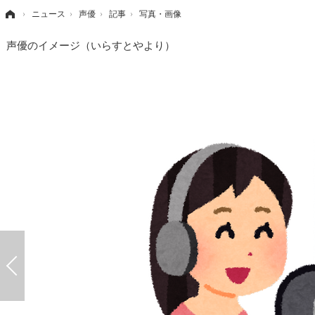
›
ニュース
›
声優
›
記事
›
写真・画像
声優のイメージ（いらすとやより）