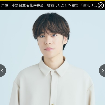
声優・小野賢章＆花澤香菜、離婚したことを報告 「生活リズムの違いから…」連名で経緯伝える 3枚目の写真・画像