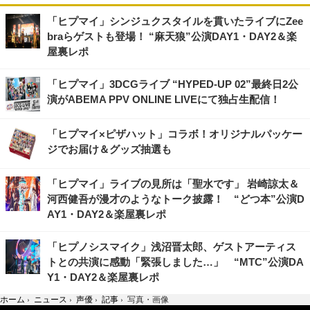
「ヒプマイ」シンジュクスタイルを貫いたライブにZee
braらゲストも登場！ “麻天狼”公演DAY1・DAY2＆楽
屋裏レポ
「ヒプマイ」3DCGライブ “HYPED-UP 02”最終日2公
演がABEMA PPV ONLINE LIVEにて独占生配信！
「ヒプマイ×ピザハット」コラボ！オリジナルパッケー
ジでお届け＆グッズ抽選も
「ヒプマイ」ライブの見所は「聖水です」 岩崎諒太＆
河西健吾が漫才のようなトーク披露！ “どつ本”公演D
AY1・DAY2＆楽屋裏レポ
「ヒプノシスマイク」浅沼晋太郎、ゲストアーティス
トとの共演に感動「緊張しました…」 “MTC”公演DA
Y1・DAY2＆楽屋裏レポ
ホーム
›
ニュース
›
声優
›
記事
›
写真・画像