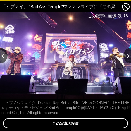
「ヒプマイ」 “Bad Ass Temple”ワンマンライブに「この景色を一生忘れない」DAY1・DAY2＆楽屋裏レポ 6枚目の写真・画像
この記事の画像 残り8
「ヒプノシスマイク -Division Rap Battle- 8th LIVE ≪CONNECT THE LINE
≫」ナゴヤ・ディビジョン“Bad Ass Temple”公演DAY1・DAY2（C）King R
ecord Co., Ltd. All rights reserved.
この写真の記事