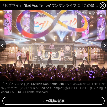
「ヒプマイ」 “Bad Ass Temple”ワンマンライブに「この景色を一生忘れない」DAY1・DAY2＆楽屋裏レポ 5枚目の写真・画像
この記事の画像 残り8
「ヒプノシスマイク -Division Rap Battle- 8th LIVE ≪CONNECT THE LINE
≫」ナゴヤ・ディビジョン“Bad Ass Temple”公演DAY1・DAY2（C）King R
ecord Co., Ltd. All rights reserved.
この写真の記事