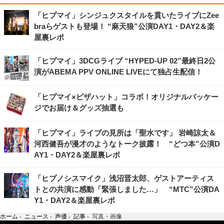
「ヒプマイ」シンジュクスタイルを貫いたライブにZee
braらゲストも登場！ “麻天狼”公演DAY1・DAY2＆楽
屋裏レポ
「ヒプマイ」3DCGライブ “HYPED-UP 02”最終日2公
演がABEMA PPV ONLINE LIVEにて独占生配信！
「ヒプマイ×ピザハット」コラボ！オリジナルパッケー
ジでお届け＆グッズ抽選も
「ヒプマイ」ライブの見所は「聖水です」 岩崎諒太＆
河西健吾が漫才のようなトーク披露！ “どつ本”公演D
AY1・DAY2＆楽屋裏レポ
「ヒプノシスマイク」浅沼晋太郎、ゲストアーティス
トとの共演に感動「緊張しました…」 “MTC”公演DA
Y1・DAY2＆楽屋裏レポ
ホーム
›
ニュース
›
声優
›
記事
›
写真・画像