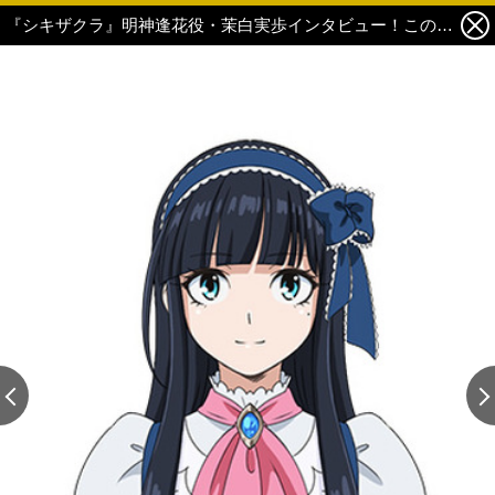
『シキザクラ』明神逢花役・茉白実歩インタビュー！この作品は「全キャラクターの成長物語」 4枚目の写真・画像
この記事の画像 残り3
この記事の画像 残り3