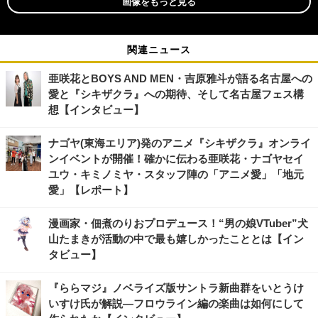
画像をもっと見る
関連ニュース
亜咲花とBOYS AND MEN・吉原雅斗が語る名古屋への
愛と『シキザクラ』への期待、そして名古屋フェス構
想【インタビュー】
ナゴヤ(東海エリア)発のアニメ『シキザクラ』オンライ
ンイベントが開催！確かに伝わる亜咲花・ナゴヤセイ
ユウ・キミノミヤ・スタッフ陣の「アニメ愛」「地元
愛」【レポート】
漫画家・佃煮のりおプロデュース！“男の娘VTuber”犬
山たまきが活動の中で最も嬉しかったこととは【イン
タビュー】
『ららマジ』ノベライズ版サントラ新曲群をいとうけ
いすけ氏が解説―フロウライン編の楽曲は如何にして