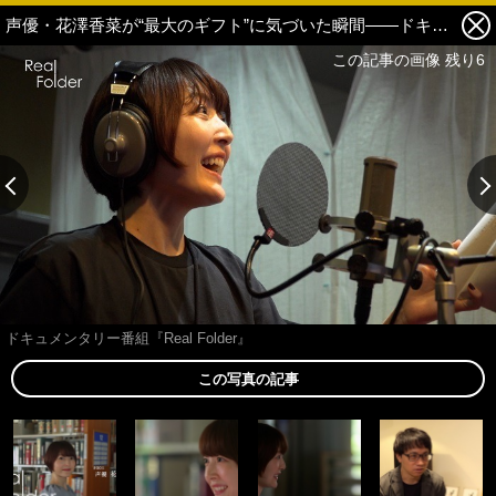
声優・花澤香菜が“最大のギフト”に気づいた瞬間――ドキュメンタリー番組『Real Folder』【ネタバレレポート】 6枚目の写真・画像
この記事の画像 残り6
ドキュメンタリー番組『Real Folder』
この写真の記事