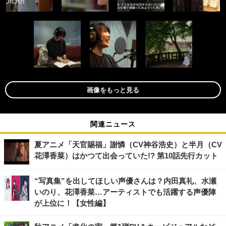
画像をもっと見る
関連ニュース
夏アニメ「天官賜福」謝憐（CV神谷浩史）と半月（CV
花澤香菜）はかつて出会っていた!? 第10話先行カット
“写真集”を出してほしい声優さんは？内田真礼、水瀬
いのり、花澤香菜…アーティストでも活躍する声優陣
が上位に！【女性編】