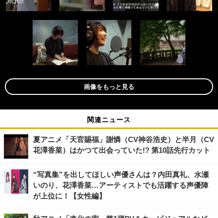
画像をもっと見る
関連ニュース
夏アニメ「天官賜福」謝憐（CV神谷浩史）と半月（CV
花澤香菜）はかつて出会っていた!? 第10話先行カット
“写真集”を出してほしい声優さんは？内田真礼、水瀬
いのり、花澤香菜…アーティストでも活躍する声優陣
が上位に！【女性編】