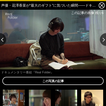
声優・花澤香菜が“最大のギフト”に気づいた瞬間――ドキュメンタリー番組『Real Folder』【ネタバレレポート】 5枚目の写真・画像
この記事の画像 残り6
ドキュメンタリー番組『Real Folder』
この写真の記事