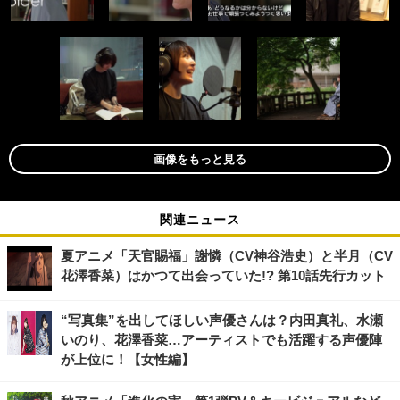
画像をもっと見る
関連ニュース
夏アニメ「天官賜福」謝憐（CV神谷浩史）と半月（CV
花澤香菜）はかつて出会っていた!? 第10話先行カット
“写真集”を出してほしい声優さんは？内田真礼、水瀬
いのり、花澤香菜…アーティストでも活躍する声優陣
が上位に！【女性編】